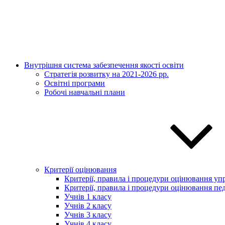
Внутрішня система забезпечення якості освіти
Стратегія розвитку на 2021-2026 рр.
Освітні програми
Робочі навчальні плани
Критерії оцінювання
Критерії, правила і процедури оцінювання упр
Критерії, правила і процедури оцінювання пед
Учнів 1 класу
Учнів 2 класу
Учнів 3 класу
Учнів 4 класу