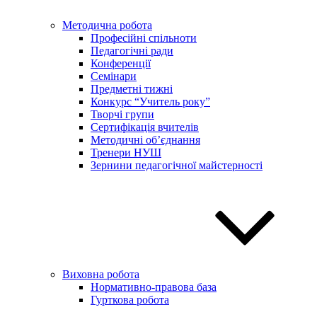
Методична робота
Професійні спільноти
Педагогічні ради
Конференції
Семінари
Предметні тижні
Конкурс “Учитель року”
Творчі групи
Сертифікація вчителів
Методичні об’єднання
Тренери НУШ
Зернини педагогічної майстерності
Виховна робота
Нормативно-правова база
Гурткова робота