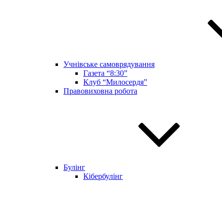
Учнівське самоврядування
Газета “8:30”
Клуб “Милосердя”
Правовиховна робота
Булінг
Кібербулінг