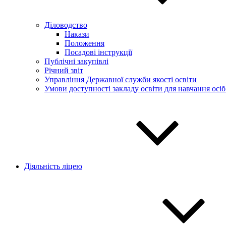
Діловодство
Накази
Положення
Посадові інструкції
Публічні закупівлі
Річний звіт
Управління Державної служби якості освіти
Умови доступності закладу освіти для навчання осі
Діяльність ліцею