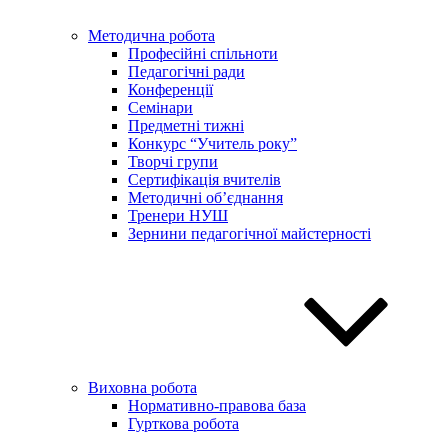
Методична робота
Професійні спільноти
Педагогічні ради
Конференції
Семінари
Предметні тижні
Конкурс “Учитель року”
Творчі групи
Сертифікація вчителів
Методичні об’єднання
Тренери НУШ
Зернини педагогічної майстерності
Виховна робота
Нормативно-правова база
Гурткова робота