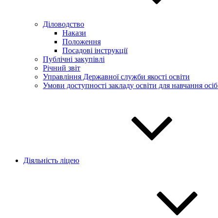
Діловодство
Накази
Положення
Посадові інструкції
Публічні закупівлі
Річний звіт
Управління Державної служби якості освіти
Умови доступності закладу освіти для навчання осі
Діяльність ліцею