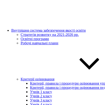
Внутрішня система забезпечення якості освіти
Стратегія розвитку на 2021-2026 рр.
Освітні програми
Робочі навчальні плани
Критерії оцінювання
Критерії, правила і процедури оцінювання упр
Критерії, правила і процедури оцінювання пед
Учнів 1 класу
Учнів 2 класу
Учнів 3 класу
Учнів 4 класу