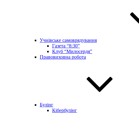
Учнівське самоврядування
Газета “8:30”
Клуб “Милосердя”
Правовиховна робота
Булінг
Кібербулінг