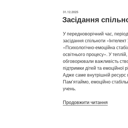
ОПУБЛІКОВАНО
31.12.2025
Засідання спільно
У передноворічний час, період
засідання спільноти «Інтелект 
«Психологічно-емоційна стабіл
освітнього процесу». У теплій
обговорювали важливість ство
підтримки дітей та емоційної рі
Адже саме внутрішній ресурс 
Пам’ятаймо, емоційно стабіль
учень.
Продовжити читання
“Засідан
спільнот
«Інтелект
України»”