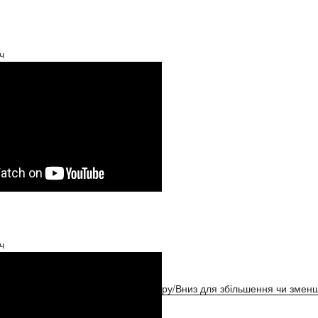
ч
ч
ристовуйте клавіші зі стрілками Вгору/Вниз для збільшення чи зменш