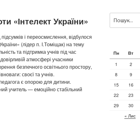
Пошук
ти «Інтелект України»
за
запитом:
 підсумків і переосмислення, відбулося
України» (лідер п. І.Томіщак) на тему
ьність та підтримка учнів під час
Пн
Вт
, довірливій атмосфері учасники
1
2
рення безпечного освітнього простору,
вноваги: своєї та учнів.
8
9
педагога є опорою для дитини.
15
16
ний учитель — емоційно стабільний
22
23
29
30
ня
« Лис
и