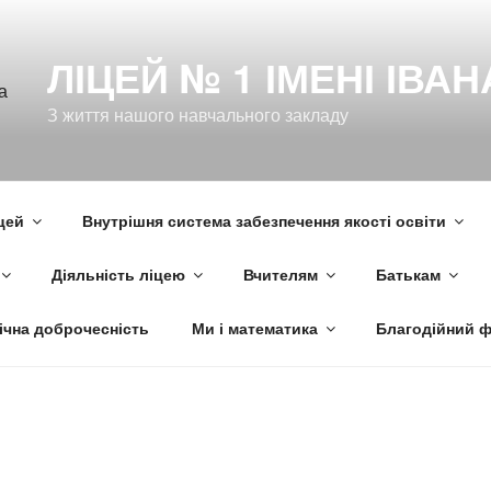
ЛІЦЕЙ № 1 ІМЕНІ ІВА
З життя нашого навчального закладу
цей
Внутрішня система забезпечення якості освіти
Діяльність ліцею
Вчителям
Батькам
ічна доброчесність
Ми і математика
Благодійний 