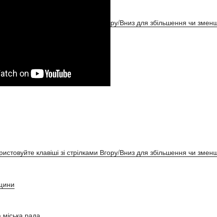
ристовуйте клавіші зі стрілками Вгору/Вниз для збільшення чи зменш
ристовуйте клавіші зі стрілками Вгору/Вниз для збільшення чи зменш