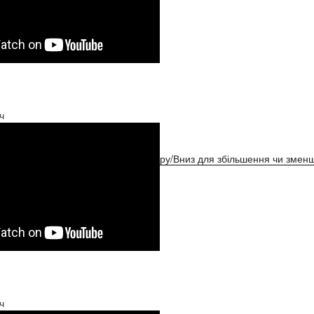
ч
ристовуйте клавіші зі стрілками Вгору/Вниз для збільшення чи зменш
ч