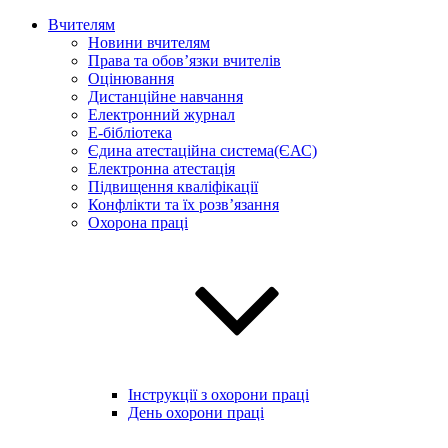
Вчителям
Новини вчителям
Права та обов’язки вчителів
Оцінювання
Дистанційне навчання
Електронний журнал
E-бібліотека
Єдина атестаційна система(ЄАС)
Електронна атестація
Підвищення кваліфікації
Конфлікти та їх розв’язання
Охорона праці
Інструкції з охорони праці
День охорони праці