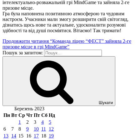
інтелектуально-розважальній грі MindGame та зайняла 2-ге
призове місце.
Гра була наповнена позитивною атмосферою та чудовим
настроєм. Учасники мали змогу розширити свій світогляд,
дізнатись щось нове та актуальне, удосконалити розумові
здібності та від душі посміятися. Вітаємо! Так тримати!
Продовжити читання
“Команда ліцею “ФЕСТ” зайняла 2-ге
призове місце в грі MindGame”
Пошук за запитом:
Шукати
Березень 2023
Пн
Вт
Ср
Чт
Пт
Сб
Нд
1
2
3
4
5
6
7
8
9
10
11
12
13
14
15
16
17
18
19