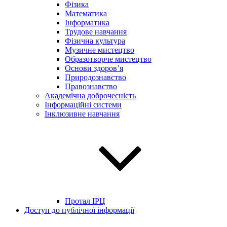
Фізика
Математика
Інформатика
Трудове навчання
Фізична культура
Музичне мистецтво
Образотворче мистецтво
Основи здоров’я
Природознавство
Правознавство
Академічна доброчесність
Інформаційні системи
Інклюзивне навчання
Протал ІРЦ
Доступ до публічної інформації