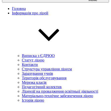
Головна
Інформація про ліцей
Виписка з ЄДРЮО
Статут ліцею
Контакти
Структура управління ліцеєм
Зарахування учнів
Територія обслуговування
Мережа класів
Педагогічний колектив
Ліцензії на провадження освітньої діяльності
Матеріально-технічне забезпечення ліцею
Історія ліцею