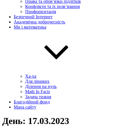
Права та обов’язки підлітків
Конфлікти та їх розв’язання
Профорієнтація
Безпечний Інтернет
Академічна доброчесність
Ми і математика
Ха-ха
Для лінивих
Ділення на нуль
Math In Facts
Задача тижня
Благодійний фонд
Мапа сайту
День:
17.03.2023