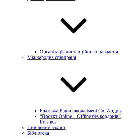
Організація дистанційного навчання
Міжнародна співпраця
Братська Рідна школа імені Св. Андрія
“Проєкт Online – Offline без кордонів”
Erasmus +
Цивільний захист
Бібліотека