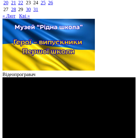
20
21
22
23
24
25
26
27
28
29
30
31
« Лют
Кві »
Відеопрогравач