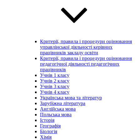
Критерії, правила і процедури оцінювання
управлінської діяльності керівних
працівників закладу освіти
Критерії, правила і процедури оцінювання
педагогічної діяльності педагогічних
працівників
Учнів 1 класу
Учнів 2 класу
Учнів 3 класу
Учнів 4 класу
Українська мова та літератур
Зарубіжна література
Англійська мова
Польська мова
Історія
Географія
Біологія
Хімія