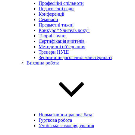
Професійні спільноти
Педагогічні ради
Конференції
Семінари
Предметні тижні
Конкурс “Учитель року”
Творчі групи
Сертифікація вчителів
Методичні об’єднання
Тренери НУШ
Зернини педагогічної майстерності
Виховна робота
Нормативно-правова база
Гурткова робота
Учнівське самоврядування