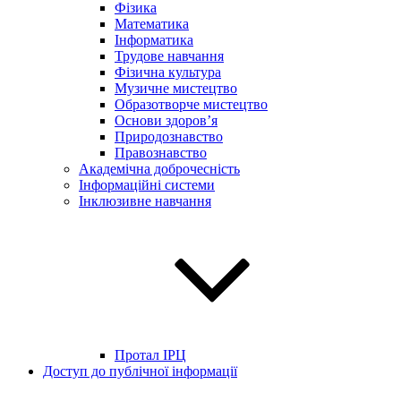
Фізика
Математика
Інформатика
Трудове навчання
Фізична культура
Музичне мистецтво
Образотворче мистецтво
Основи здоров’я
Природознавство
Правознавство
Академічна доброчесність
Інформаційні системи
Інклюзивне навчання
Протал ІРЦ
Доступ до публічної інформації