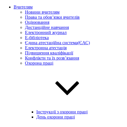
Вчителям
Новини вчителям
Права та обов’язки вчителів
Оцінювання
Дистанційне навчання
Електронний журнал
E-бібліотека
Єдина атестаційна система(ЄАС)
Електронна атестація
Підвищення кваліфікації
Конфлікти та їх розв’язання
Охорона праці
Інструкції з охорони праці
День охорони праці