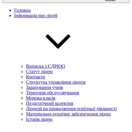
Головна
Інформація про ліцей
Виписка з ЄДРЮО
Статут ліцею
Контакти
Структура управління ліцеєм
Зарахування учнів
Територія обслуговування
Мережа класів
Педагогічний колектив
Ліцензії на провадження освітньої діяльності
Матеріально-технічне забезпечення ліцею
Історія ліцею