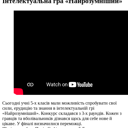
Інтелектуальна гра «Найрозумніший»
Сьогодні учні 5-х класів мали можливість спробувати свої
сили, ерудицію та знання в інтелектуальній грі
«Найрозумніший». Конкурс складався з 3-х раундів. Кожен з
гравців та вболівальників дізнався щось для себе нове й
цікаве. У фіналі визначилися переможці.