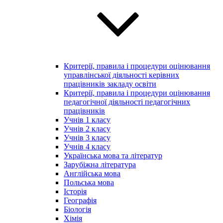
Критерії, правила і процедури оцінювання
управлінської діяльності керівних
працівників закладу освіти
Критерії, правила і процедури оцінювання
педагогічної діяльності педагогічних
працівників
Учнів 1 класу
Учнів 2 класу
Учнів 3 класу
Учнів 4 класу
Українська мова та літератур
Зарубіжна література
Англійська мова
Польська мова
Історія
Географія
Біологія
Хімія