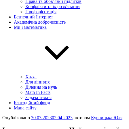
Права та обов’язки підлітків
Конфлікти та їх розв’язання
Профорієнтація
Безпечний Інтернет
Академічна доброчесність
Ми і математика
Ха-ха
Для лінивих
Ділення на нуль
Math In Facts
Задача тижня
Благодійний фонд
Мапа сайту
Опубліковано
30.03.2023
02.04.2023
автором
Курчицька Юля