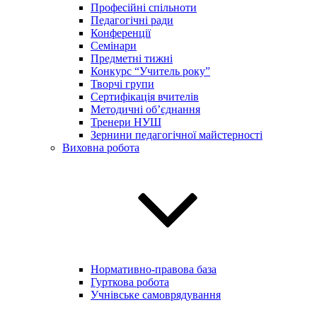
Професійні спільноти
Педагогічні ради
Конференції
Семінари
Предметні тижні
Конкурс “Учитель року”
Творчі групи
Сертифікація вчителів
Методичні об’єднання
Тренери НУШ
Зернини педагогічної майстерності
Виховна робота
Нормативно-правова база
Гурткова робота
Учнівське самоврядування