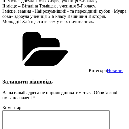
ІІІ місце здобула Потік Софія, учениця 5-Б класу.
ІІ місце – Віталіна Томіщак , учениця 5-Г класу.
І місце, звання «Найрозумніший» та перехідний кубок «Мудра
сова» здобула учениця 5-Б класу Ващишин Вікторія.
Молодці! Хай щастить вам у всіх починаннях.
Категорії
Новини
Залишити відповідь
Ваша e-mail адреса не оприлюднюватиметься.
Обов’язкові
поля позначені
*
Коментар