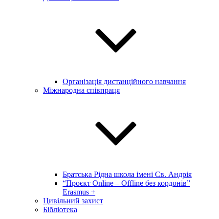
Організація дистанційного навчання
Міжнародна співпраця
Братська Рідна школа імені Св. Андрія
“Проєкт Online – Offline без кордонів”
Erasmus +
Цивільний захист
Бібліотека