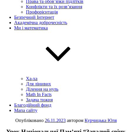
Права та обов’язки підлітків
Конфлікти та їх розв’язання
Профорієнтація
Безпечний Інтернет
Академічна доброчесність
Ми і математика
Ха-ха
Для лінивих
Ділення на нуль
Math In Facts
Задача тижня
Благодійний фонд
Мапа сайту
Опубліковано
26.11.2023
автором
Курчицька Юля
Урок Національної Пам’яті “Запалюй свічу,