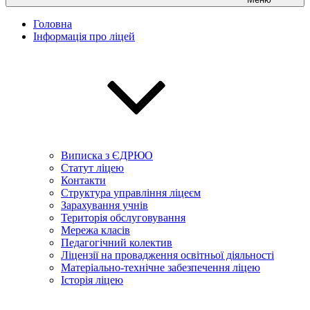
Головна
Інформація про ліцей
Виписка з ЄДРЮО
Статут ліцею
Контакти
Структура управління ліцеєм
Зарахування учнів
Територія обслуговування
Мережа класів
Педагогічний колектив
Ліцензії на провадження освітньої діяльності
Матеріально-технічне забезпечення ліцею
Історія ліцею