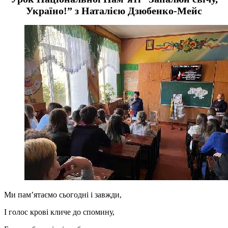
Україно!” з Наталією Дзюбенко-Мейс
Ми пам’ятаємо сьогодні і завжди,
І голос крові кличе до спомину,