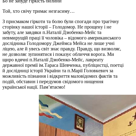
Бо не забуде гіркість билини
Той, хто свічу тримає незгасиму…
З присмаком гіркоти та болю були спогади про трагічну
сторінку нашої історії – Голодомор. Не прощену і не
забуту, але завдяки п.Наталії Дзюбенко-Мейс та
невмирущій праці її чоловіка – відомого американського
дослідника Голодомору Джеймса Мейса не лише учні
ліцею, але й увесь світ знає правду. Правду, що визволяє,
не дозволяє зупинятися і показує обличчя ворога. Ми
щиро вдячні п.Наталії Дзюбенко-Мейс, лавреату
державної премії ім.Тараса Шевченка, публіцистці, поетці
й дослідниці історії України та п.Марії Головкевич за
можливість пізнання і відкриття маловідомих фактів та
подій, обставин і передумов свідомого нищення
української нації. Пам’ятаємо!