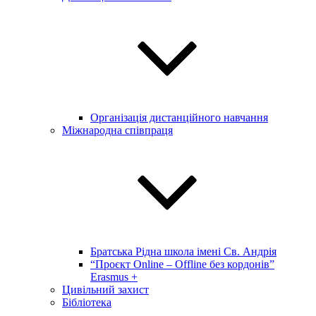
Організація дистанційного навчання
Міжнародна співпраця
Братська Рідна школа імені Св. Андрія
“Проєкт Online – Offline без кордонів”
Erasmus +
Цивільний захист
Бібліотека