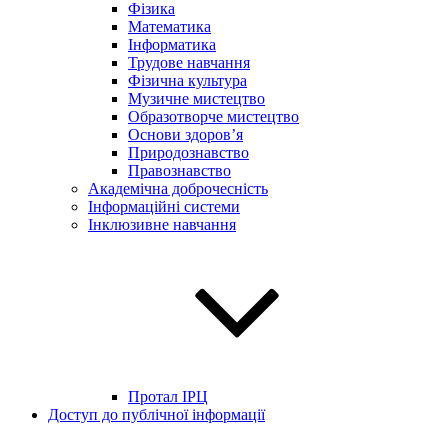
Фізика
Математика
Інформатика
Трудове навчання
Фізична культура
Музичне мистецтво
Образотворче мистецтво
Основи здоров’я
Природознавство
Правознавство
Академічна доброчесність
Інформаційні системи
Інклюзивне навчання
Протал ІРЦ
Доступ до публічної інформації