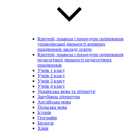
Критерії, правила і процедури оцінювання
управлінської діяльності керівних
працівників закладу освіти
Критерії, правила і процедури оцінювання
педагогічної діяльності педагогічних
працівників
Учнів 1 класу
Учнів 2 класу
Учнів 3 класу
Учнів 4 класу
Українська мова та літератур
Зарубіжна література
Англійська мова
Польська мова
Історія
Географія
Біологія
Хімія