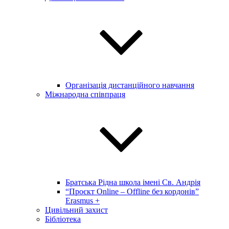
Організація дистанційного навчання
Міжнародна співпраця
Братська Рідна школа імені Св. Андрія
“Проєкт Online – Offline без кордонів”
Erasmus +
Цивільний захист
Бібліотека