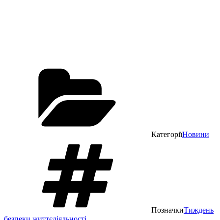
Категорії
Новини
Позначки
Тиждень
безпеки життєдіяльності