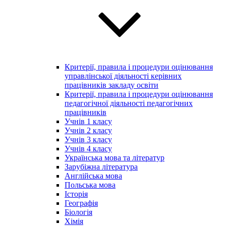
Критерії, правила і процедури оцінювання
управлінської діяльності керівних
працівників закладу освіти
Критерії, правила і процедури оцінювання
педагогічної діяльності педагогічних
працівників
Учнів 1 класу
Учнів 2 класу
Учнів 3 класу
Учнів 4 класу
Українська мова та літератур
Зарубіжна література
Англійська мова
Польська мова
Історія
Географія
Біологія
Хімія