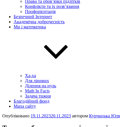
Права та обов’язки підлітків
Конфлікти та їх розв’язання
Профорієнтація
Безпечний Інтернет
Академічна доброчесність
Ми і математика
Ха-ха
Для лінивих
Ділення на нуль
Math In Facts
Задача тижня
Благодійний фонд
Мапа сайту
Опубліковано
19.11.2023
20.11.2023
автором
Курчицька Юля