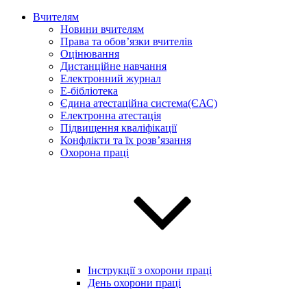
Вчителям
Новини вчителям
Права та обов’язки вчителів
Оцінювання
Дистанційне навчання
Електронний журнал
E-бібліотека
Єдина атестаційна система(ЄАС)
Електронна атестація
Підвищення кваліфікації
Конфлікти та їх розв’язання
Охорона праці
Інструкції з охорони праці
День охорони праці