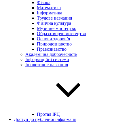
Фізика
Математика
Інформатика
Трудове навчання
Фізична культура
Музичне мистецтво
Образотворче мистецтво
Основи здоров’я
Природознавство
Правознавство
Академічна доброчесність
Інформаційні системи
Інклюзивне навчання
Протал ІРЦ
Доступ до публічної інформації