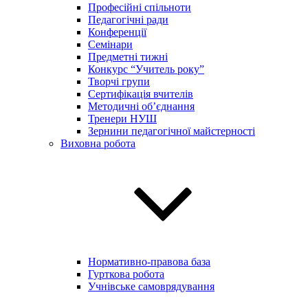
Професійні спільноти
Педагогічні ради
Конференції
Семінари
Предметні тижні
Конкурс “Учитель року”
Творчі групи
Сертифікація вчителів
Методичні об’єднання
Тренери НУШ
Зернини педагогічної майстерності
Виховна робота
Нормативно-правова база
Гурткова робота
Учнівське самоврядування