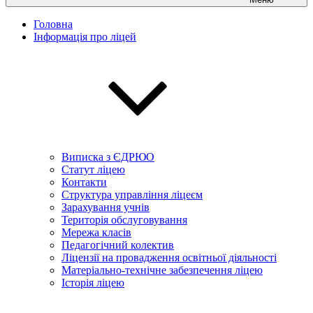
Головна
Інформація про ліцей
Виписка з ЄДРЮО
Статут ліцею
Контакти
Структура управління ліцеєм
Зарахування учнів
Територія обслуговування
Мережа класів
Педагогічний колектив
Ліцензії на провадження освітньої діяльності
Матеріально-технічне забезпечення ліцею
Історія ліцею