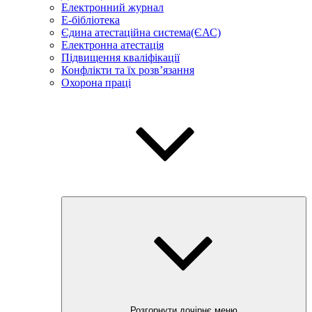
Електронний журнал
E-бібліотека
Єдина атестаційна система(ЄАС)
Електронна атестація
Підвищення кваліфікації
Конфлікти та їх розв’язання
Охорона праці
Розгорнути дочірнє меню