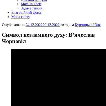
Math In Facts
Задача тижня
Благодійний фонд
Мапа сайту
Опубліковано
24.12.2022
29.12.2022
автором
Курчицька Юля
Символ незламного духу: В’ячеслав
Чорновіл