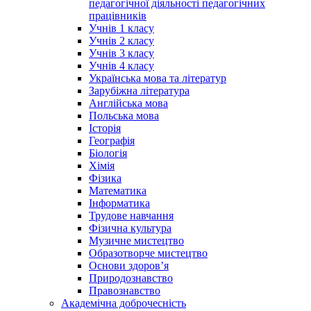
педагогічної діяльності педагогічних
працівників
Учнів 1 класу
Учнів 2 класу
Учнів 3 класу
Учнів 4 класу
Українська мова та літератур
Зарубіжна література
Англійська мова
Польська мова
Історія
Географія
Біологія
Хімія
Фізика
Математика
Інформатика
Трудове навчання
Фізична культура
Музичне мистецтво
Образотворче мистецтво
Основи здоров’я
Природознавство
Правознавство
Академічна доброчесність