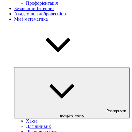
Профорієнтація
Безпечний Інтернет
Академічна доброчесність
Ми і математика
Розгорнути
дочірнє меню
Ха-ха
Для лінивих
Ділення на нуль