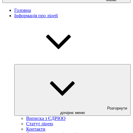
Головна
Інформація про ліцей
Розгорнути
дочірнє меню
Виписка з ЄДРЮО
Статут ліцею
Контакти