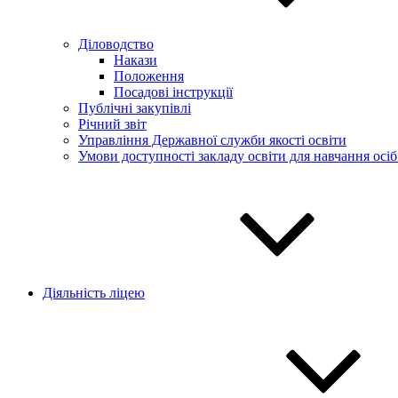
Діловодство
Накази
Положення
Посадові інструкції
Публічні закупівлі
Річний звіт
Управління Державної служби якості освіти
Умови доступності закладу освіти для навчання осі
Діяльність ліцею