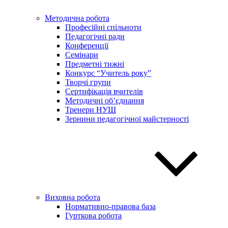
Методична робота
Професійні спільноти
Педагогічні ради
Конференції
Семінари
Предметні тижні
Конкурс “Учитель року”
Творчі групи
Сертифікація вчителів
Методичні об’єднання
Тренери НУШ
Зернини педагогічної майстерності
Виховна робота
Нормативно-правова база
Гурткова робота