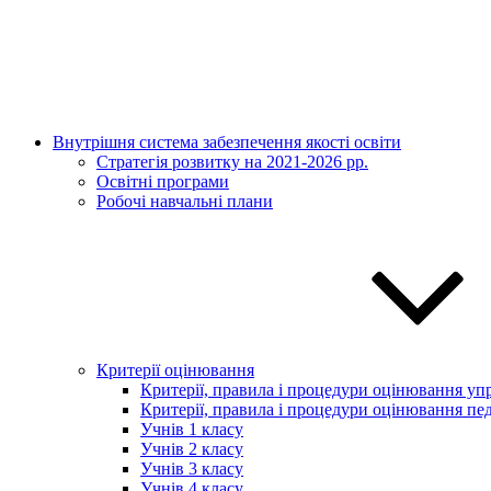
Внутрішня система забезпечення якості освіти
Стратегія розвитку на 2021-2026 рр.
Освітні програми
Робочі навчальні плани
Критерії оцінювання
Критерії, правила і процедури оцінювання упр
Критерії, правила і процедури оцінювання пед
Учнів 1 класу
Учнів 2 класу
Учнів 3 класу
Учнів 4 класу