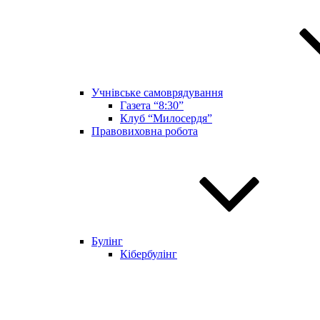
Учнівське самоврядування
Газета “8:30”
Клуб “Милосердя”
Правовиховна робота
Булінг
Кібербулінг