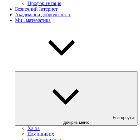
Профорієнтація
Безпечний Інтернет
Академічна доброчесність
Ми і математика
Розгорнути
дочірнє меню
Ха-ха
Для лінивих
Ділення на нуль