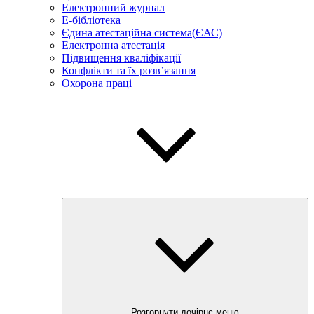
Електронний журнал
E-бібліотека
Єдина атестаційна система(ЄАС)
Електронна атестація
Підвищення кваліфікації
Конфлікти та їх розв’язання
Охорона праці
Розгорнути дочірнє меню