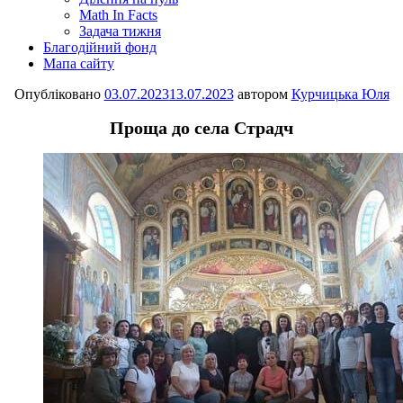
Math In Facts
Задача тижня
Благодійний фонд
Мапа сайту
Опубліковано
03.07.2023
13.07.2023
автором
Курчицька Юля
Проща до села Страдч