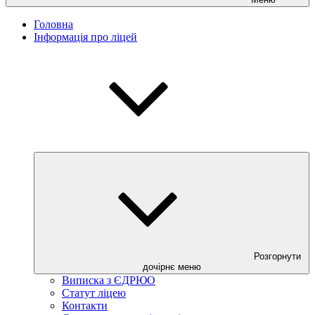
Головна
Інформація про ліцей
Розгорнути
дочірнє меню
Виписка з ЄДРЮО
Статут ліцею
Контакти