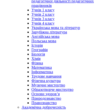
педагогічної діяльності педагогічних
працівників
Учнів 1 класу
Учнів 2 класу
Учнів 3 класу
Учнів 4 класу
Українська мова та літератур
Зарубіжна література
Англійська мова
Польська мова
Історія
Географія
Біологія
Хімія
Фізика
Математика
Інформатика
Трудове навчання
Фізична культура
Музичне мистецтво
Образотворче мистецтво
Основи здоров’я
Природознавство
Правознавство
Академічна доброчесність