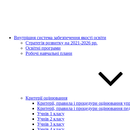
Внутрішня система забезпечення якості освіти
Стратегія розвитку на 2021-2026 рр.
Освітні програми
Робочі навчальні плани
Критерії оцінювання
Критерії, правила і процедури оцінювання упр
Критерії, правила і процедури оцінювання пед
Учнів 1 класу
Учнів 2 класу
Учнів 3 класу
Учнів 4 класу