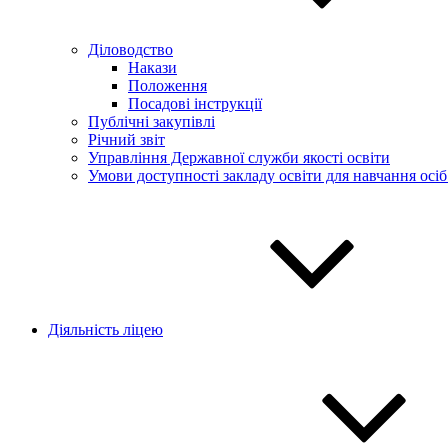
Діловодство
Накази
Положення
Посадові інструкції
Публічні закупівлі
Річний звіт
Управління Державної служби якості освіти
Умови доступності закладу освіти для навчання осі
Діяльність ліцею