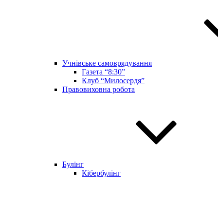
Учнівське самоврядування
Газета “8:30”
Клуб “Милосердя”
Правовиховна робота
Булінг
Кібербулінг