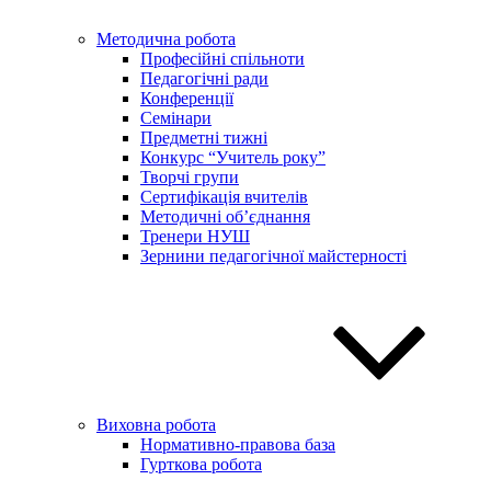
Методична робота
Професійні спільноти
Педагогічні ради
Конференції
Семінари
Предметні тижні
Конкурс “Учитель року”
Творчі групи
Сертифікація вчителів
Методичні об’єднання
Тренери НУШ
Зернини педагогічної майстерності
Виховна робота
Нормативно-правова база
Гурткова робота