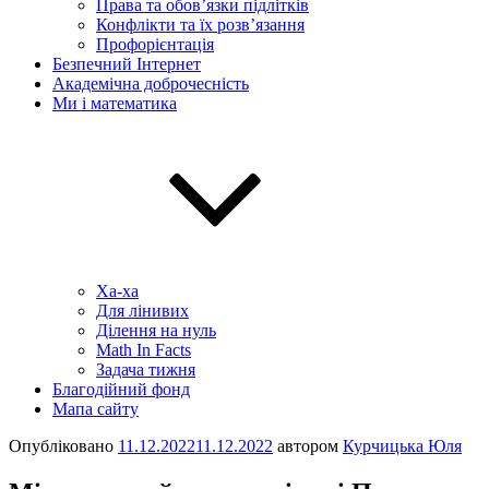
Права та обов’язки підлітків
Конфлікти та їх розв’язання
Профорієнтація
Безпечний Інтернет
Академічна доброчесність
Ми і математика
Ха-ха
Для лінивих
Ділення на нуль
Math In Facts
Задача тижня
Благодійний фонд
Мапа сайту
Опубліковано
11.12.2022
11.12.2022
автором
Курчицька Юля