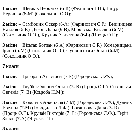
1 місце
– Шимків Вероніка (6-В) (Федишин Г.П.), Пігур
Вероніка (6-М) (Сокольник О.О);
2 місце
– Семйоник Оскар (6-А) (Фаринович С.Р.), Винницька
Наталія (6-В), Дякон Діана (6-В), Міровська Віталіна (6-М)
(Сокольник О.О.), Хруник Христина (6-Б) (Проць О.Г.);
3 місце
– Вісьтак Богдан (6-А) (Фаринович С.Р.), Комарницька
Ірина (6-М) (Сокольник О.О.), Сушинський Остап (6-М)
(Сокольник О.О.).
7 класи
1 місце
– Грігораш Анастасія (7-Б) (Городиська Л.Ф.);
2 місце
– Глубіш-Оленич Остап (7- В) (Проць О.Г.), Созанська
Євгенія (7- В) (Коцюба Н.М.);
3 місце
– Кавалець Анастасія (7-М) (Городиська Л.Ф.), Дудник
Евеліна (7-М) (Городиська Л.Ф.), Боганцова Діана (7- В)
(Проць О.Г.), Кручай Вікторія (7- Б) (Городиська Л.Ф.), Герій
Зорян (7-А) (Яцуляк Г.І.).
8 класи