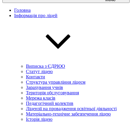
Головна
Інформація про ліцей
Виписка з ЄДРЮО
Статут ліцею
Контакти
Структура управління ліцеєм
Зарахування учнів
Територія обслуговування
Мережа класів
Педагогічний колектив
Ліцензії на провадження освітньої діяльності
Матеріально-технічне забезпечення ліцею
Історія ліцею