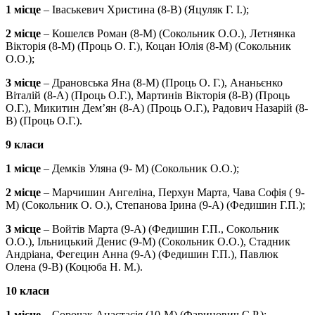
1 місце
– Іваськевич Христина (8-В) (Яцуляк Г. І.);
2 місце
– Кошелєв Роман (8-М) (Сокольник О.О.), Летнянка
Вікторія (8-М) (Проць О. Г.), Коцан Юлія (8-М) (Сокольник
О.О.);
3 місце
– Драновська Яна (8-М) (Проць О. Г.), Ананьєнко
Віталій (8-А) (Проць О.Г.), Мартинів Вікторія (8-В) (Проць
О.Г.), Микитин Дем’ян (8-А) (Проць О.Г.), Радович Назарій (8-
В) (Проць О.Г.).
9 класи
1 місце
– Демків Уляна (9- М) (Сокольник О.О.);
2 місце
– Марчишин Ангеліна, Перхун Марта, Чава Софія ( 9-
М) (Сокольник О. О.), Степанова Ірина (9-А) (Федишин Г.П.);
3 місце
– Войтів Марта (9-А) (Федишин Г.П., Сокольник
О.О.), Ільницький Денис (9-М) (Сокольник О.О.), Стадник
Андріана, Фегецин Анна (9-А) (Федишин Г.П.), Павлюк
Олена (9-В) (Коцюба Н. М.).
10 класи
1 місце
– Сорочак Анастасія (10-М) (Фаринович С.Р.);