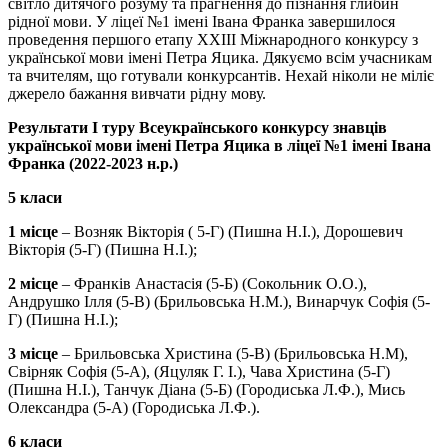
світло дитячого розуму та прагнення до пізнання глибин
рідної мови. У ліцеї №1 імені Івана Франка завершилося
проведення першого етапу ХХІІІ Міжнародного конкурсу з
української мови імені Петра Яцика. Дякуємо всім учасникам
та вчителям, що готували конкурсантів. Нехай ніколи не міліє
джерело бажання вивчати рідну мову.
Результати І туру Всеукраїнського конкурсу знавців
української мови імені Петра Яцика в ліцеї №1 імені Івана
Франка (2022-2023 н.р.)
5 класи
1 місце
– Возняк Вікторія ( 5-Г) (Пишна Н.І.), Дорошевич
Вікторія (5-Г) (Пишна Н.І.);
2 місце
– Франків Анастасія (5-Б) (Сокольник О.О.),
Андрушко Ілля (5-В) (Брильовська Н.М.), Винарчук Софія (5-
Г) (Пишна Н.І.);
3 місце
– Брильовська Христина (5-В) (Брильовська Н.М),
Свірняк Софія (5-А), (Яцуляк Г. І.), Чава Христина (5-Г)
(Пишна Н.І.), Танчук Діана (5-Б) (Городиська Л.Ф.), Мись
Олександра (5-А) (Городиська Л.Ф.).
6 класи