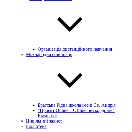
Організація дистанційного навчання
Міжнародна співпраця
Братська Рідна школа імені Св. Андрія
“Проєкт Online – Offline без кордонів”
Erasmus +
Цивільний захист
Бібліотека