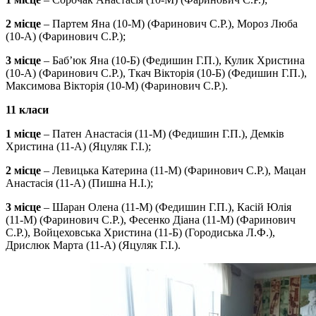
2 місце
– Партем Яна (10-М) (Фаринович С.Р.), Мороз Люба
(10-А) (Фаринович С.Р.);
3 місце
– Баб’юк Яна (10-Б) (Федишин Г.П.), Кулик Христина
(10-А) (Фаринович С.Р.), Ткач Вікторія (10-Б) (Федишин Г.П.),
Максимова Вікторія (10-М) (Фаринович С.Р.).
11 класи
1 місце
– Патен Анастасія (11-М) (Федишин Г.П.), Демків
Христина (11-А) (Яцуляк Г.І.);
2 місце
– Левицька Катерина (11-М) (Фаринович С.Р.), Мацан
Анастасія (11-А) (Пишна Н.І.);
3 місце
– Шаран Олена (11-М) (Федишин Г.П.), Касій Юлія
(11-М) (Фаринович С.Р.), Фесенко Діана (11-М) (Фаринович
С.Р.), Войцеховська Христина (11-Б) (Городиська Л.Ф.),
Дрислюк Марта (11-А) (Яцуляк Г.І.).