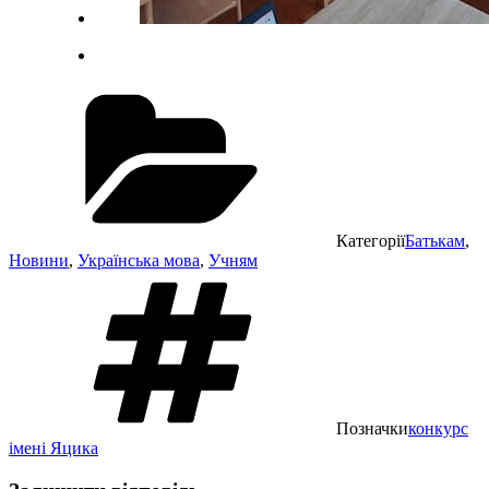
Категорії
Батькам
,
Новини
,
Українська мова
,
Учням
Позначки
конкурс
імені Яцика