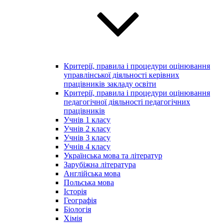
Критерії, правила і процедури оцінювання
управлінської діяльності керівних
працівників закладу освіти
Критерії, правила і процедури оцінювання
педагогічної діяльності педагогічних
працівників
Учнів 1 класу
Учнів 2 класу
Учнів 3 класу
Учнів 4 класу
Українська мова та літератур
Зарубіжна література
Англійська мова
Польська мова
Історія
Географія
Біологія
Хімія