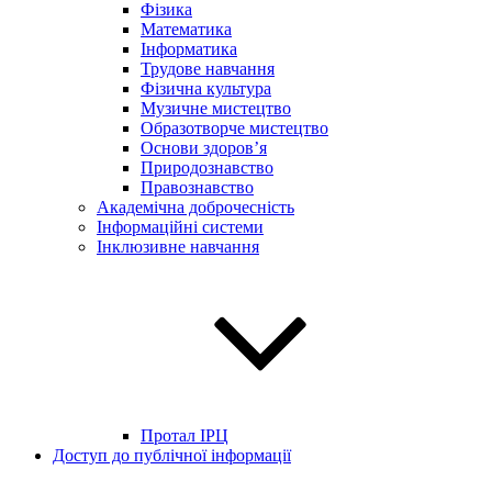
Фізика
Математика
Інформатика
Трудове навчання
Фізична культура
Музичне мистецтво
Образотворче мистецтво
Основи здоров’я
Природознавство
Правознавство
Академічна доброчесність
Інформаційні системи
Інклюзивне навчання
Протал ІРЦ
Доступ до публічної інформації