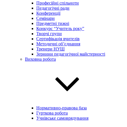
Професійні спільноти
Педагогічні ради
Конференції
Семінари
Предметні тижні
Конкурс “Учитель року”
Творчі групи
Сертифікація вчителів
Методичні об’єднання
Тренери НУШ
Зернини педагогічної майстерності
Виховна робота
Нормативно-правова база
Гурткова робота
Учнівське самоврядування