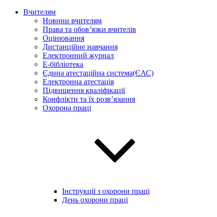
Вчителям
Новини вчителям
Права та обов’язки вчителів
Оцінювання
Дистанційне навчання
Електронний журнал
E-бібліотека
Єдина атестаційна система(ЄАС)
Електронна атестація
Підвищення кваліфікації
Конфлікти та їх розв’язання
Охорона праці
Інструкції з охорони праці
День охорони праці