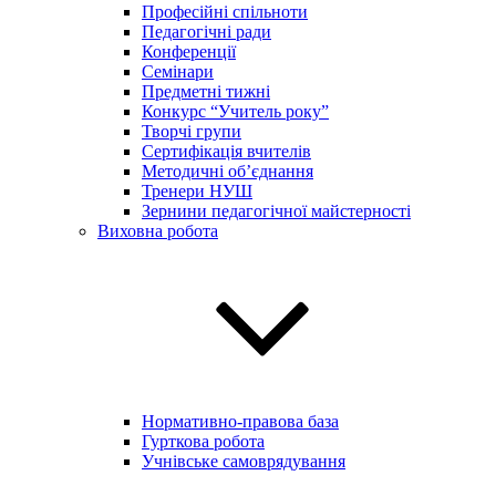
Професійні спільноти
Педагогічні ради
Конференції
Семінари
Предметні тижні
Конкурс “Учитель року”
Творчі групи
Сертифікація вчителів
Методичні об’єднання
Тренери НУШ
Зернини педагогічної майстерності
Виховна робота
Нормативно-правова база
Гурткова робота
Учнівське самоврядування