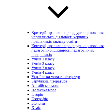
Критерії, правила і процедури оцінювання
управлінської діяльності керівних
працівників закладу освіти
Критерії, правила і процедури оцінювання
педагогічної діяльності педагогічних
працівників
Учнів 1 класу
Учнів 2 класу
Учнів 3 класу
Учнів 4 класу
Українська мова та літератур
Зарубіжна література
Англійська мова
Польська мова
Історія
Географія
Біологія
Хімія