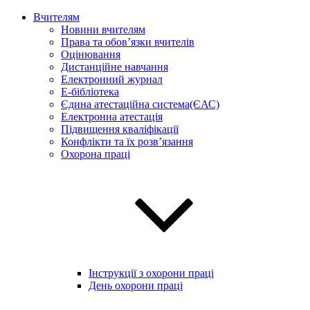
Вчителям
Новини вчителям
Права та обов’язки вчителів
Оцінювання
Дистанційне навчання
Електронний журнал
E-бібліотека
Єдина атестаційна система(ЄАС)
Електронна атестація
Підвищення кваліфікації
Конфлікти та їх розв’язання
Охорона праці
Інструкції з охорони праці
День охорони праці