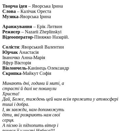
Творча ідея
– Яворська Ірина
Слова
– Калічак Ореста
Музика
-Яворська Ірина
Аранжування
– Ерік Литвин
Режисер
– Nazarii Zheplinskyi
Відеооператор
-Піняжко Назарій.
Солісти
: Яворський Валентин
Юрчак
Анастасія
Іваночко Анна-Марія
Яфур Вікторія
Віолончель
-Канінець Олександр
Скрипка
-Майкут Софія
Минають дні, години й миті, а
страсті й далі не покинули
Христа!
Дай, Боже, тиждень цей нам всім прожити у атмосфері
тиші і добра.
І, як завжди, нам допоможуть
діти, які розкриють нам свої
серця.
А пісню їх підхопить вітер і
понесе її у чисті Небеса!!!