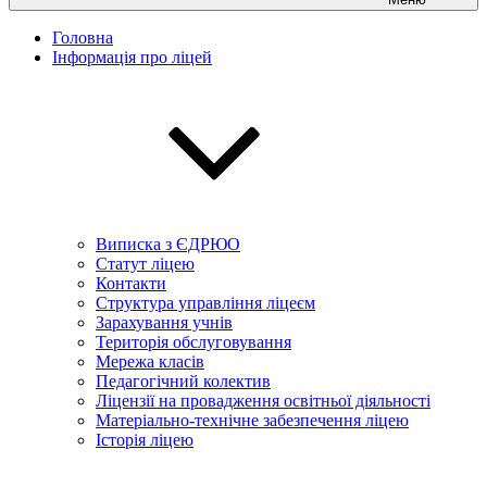
Головна
Інформація про ліцей
Виписка з ЄДРЮО
Статут ліцею
Контакти
Структура управління ліцеєм
Зарахування учнів
Територія обслуговування
Мережа класів
Педагогічний колектив
Ліцензії на провадження освітньої діяльності
Матеріально-технічне забезпечення ліцею
Історія ліцею