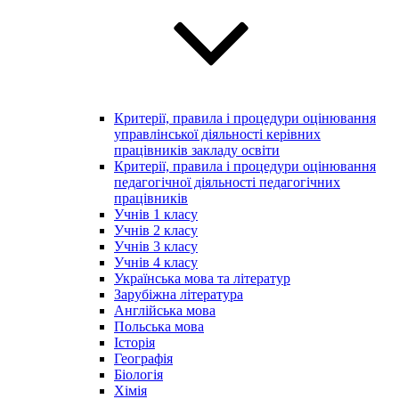
Критерії, правила і процедури оцінювання
управлінської діяльності керівних
працівників закладу освіти
Критерії, правила і процедури оцінювання
педагогічної діяльності педагогічних
працівників
Учнів 1 класу
Учнів 2 класу
Учнів 3 класу
Учнів 4 класу
Українська мова та літератур
Зарубіжна література
Англійська мова
Польська мова
Історія
Географія
Біологія
Хімія