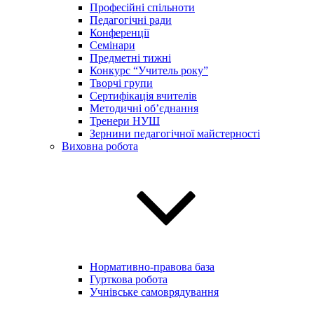
Професійні спільноти
Педагогічні ради
Конференції
Семінари
Предметні тижні
Конкурс “Учитель року”
Творчі групи
Сертифікація вчителів
Методичні об’єднання
Тренери НУШ
Зернини педагогічної майстерності
Виховна робота
Нормативно-правова база
Гурткова робота
Учнівське самоврядування