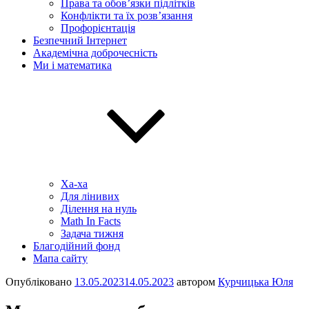
Права та обов’язки підлітків
Конфлікти та їх розв’язання
Профорієнтація
Безпечний Інтернет
Академічна доброчесність
Ми і математика
Ха-ха
Для лінивих
Ділення на нуль
Math In Facts
Задача тижня
Благодійний фонд
Мапа сайту
Опубліковано
13.05.2023
14.05.2023
автором
Курчицька Юля