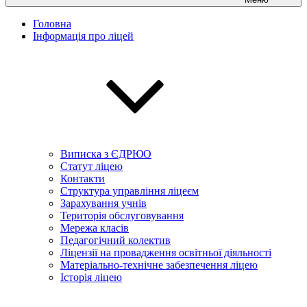
Головна
Інформація про ліцей
Виписка з ЄДРЮО
Статут ліцею
Контакти
Структура управління ліцеєм
Зарахування учнів
Територія обслуговування
Мережа класів
Педагогічний колектив
Ліцензії на провадження освітньої діяльності
Матеріально-технічне забезпечення ліцею
Історія ліцею