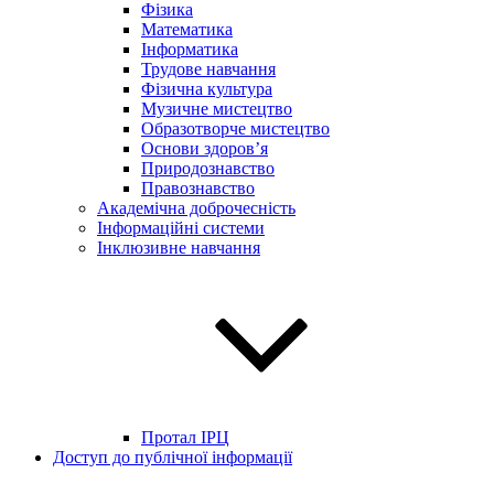
Фізика
Математика
Інформатика
Трудове навчання
Фізична культура
Музичне мистецтво
Образотворче мистецтво
Основи здоров’я
Природознавство
Правознавство
Академічна доброчесність
Інформаційні системи
Інклюзивне навчання
Протал ІРЦ
Доступ до публічної інформації