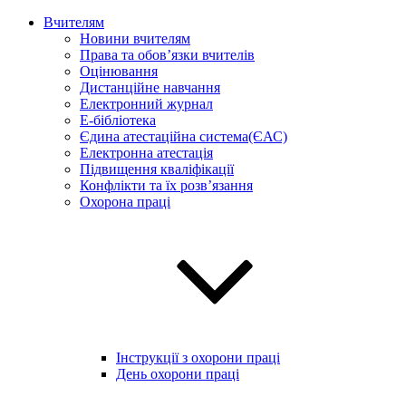
Вчителям
Новини вчителям
Права та обов’язки вчителів
Оцінювання
Дистанційне навчання
Електронний журнал
E-бібліотека
Єдина атестаційна система(ЄАС)
Електронна атестація
Підвищення кваліфікації
Конфлікти та їх розв’язання
Охорона праці
Інструкції з охорони праці
День охорони праці