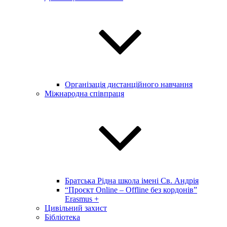
Організація дистанційного навчання
Міжнародна співпраця
Братська Рідна школа імені Св. Андрія
“Проєкт Online – Offline без кордонів”
Erasmus +
Цивільний захист
Бібліотека