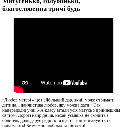
Матусенько, голубонько,
благословенна тричі будь
“Любов матері – це найбільший дар, який може отримати
дитина, і найчистіша любов, яку можна дати.” Так
напередодні учні 5-А класу вітали усіх матусь з прийдешнім
святом. Дорогі найрідніші, нехай усмішка не сходить з
обличчя, доля дарує радість та щастя, а діти шанують та
поважають! Безмежно любимо та цінуємо!