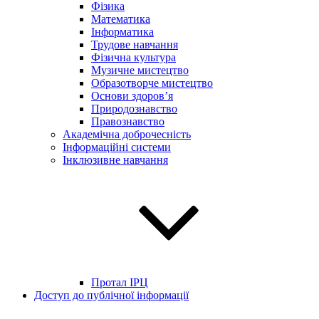
Фізика
Математика
Інформатика
Трудове навчання
Фізична культура
Музичне мистецтво
Образотворче мистецтво
Основи здоров’я
Природознавство
Правознавство
Академічна доброчесність
Інформаційні системи
Інклюзивне навчання
Протал ІРЦ
Доступ до публічної інформації