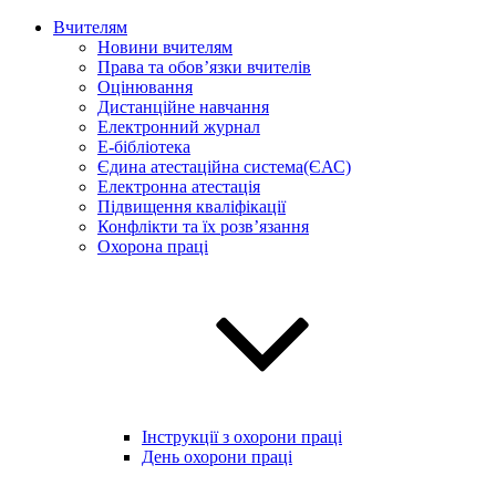
Вчителям
Новини вчителям
Права та обов’язки вчителів
Оцінювання
Дистанційне навчання
Електронний журнал
E-бібліотека
Єдина атестаційна система(ЄАС)
Електронна атестація
Підвищення кваліфікації
Конфлікти та їх розв’язання
Охорона праці
Інструкції з охорони праці
День охорони праці