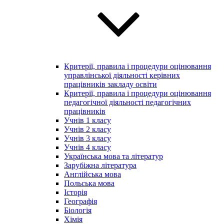
Критерії, правила і процедури оцінювання
управлінської діяльності керівних
працівників закладу освіти
Критерії, правила і процедури оцінювання
педагогічної діяльності педагогічних
працівників
Учнів 1 класу
Учнів 2 класу
Учнів 3 класу
Учнів 4 класу
Українська мова та літератур
Зарубіжна література
Англійська мова
Польська мова
Історія
Географія
Біологія
Хімія