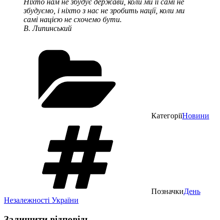
Ніхто нам не збудує держави, коли ми її самі не
збудуємо, і ніхто з нас не зробить нації, коли ми
самі нацією не схочемо бути.
В. Липинський
Категорії
Новини
Позначки
День
Незалежності України
Залишити відповідь