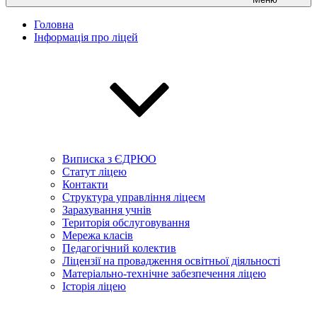
Головна
Інформація про ліцей
Виписка з ЄДРЮО
Статут ліцею
Контакти
Структура управління ліцеєм
Зарахування учнів
Територія обслуговування
Мережа класів
Педагогічний колектив
Ліцензії на провадження освітньої діяльності
Матеріально-технічне забезпечення ліцею
Історія ліцею