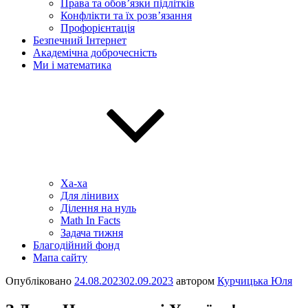
Права та обов’язки підлітків
Конфлікти та їх розв’язання
Профорієнтація
Безпечний Інтернет
Академічна доброчесність
Ми і математика
Ха-ха
Для лінивих
Ділення на нуль
Math In Facts
Задача тижня
Благодійний фонд
Мапа сайту
Опубліковано
24.08.2023
02.09.2023
автором
Курчицька Юля