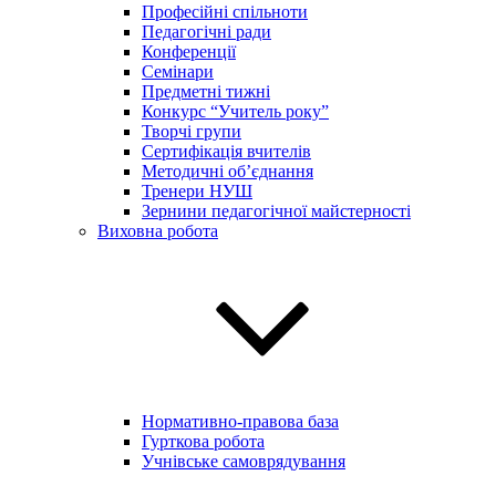
Професійні спільноти
Педагогічні ради
Конференції
Семінари
Предметні тижні
Конкурс “Учитель року”
Творчі групи
Сертифікація вчителів
Методичні об’єднання
Тренери НУШ
Зернини педагогічної майстерності
Виховна робота
Нормативно-правова база
Гурткова робота
Учнівське самоврядування