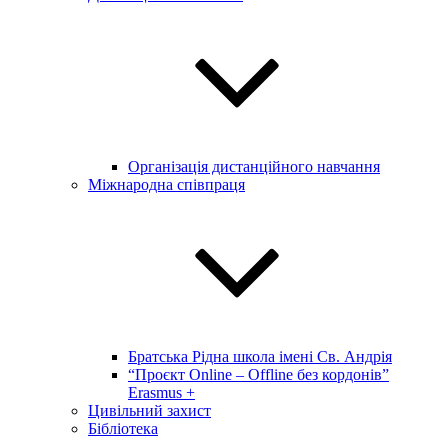
Організація дистанційного навчання
Міжнародна співпраця
Братська Рідна школа імені Св. Андрія
“Проєкт Online – Offline без кордонів”
Erasmus +
Цивільний захист
Бібліотека