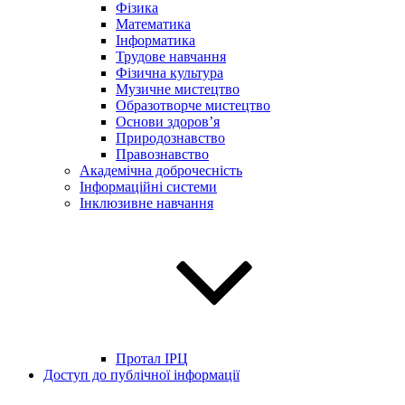
Фізика
Математика
Інформатика
Трудове навчання
Фізична культура
Музичне мистецтво
Образотворче мистецтво
Основи здоров’я
Природознавство
Правознавство
Академічна доброчесність
Інформаційні системи
Інклюзивне навчання
Протал ІРЦ
Доступ до публічної інформації