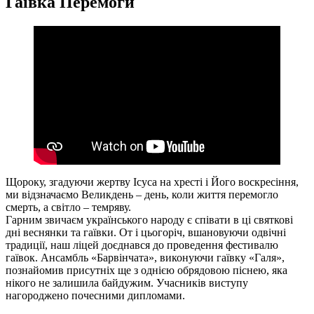
Гаївка Перемоги
Щороку, згадуючи жертву Ісуса на хресті і Його воскресіння,
ми відзначаємо Великдень – день, коли життя перемогло
смерть, а світло – темряву.
Гарним звичаєм українського народу є співати в ці святкові
дні веснянки та гаївки. От і цьогоріч, вшановуючи одвічні
традиції, наш ліцей доєднався до проведення фестивалю
гаївок. Ансамбль «Барвінчата», виконуючи гаївку «Галя»,
познайомив присутніх ще з однією обрядовою піснею, яка
нікого не залишила байдужим. Учасників виступу
нагороджено почесними дипломами.