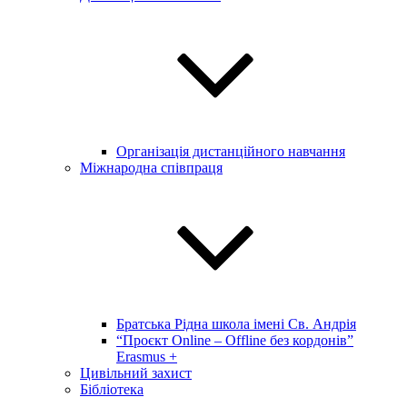
Організація дистанційного навчання
Міжнародна співпраця
Братська Рідна школа імені Св. Андрія
“Проєкт Online – Offline без кордонів”
Erasmus +
Цивільний захист
Бібліотека