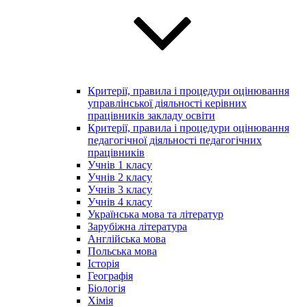
Критерії, правила і процедури оцінювання
управлінської діяльності керівних
працівників закладу освіти
Критерії, правила і процедури оцінювання
педагогічної діяльності педагогічних
працівників
Учнів 1 класу
Учнів 2 класу
Учнів 3 класу
Учнів 4 класу
Українська мова та літератур
Зарубіжна література
Англійська мова
Польська мова
Історія
Географія
Біологія
Хімія