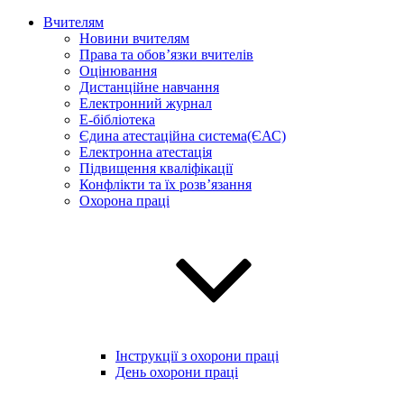
Вчителям
Новини вчителям
Права та обов’язки вчителів
Оцінювання
Дистанційне навчання
Електронний журнал
E-бібліотека
Єдина атестаційна система(ЄАС)
Електронна атестація
Підвищення кваліфікації
Конфлікти та їх розв’язання
Охорона праці
Інструкції з охорони праці
День охорони праці