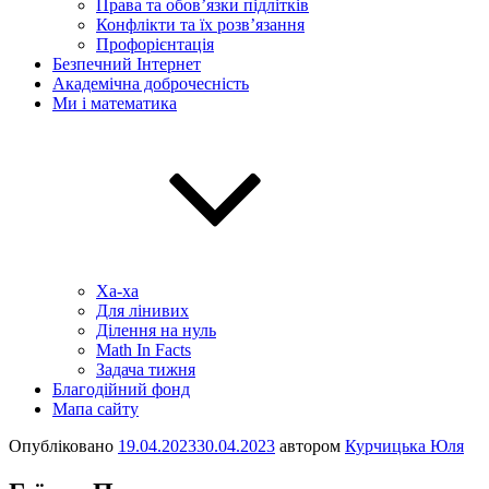
Права та обов’язки підлітків
Конфлікти та їх розв’язання
Профорієнтація
Безпечний Інтернет
Академічна доброчесність
Ми і математика
Ха-ха
Для лінивих
Ділення на нуль
Math In Facts
Задача тижня
Благодійний фонд
Мапа сайту
Опубліковано
19.04.2023
30.04.2023
автором
Курчицька Юля