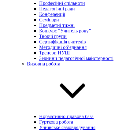
Професійні спільноти
Педагогічні ради
Конференції
Семінари
Предметні тижні
Конкурс “Учитель року”
Творчі групи
Сертифікація вчителів
Методичні об’єднання
Тренери НУШ
Зернини педагогічної майстерності
Виховна робота
Нормативно-правова база
Гурткова робота
Учнівське самоврядування