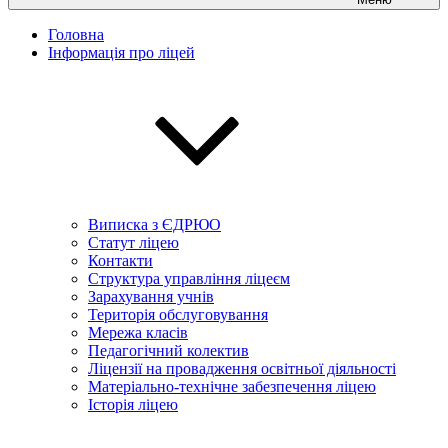
Головна
Інформація про ліцей
Виписка з ЄДРЮО
Статут ліцею
Контакти
Структура управління ліцеєм
Зарахування учнів
Територія обслуговування
Мережа класів
Педагогічний колектив
Ліцензії на провадження освітньої діяльності
Матеріально-технічне забезпечення ліцею
Історія ліцею