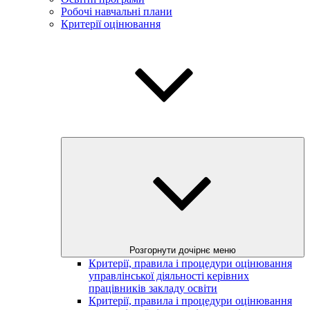
Робочі навчальні плани
Критерії оцінювання
Розгорнути дочірнє меню
Критерії, правила і процедури оцінювання
управлінської діяльності керівних
працівників закладу освіти
Критерії, правила і процедури оцінювання