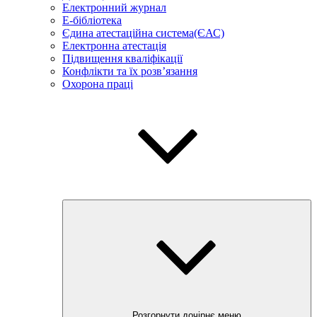
Електронний журнал
E-бібліотека
Єдина атестаційна система(ЄАС)
Електронна атестація
Підвищення кваліфікації
Конфлікти та їх розв’язання
Охорона праці
Розгорнути дочірнє меню