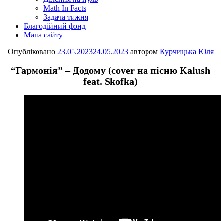
Math In Facts
Задача тижня
Благодійний фонд
Мапа сайту
Опубліковано
23.05.2023
24.05.2023
автором
Курчицька Юля
“Гармонія” – Додому (cover на пісню Kalush
feat. Skofka)