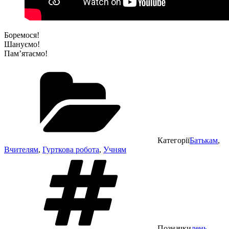
Боремося!
Шануємо!
Пам’ятаємо!
Категорії
Батькам
,
Вчителям
,
Гурткова робота
,
Учням
Позначки
день