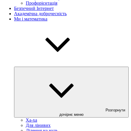
Профорієнтація
Безпечний Інтернет
Академічна доброчесність
Ми і математика
Розгорнути
дочірнє меню
Ха-ха
Для лінивих
Ділення на нуль