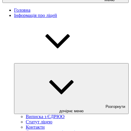
Головна
Інформація про ліцей
Розгорнути
дочірнє меню
Виписка з ЄДРЮО
Статут ліцею
Контакти