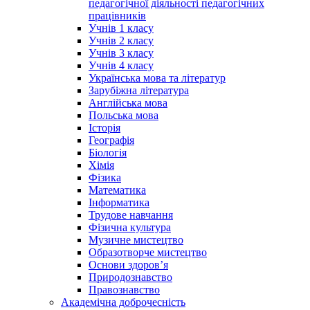
педагогічної діяльності педагогічних
працівників
Учнів 1 класу
Учнів 2 класу
Учнів 3 класу
Учнів 4 класу
Українська мова та літератур
Зарубіжна література
Англійська мова
Польська мова
Історія
Географія
Біологія
Хімія
Фізика
Математика
Інформатика
Трудове навчання
Фізична культура
Музичне мистецтво
Образотворче мистецтво
Основи здоров’я
Природознавство
Правознавство
Академічна доброчесність