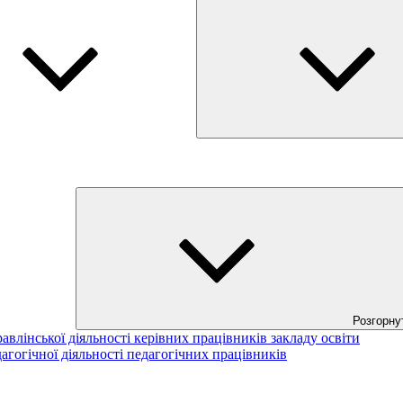
Розгорну
авлінської діяльності керівних працівників закладу освіти
агогічної діяльності педагогічних працівників