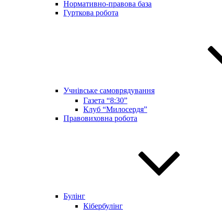
Нормативно-правова база
Гурткова робота
Учнівське самоврядування
Газета “8:30”
Клуб “Милосердя”
Правовиховна робота
Булінг
Кібербулінг