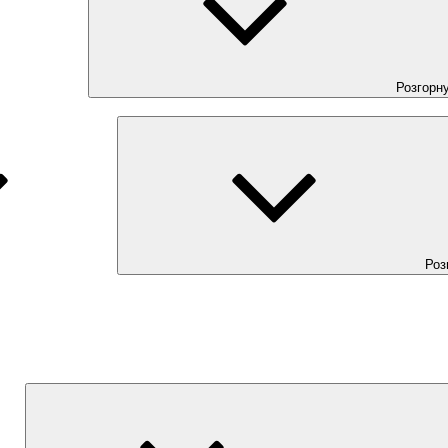
Розгорн
Роз