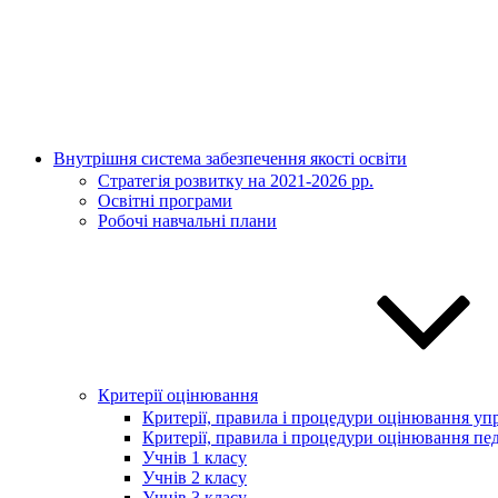
Внутрішня система забезпечення якості освіти
Стратегія розвитку на 2021-2026 рр.
Освітні програми
Робочі навчальні плани
Критерії оцінювання
Критерії, правила і процедури оцінювання упр
Критерії, правила і процедури оцінювання пед
Учнів 1 класу
Учнів 2 класу
Учнів 3 класу