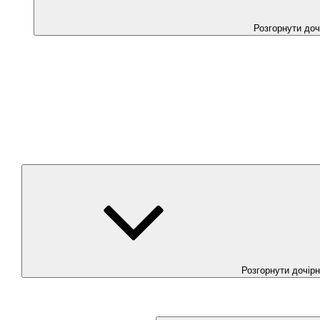
Розгорнути до
Розгорнути дочір