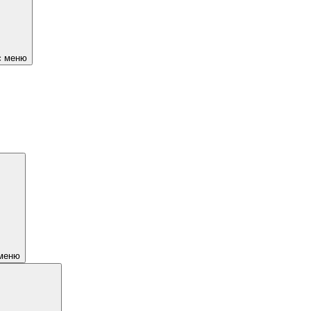
є меню
 меню