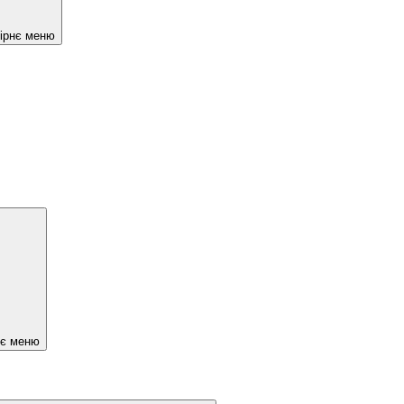
чірнє меню
нє меню