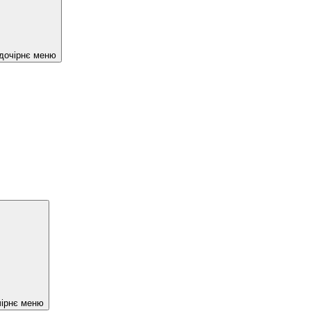
 дочірнє меню
чірнє меню