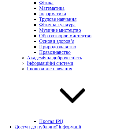
Фізика
Математика
Інформатика
Трудове навчання
Фізична культура
Музичне мистецтво
Образотворче мистецтво
Основи здоров’я
Природознавство
Правознавство
Академічна доброчесність
Інформаційні системи
Інклюзивне навчання
Протал ІРЦ
Доступ до публічної інформації