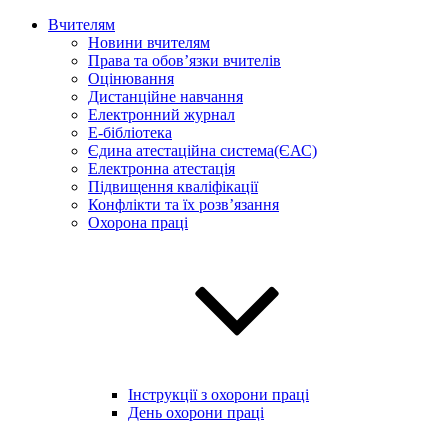
Вчителям
Новини вчителям
Права та обов’язки вчителів
Оцінювання
Дистанційне навчання
Електронний журнал
E-бібліотека
Єдина атестаційна система(ЄАС)
Електронна атестація
Підвищення кваліфікації
Конфлікти та їх розв’язання
Охорона праці
Інструкції з охорони праці
День охорони праці