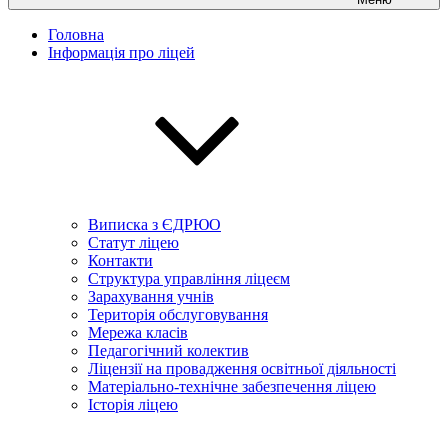
Головна
Інформація про ліцей
Виписка з ЄДРЮО
Статут ліцею
Контакти
Структура управління ліцеєм
Зарахування учнів
Територія обслуговування
Мережа класів
Педагогічний колектив
Ліцензії на провадження освітньої діяльності
Матеріально-технічне забезпечення ліцею
Історія ліцею