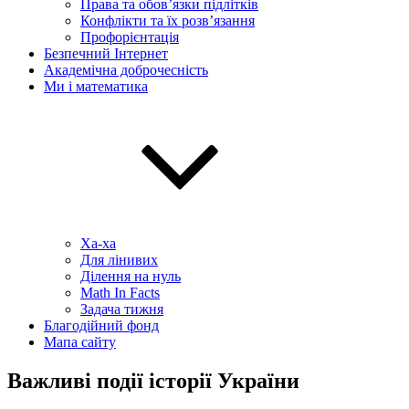
Права та обов’язки підлітків
Конфлікти та їх розв’язання
Профорієнтація
Безпечний Інтернет
Академічна доброчесність
Ми і математика
Ха-ха
Для лінивих
Ділення на нуль
Math In Facts
Задача тижня
Благодійний фонд
Мапа сайту
Важливі події історії України