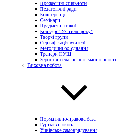
Професійні спільноти
Педагогічні ради
Конференції
Семінари
Предметні тижні
Конкурс “Учитель року”
Творчі групи
Сертифікація вчителів
Методичні об’єднання
Тренери НУШ
Зернини педагогічної майстерності
Виховна робота
Нормативно-правова база
Гурткова робота
Учнівське самоврядування