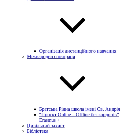
Організація дистанційного навчання
Міжнародна співпраця
Братська Рідна школа імені Св. Андрія
“Проєкт Online – Offline без кордонів”
Erasmus +
Цивільний захист
Бібліотека