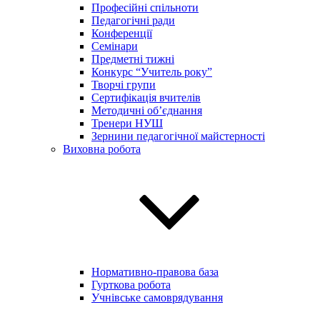
Професійні спільноти
Педагогічні ради
Конференції
Семінари
Предметні тижні
Конкурс “Учитель року”
Творчі групи
Сертифікація вчителів
Методичні об’єднання
Тренери НУШ
Зернини педагогічної майстерності
Виховна робота
Нормативно-правова база
Гурткова робота
Учнівське самоврядування