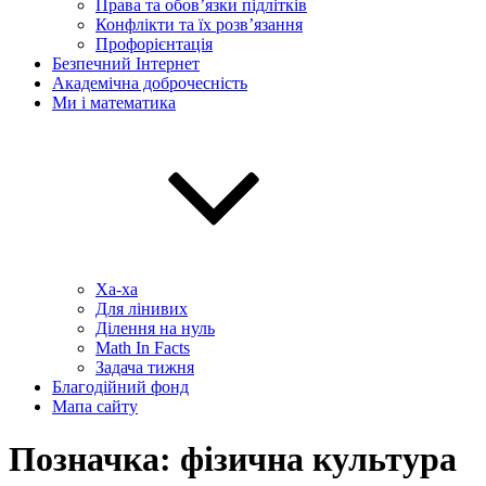
Права та обов’язки підлітків
Конфлікти та їх розв’язання
Профорієнтація
Безпечний Інтернет
Академічна доброчесність
Ми і математика
Ха-ха
Для лінивих
Ділення на нуль
Math In Facts
Задача тижня
Благодійний фонд
Мапа сайту
Позначка:
фізична культура