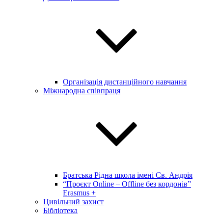
Організація дистанційного навчання
Міжнародна співпраця
Братська Рідна школа імені Св. Андрія
“Проєкт Online – Offline без кордонів”
Erasmus +
Цивільний захист
Бібліотека