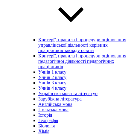
Критерії, правила і процедури оцінювання
управлінської діяльності керівних
працівників закладу освіти
Критерії, правила і процедури оцінювання
педагогічної діяльності педагогічних
працівників
Учнів 1 класу
Учнів 2 класу
Учнів 3 класу
Учнів 4 класу
Українська мова та літератур
Зарубіжна література
Англійська мова
Польська мова
Історія
Географія
Біологія
Хімія