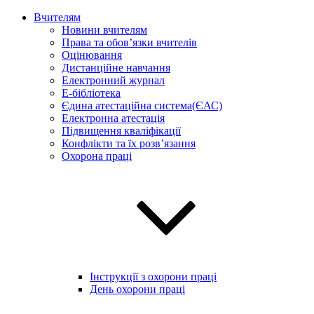
Вчителям
Новини вчителям
Права та обов’язки вчителів
Оцінювання
Дистанційне навчання
Електронний журнал
E-бібліотека
Єдина атестаційна система(ЄАС)
Електронна атестація
Підвищення кваліфікації
Конфлікти та їх розв’язання
Охорона праці
Інструкції з охорони праці
День охорони праці