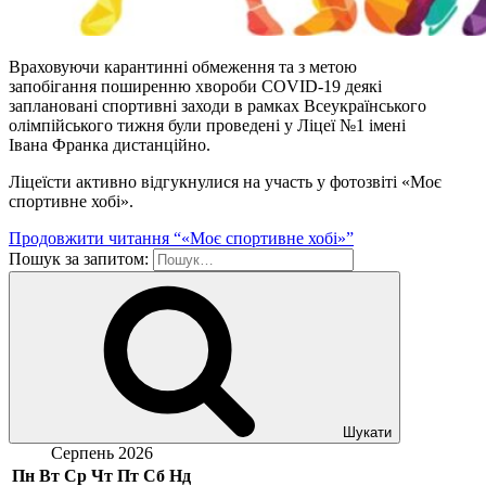
Враховуючи карантинні обмеження та з метою
запобігання поширенню хвороби COVID-19 деякі
заплановані спортивні заходи в рамках Всеукраїнського
олімпійського тижня були проведені у Ліцеї №1 імені
Івана Франка дистанційно.
Ліцеїсти активно відгукнулися на участь у фотозвіті «Моє
спортивне хобі».
Продовжити читання
“«Моє спортивне хобі»”
Пошук за запитом:
Шукати
Серпень 2026
Пн
Вт
Ср
Чт
Пт
Сб
Нд