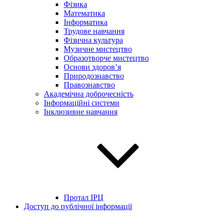
Фізика
Математика
Інформатика
Трудове навчання
Фізична культура
Музичне мистецтво
Образотворче мистецтво
Основи здоров’я
Природознавство
Правознавство
Академічна доброчесність
Інформаційні системи
Інклюзивне навчання
Протал ІРЦ
Доступ до публічної інформації