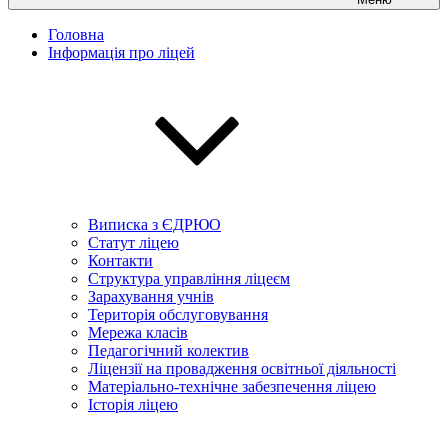
Головна
Інформація про ліцей
Виписка з ЄДРЮО
Статут ліцею
Контакти
Структура управління ліцеєм
Зарахування учнів
Територія обслуговування
Мережа класів
Педагогічний колектив
Ліцензії на провадження освітньої діяльності
Матеріально-технічне забезпечення ліцею
Історія ліцею