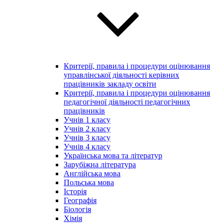
Критерії, правила і процедури оцінювання
управлінської діяльності керівних
працівників закладу освіти
Критерії, правила і процедури оцінювання
педагогічної діяльності педагогічних
працівників
Учнів 1 класу
Учнів 2 класу
Учнів 3 класу
Учнів 4 класу
Українська мова та літератур
Зарубіжна література
Англійська мова
Польська мова
Історія
Географія
Біологія
Хімія