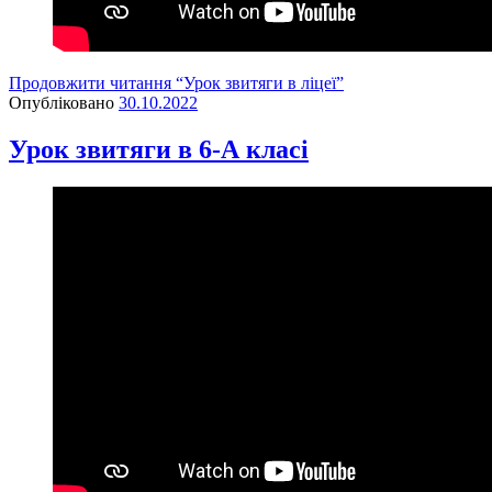
Продовжити читання
“Урок звитяги в ліцеї”
Опубліковано
30.10.2022
Урок звитяги в 6-А класі