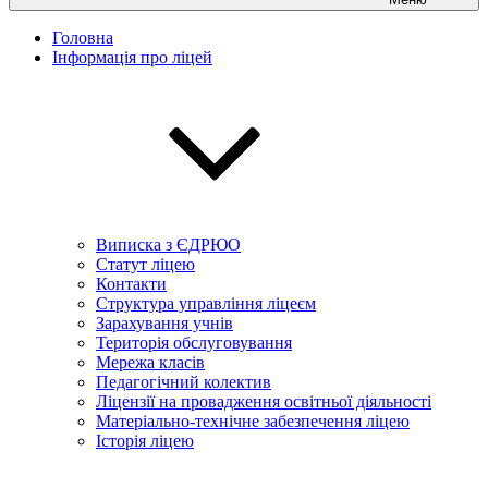
Головна
Інформація про ліцей
Виписка з ЄДРЮО
Статут ліцею
Контакти
Структура управління ліцеєм
Зарахування учнів
Територія обслуговування
Мережа класів
Педагогічний колектив
Ліцензії на провадження освітньої діяльності
Матеріально-технічне забезпечення ліцею
Історія ліцею