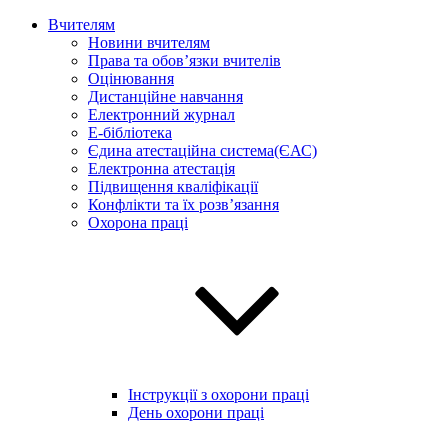
Вчителям
Новини вчителям
Права та обов’язки вчителів
Оцінювання
Дистанційне навчання
Електронний журнал
E-бібліотека
Єдина атестаційна система(ЄАС)
Електронна атестація
Підвищення кваліфікації
Конфлікти та їх розв’язання
Охорона праці
Інструкції з охорони праці
День охорони праці