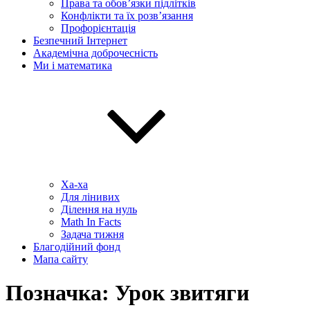
Права та обов’язки підлітків
Конфлікти та їх розв’язання
Профорієнтація
Безпечний Інтернет
Академічна доброчесність
Ми і математика
Ха-ха
Для лінивих
Ділення на нуль
Math In Facts
Задача тижня
Благодійний фонд
Мапа сайту
Позначка:
Урок звитяги