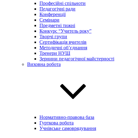
Професійні спільноти
Педагогічні ради
Конференції
Семінари
Предметні тижні
Конкурс “Учитель року”
Творчі групи
Сертифікація вчителів
Методичні об’єднання
Тренери НУШ
Зернини педагогічної майстерності
Виховна робота
Нормативно-правова база
Гурткова робота
Учнівське самоврядування