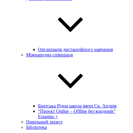
Організація дистанційного навчання
Міжнародна співпраця
Братська Рідна школа імені Св. Андрія
“Проєкт Online – Offline без кордонів”
Erasmus +
Цивільний захист
Бібліотека