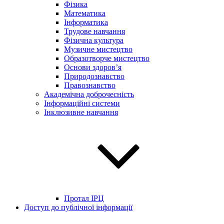
Фізика
Математика
Інформатика
Трудове навчання
Фізична культура
Музичне мистецтво
Образотворче мистецтво
Основи здоров’я
Природознавство
Правознавство
Академічна доброчесність
Інформаційні системи
Інклюзивне навчання
Протал ІРЦ
Доступ до публічної інформації