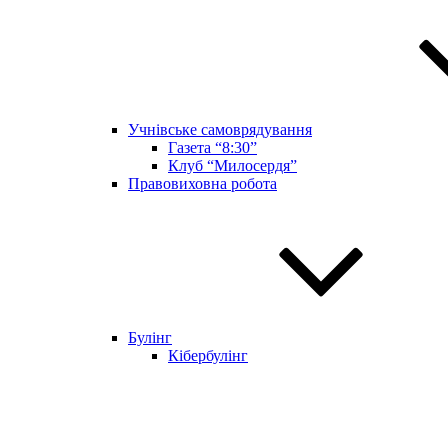
Учнівське самоврядування
Газета “8:30”
Клуб “Милосердя”
Правовиховна робота
Булінг
Кібербулінг