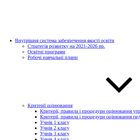
Внутрішня система забезпечення якості освіти
Стратегія розвитку на 2021-2026 рр.
Освітні програми
Робочі навчальні плани
Критерії оцінювання
Критерії, правила і процедури оцінювання упр
Критерії, правила і процедури оцінювання пед
Учнів 1 класу
Учнів 2 класу
Учнів 3 класу
Учнів 4 класу