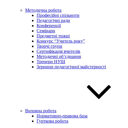
Методична робота
Професійні спільноти
Педагогічні ради
Конференції
Семінари
Предметні тижні
Конкурс “Учитель року”
Творчі групи
Сертифікація вчителів
Методичні об’єднання
Тренери НУШ
Зернини педагогічної майстерності
Виховна робота
Нормативно-правова база
Гурткова робота