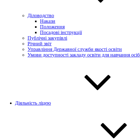
Діловодство
Накази
Положення
Посадові інструкції
Публічні закупівлі
Річний звіт
Управління Державної служби якості освіти
Умови доступності закладу освіти для навчання осі
Діяльність ліцею