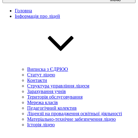
Головна
Інформація про ліцей
Виписка з ЄДРЮО
Статут ліцею
Контакти
Структура управління ліцеєм
Зарахування учнів
Територія обслуговування
Мережа класів
Педагогічний колектив
Ліцензії на провадження освітньої діяльності
Матеріально-технічне забезпечення ліцею
Історія ліцею