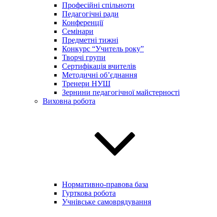
Професійні спільноти
Педагогічні ради
Конференції
Семінари
Предметні тижні
Конкурс “Учитель року”
Творчі групи
Сертифікація вчителів
Методичні об’єднання
Тренери НУШ
Зернини педагогічної майстерності
Виховна робота
Нормативно-правова база
Гурткова робота
Учнівське самоврядування