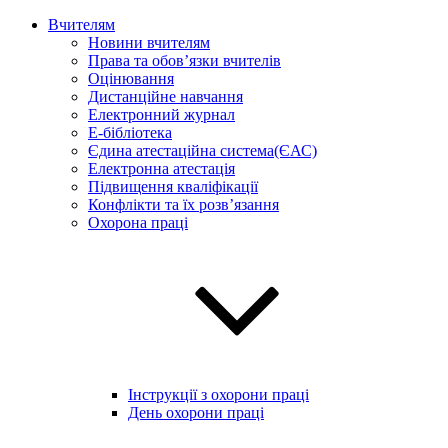
Вчителям
Новини вчителям
Права та обов’язки вчителів
Оцінювання
Дистанційне навчання
Електронний журнал
E-бібліотека
Єдина атестаційна система(ЄАС)
Електронна атестація
Підвищення кваліфікації
Конфлікти та їх розв’язання
Охорона праці
Інструкції з охорони праці
День охорони праці