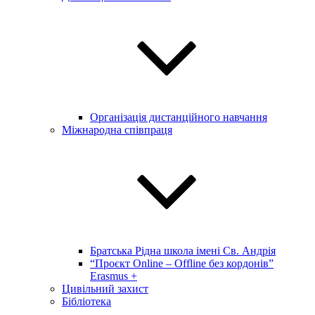
Організація дистанційного навчання
Міжнародна співпраця
Братська Рідна школа імені Св. Андрія
“Проєкт Online – Offline без кордонів”
Erasmus +
Цивільний захист
Бібліотека