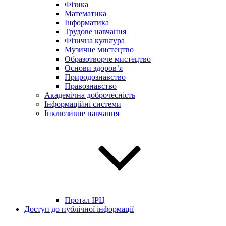
Фізика
Математика
Інформатика
Трудове навчання
Фізична культура
Музичне мистецтво
Образотворче мистецтво
Основи здоров’я
Природознавство
Правознавство
Академічна доброчесність
Інформаційні системи
Інклюзивне навчання
Протал ІРЦ
Доступ до публічної інформації