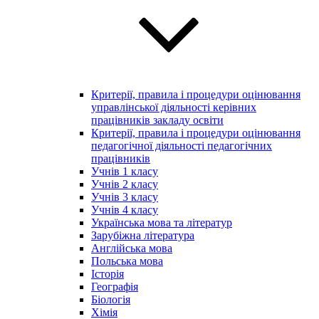
Критерії, правила і процедури оцінювання
управлінської діяльності керівних
працівників закладу освіти
Критерії, правила і процедури оцінювання
педагогічної діяльності педагогічних
працівників
Учнів 1 класу
Учнів 2 класу
Учнів 3 класу
Учнів 4 класу
Українська мова та літератур
Зарубіжна література
Англійська мова
Польська мова
Історія
Географія
Біологія
Хімія