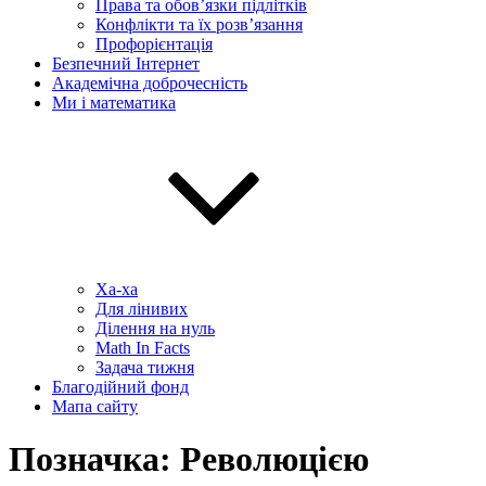
Права та обов’язки підлітків
Конфлікти та їх розв’язання
Профорієнтація
Безпечний Інтернет
Академічна доброчесність
Ми і математика
Ха-ха
Для лінивих
Ділення на нуль
Math In Facts
Задача тижня
Благодійний фонд
Мапа сайту
Позначка:
Революцією