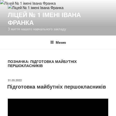
Перейти
до
ЛІЦЕЙ № 1 ІМЕНІ ІВАНА
вмісту
ФРАНКА
З життя нашого навчального закладу
Меню
ПОЗНАЧКА:
ПІДГОТОВКА МАЙБУТНІХ
ПЕРШОКЛАСНИКІВ
ОПУБЛІКОВАНО
31.05.2022
Підготовка майбутніх першокласників