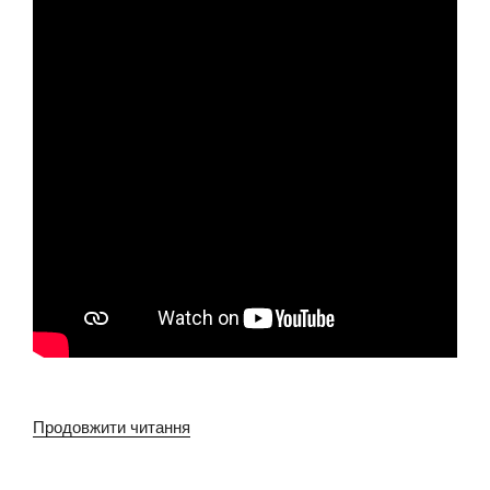
Продовжити читання
“Підготовка
майбутніх
першокласників”