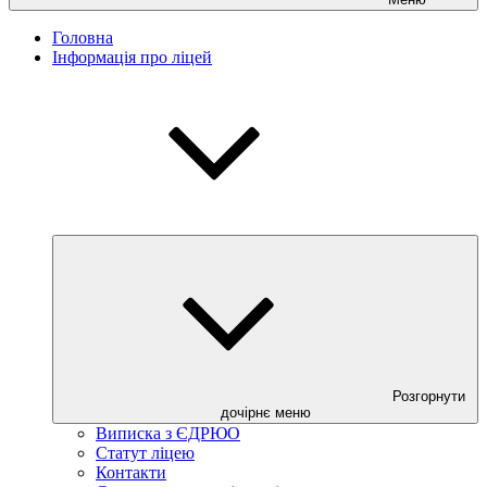
Головна
Інформація про ліцей
Розгорнути
дочірнє меню
Виписка з ЄДРЮО
Статут ліцею
Контакти