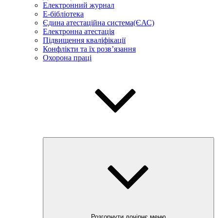
Електронний журнал
E-бібліотека
Єдина атестаційна система(ЄАС)
Електронна атестація
Підвищення кваліфікації
Конфлікти та їх розв’язання
Охорона праці
Розгорнути дочірнє меню