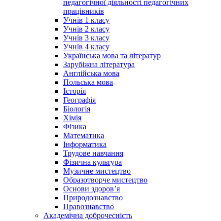
педагогічної діяльності педагогічних
працівників
Учнів 1 класу
Учнів 2 класу
Учнів 3 класу
Учнів 4 класу
Українська мова та літератур
Зарубіжна література
Англійська мова
Польська мова
Історія
Географія
Біологія
Хімія
Фізика
Математика
Інформатика
Трудове навчання
Фізична культура
Музичне мистецтво
Образотворче мистецтво
Основи здоров’я
Природознавство
Правознавство
Академічна доброчесність