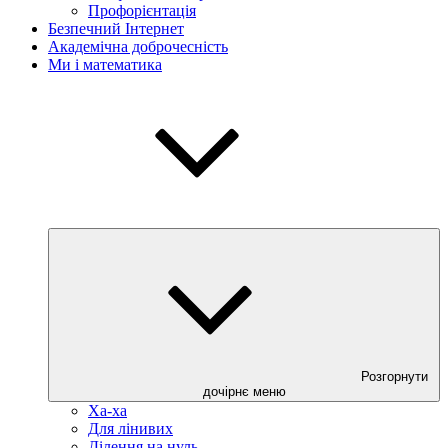
Профорієнтація
Безпечний Інтернет
Академічна доброчесність
Ми і математика
Розгорнути
дочірнє меню
Ха-ха
Для лінивих
Ділення на нуль