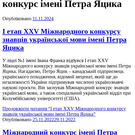
конкурс імені Петра Яцика
Опубліковано
11.11.2024
І етап ХХV Міжнародного конкурсу
знавців української мови імені Петра
Яцика
У ліцеї №1 імені Івана Франка відбувся І етап ХХV
Міжнародного конкурсу знавців української мови імені Петра
Яцика. Нагадаємо, Петро Яцик – канадський підприємець
українського походження, відомий меценат, який ще до
незалежності України підтримував численні українознавчі
наукові проєкти. Він заснував Міжнародний конкурс знавців
української мови, а також спеціальний український відділ при
Колумбійському університеті (США).
Продовжити читання
“І етап ХХV Міжнародного конкурсу
знавців української мови імені Петра Яцика”
Опубліковано
25.11.2022
29.11.2022
Міжнародний конкурс імені Петра