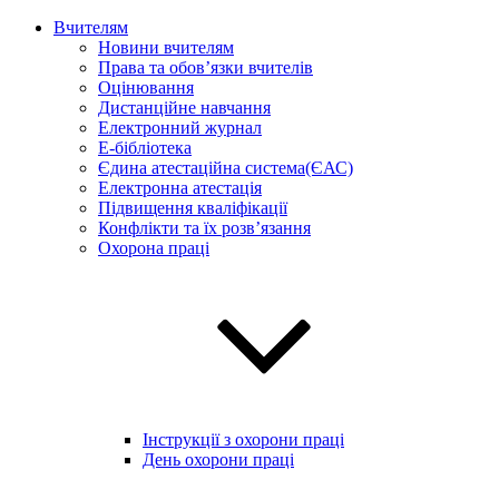
Вчителям
Новини вчителям
Права та обов’язки вчителів
Оцінювання
Дистанційне навчання
Електронний журнал
E-бібліотека
Єдина атестаційна система(ЄАС)
Електронна атестація
Підвищення кваліфікації
Конфлікти та їх розв’язання
Охорона праці
Інструкції з охорони праці
День охорони праці