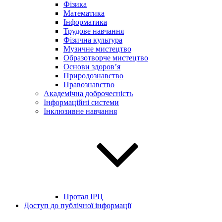
Фізика
Математика
Інформатика
Трудове навчання
Фізична культура
Музичне мистецтво
Образотворче мистецтво
Основи здоров’я
Природознавство
Правознавство
Академічна доброчесність
Інформаційні системи
Інклюзивне навчання
Протал ІРЦ
Доступ до публічної інформації