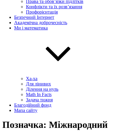
Права та обов’язки підлітків
Конфлікти та їх розв’язання
Профорієнтація
Безпечний Інтернет
Академічна доброчесність
Ми і математика
Ха-ха
Для лінивих
Ділення на нуль
Math In Facts
Задача тижня
Благодійний фонд
Мапа сайту
Позначка:
Міжнародний