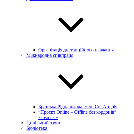
Організація дистанційного навчання
Міжнародна співпраця
Братська Рідна школа імені Св. Андрія
“Проєкт Online – Offline без кордонів”
Erasmus +
Цивільний захист
Бібліотека