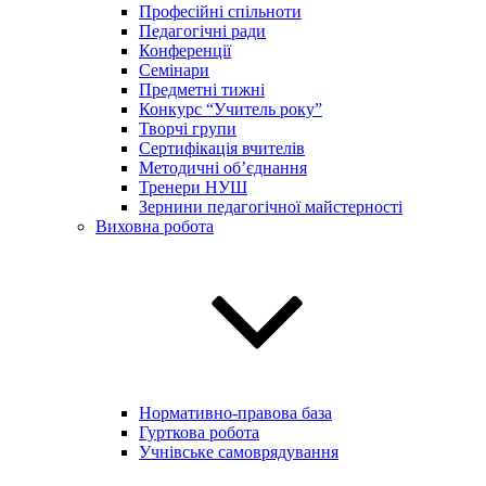
Професійні спільноти
Педагогічні ради
Конференції
Семінари
Предметні тижні
Конкурс “Учитель року”
Творчі групи
Сертифікація вчителів
Методичні об’єднання
Тренери НУШ
Зернини педагогічної майстерності
Виховна робота
Нормативно-правова база
Гурткова робота
Учнівське самоврядування