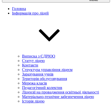
Головна
Інформація про ліцей
Виписка з ЄДРЮО
Статут ліцею
Контакти
Структура управління ліцеєм
Зарахування учнів
Територія обслуговування
Мережа класів
Педагогічний колектив
Ліцензії на провадження освітньої діяльності
Матеріально-технічне забезпечення ліцею
Історія ліцею