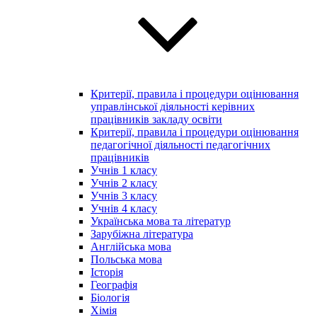
Критерії, правила і процедури оцінювання
управлінської діяльності керівних
працівників закладу освіти
Критерії, правила і процедури оцінювання
педагогічної діяльності педагогічних
працівників
Учнів 1 класу
Учнів 2 класу
Учнів 3 класу
Учнів 4 класу
Українська мова та літератур
Зарубіжна література
Англійська мова
Польська мова
Історія
Географія
Біологія
Хімія