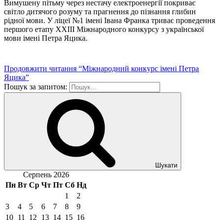
Вимушену пітьму через нестачу електроенергії покриває
світло дитячого розуму та прагнення до пізнання глибин
рідної мови. У ліцеї №1 імені Івана Франка триває проведення
першого етапу ХХІІІ Міжнародного конкурсу з української
мови імені Петра Яцика.
Продовжити читання
“Міжнародний конкурс імені Петра
Яцика”
Пошук за запитом:
Шукати
Серпень 2026
Пн
Вт
Ср
Чт
Пт
Сб
Нд
1
2
3
4
5
6
7
8
9
10
11
12
13
14
15
16