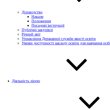
Діловодство
Накази
Положення
Посадові інструкції
Публічні закупівлі
Річний звіт
Управління Державної служби якості освіти
Умови доступності закладу освіти для навчання осі
Діяльність ліцею