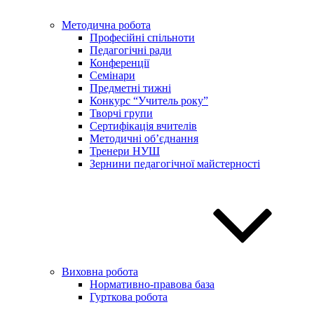
Методична робота
Професійні спільноти
Педагогічні ради
Конференції
Семінари
Предметні тижні
Конкурс “Учитель року”
Творчі групи
Сертифікація вчителів
Методичні об’єднання
Тренери НУШ
Зернини педагогічної майстерності
Виховна робота
Нормативно-правова база
Гурткова робота