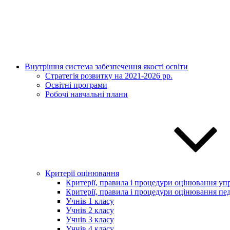
Внутрішня система забезпечення якості освіти
Стратегія розвитку на 2021-2026 рр.
Освітні програми
Робочі навчальні плани
Критерії оцінювання
Критерії, правила і процедури оцінювання упр
Критерії, правила і процедури оцінювання пед
Учнів 1 класу
Учнів 2 класу
Учнів 3 класу
Учнів 4 класу