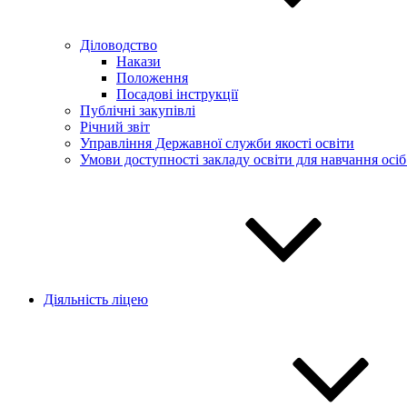
Діловодство
Накази
Положення
Посадові інструкції
Публічні закупівлі
Річний звіт
Управління Державної служби якості освіти
Умови доступності закладу освіти для навчання осі
Діяльність ліцею