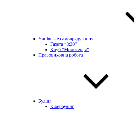
Учнівське самоврядування
Газета “8:30”
Клуб “Милосердя”
Правовиховна робота
Булінг
Кібербулінг