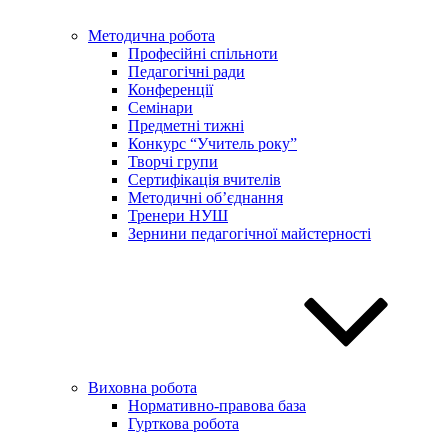
Методична робота
Професійні спільноти
Педагогічні ради
Конференції
Семінари
Предметні тижні
Конкурс “Учитель року”
Творчі групи
Сертифікація вчителів
Методичні об’єднання
Тренери НУШ
Зернини педагогічної майстерності
Виховна робота
Нормативно-правова база
Гурткова робота