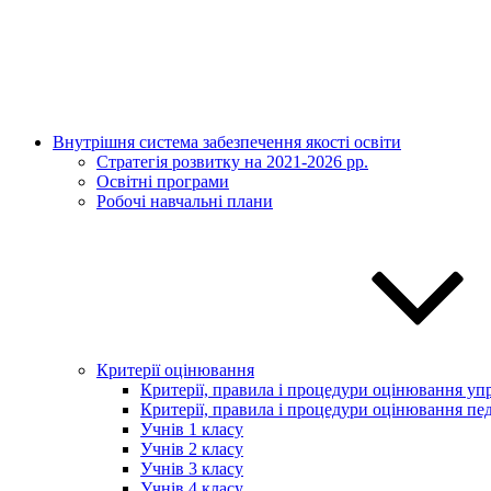
Внутрішня система забезпечення якості освіти
Стратегія розвитку на 2021-2026 рр.
Освітні програми
Робочі навчальні плани
Критерії оцінювання
Критерії, правила і процедури оцінювання упр
Критерії, правила і процедури оцінювання пед
Учнів 1 класу
Учнів 2 класу
Учнів 3 класу
Учнів 4 класу