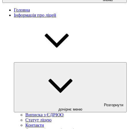
Головна
Інформація про ліцей
Розгорнути
дочірнє меню
Виписка з ЄДРЮО
Статут ліцею
Контакти