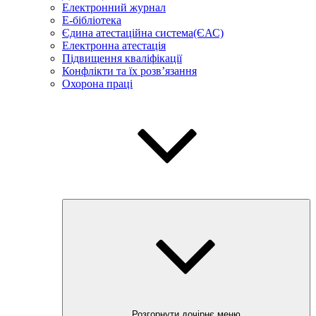
Електронний журнал
E-бібліотека
Єдина атестаційна система(ЄАС)
Електронна атестація
Підвищення кваліфікації
Конфлікти та їх розв’язання
Охорона праці
Розгорнути дочірнє меню