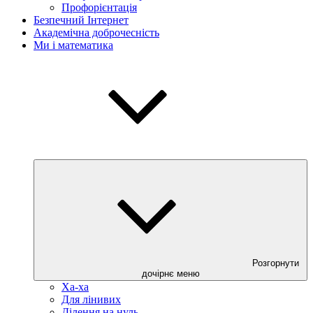
Профорієнтація
Безпечний Інтернет
Академічна доброчесність
Ми і математика
Розгорнути
дочірнє меню
Ха-ха
Для лінивих
Ділення на нуль