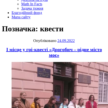
Math In Facts
Задача тижня
Благодійний фонд
Мапа сайту
Позначка:
квести
Опубліковано
24.09.2022
І місце у грі-квесті «Дрогобич – рідне місто
моє»