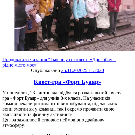
Продовжити читання
“І місце у грі-квесті «Дрогобич –
рідне місто моє»”
Опубліковано
25.11.2020
25.11.2020
Квест-гра «Форт Буаяр»
У понеділок, 23 листопада, відбувся розважальний квест-
гра «Форт Буаяр» для учнів 8-х класів. На учасників
команд чекали різноманітні випробування, під час яких
вони змогли як у команді, так і окремо проявити свою
кмітливість та фізичну активність.
Ця гра захоплює й створює неймовірно драйвову
атмосферу.