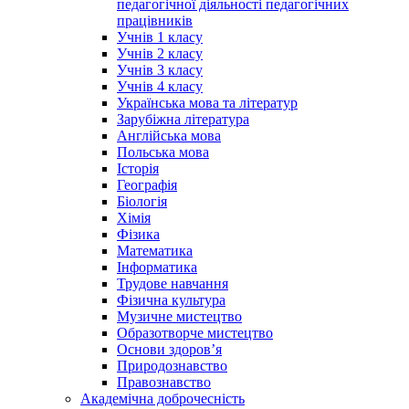
педагогічної діяльності педагогічних
працівників
Учнів 1 класу
Учнів 2 класу
Учнів 3 класу
Учнів 4 класу
Українська мова та літератур
Зарубіжна література
Англійська мова
Польська мова
Історія
Географія
Біологія
Хімія
Фізика
Математика
Інформатика
Трудове навчання
Фізична культура
Музичне мистецтво
Образотворче мистецтво
Основи здоров’я
Природознавство
Правознавство
Академічна доброчесність