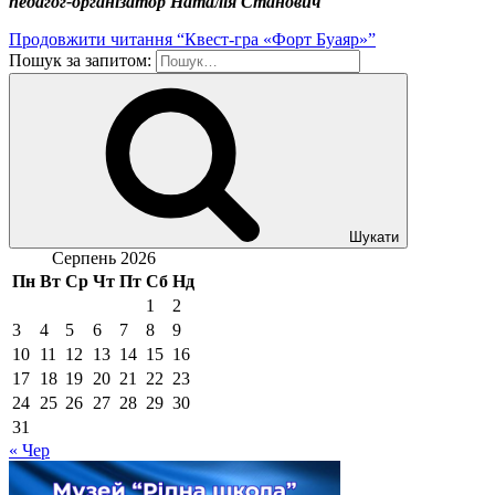
педагог-організатор Наталія Станович
Продовжити читання
“Квест-гра «Форт Буаяр»”
Пошук за запитом:
Шукати
Серпень 2026
Пн
Вт
Ср
Чт
Пт
Сб
Нд
1
2
3
4
5
6
7
8
9
10
11
12
13
14
15
16
17
18
19
20
21
22
23
24
25
26
27
28
29
30
31
« Чер