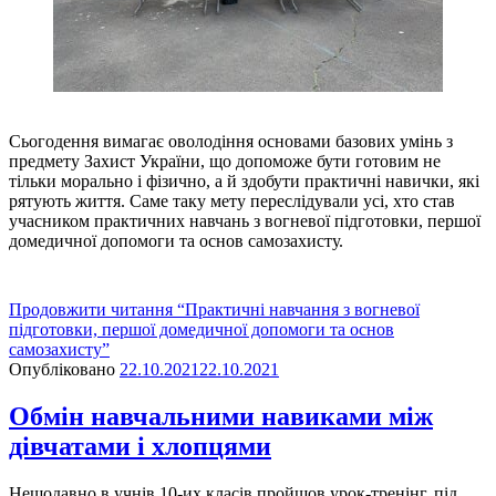
Сьогодення вимагає оволодіння основами базових умінь з
предмету Захист України, що допоможе бути готовим не
тільки морально і фізично, а й здобути практичні навички, які
рятують життя. Саме таку мету переслідували усі, хто став
учасником практичних навчань з вогневої підготовки, першої
домедичної допомоги та основ самозахисту.
Продовжити читання
“Практичні навчання з вогневої
підготовки, першої домедичної допомоги та основ
самозахисту”
Опубліковано
22.10.2021
22.10.2021
Обмін навчальними навиками між
дівчатами і хлопцями
Нещодавно в учнів 10-их класів пройшов урок-тренінг, під