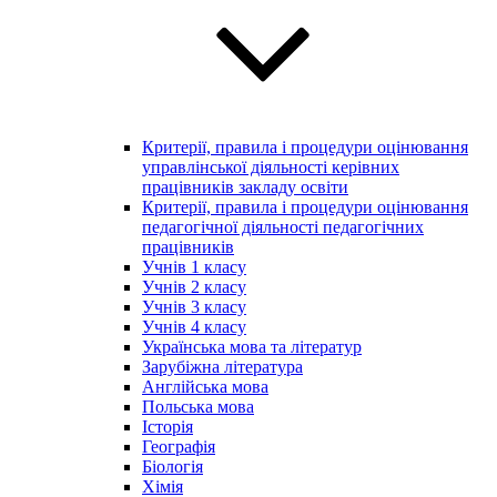
Критерії, правила і процедури оцінювання
управлінської діяльності керівних
працівників закладу освіти
Критерії, правила і процедури оцінювання
педагогічної діяльності педагогічних
працівників
Учнів 1 класу
Учнів 2 класу
Учнів 3 класу
Учнів 4 класу
Українська мова та літератур
Зарубіжна література
Англійська мова
Польська мова
Історія
Географія
Біологія
Хімія