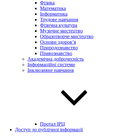
Фізика
Математика
Інформатика
Трудове навчання
Фізична культура
Музичне мистецтво
Образотворче мистецтво
Основи здоров’я
Природознавство
Правознавство
Академічна доброчесність
Інформаційні системи
Інклюзивне навчання
Протал ІРЦ
Доступ до публічної інформації