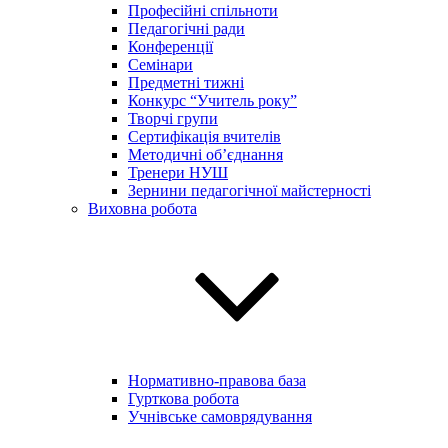
Професійні спільноти
Педагогічні ради
Конференції
Семінари
Предметні тижні
Конкурс “Учитель року”
Творчі групи
Сертифікація вчителів
Методичні об’єднання
Тренери НУШ
Зернини педагогічної майстерності
Виховна робота
Нормативно-правова база
Гурткова робота
Учнівське самоврядування