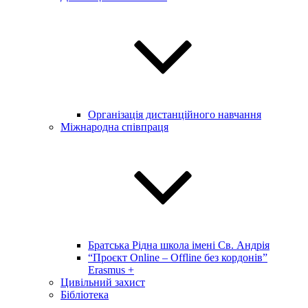
Організація дистанційного навчання
Міжнародна співпраця
Братська Рідна школа імені Св. Андрія
“Проєкт Online – Offline без кордонів”
Erasmus +
Цивільний захист
Бібліотека