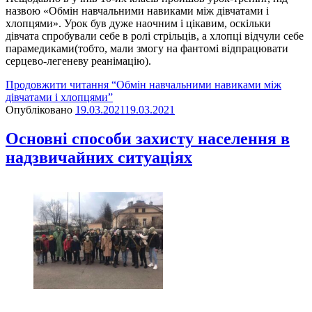
назвою «Обмін навчальними навиками між дівчатами і
хлопцями». Урок був дуже наочним і цікавим, оскільки
дівчата спробували себе в ролі стрільців, а хлопці відчули себе
парамедиками(тобто, мали змогу на фантомі відпрацювати
серцево-легеневу реанімацію).
Продовжити читання
“Обмін навчальними навиками між
дівчатами і хлопцями”
Опубліковано
19.03.2021
19.03.2021
Основні способи захисту населення в
надзвичайних ситуаціях