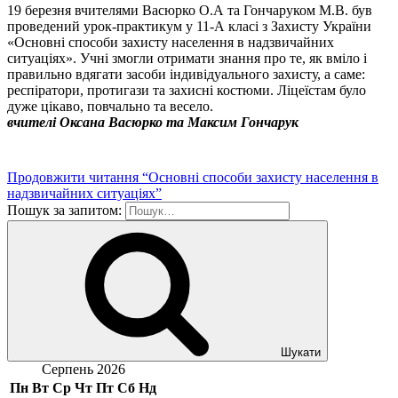
19 березня вчителями Васюрко О.А та Гончаруком М.В. був
проведений урок-практикум у 11-А класі з Захисту України
«Основні способи захисту населення в надзвичайних
ситуаціях». Учні змогли отримати знання про те, як вміло і
правильно вдягати засоби індивідуального захисту, а саме:
респіратори, протигази та захисні костюми. Ліцеїстам було
дуже цікаво, повчально та весело.
вчителі Оксана Васюрко та Максим Гончарук
Продовжити читання
“Основні способи захисту населення в
надзвичайних ситуаціях”
Пошук за запитом:
Шукати
Серпень 2026
Пн
Вт
Ср
Чт
Пт
Сб
Нд