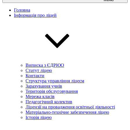
Головна
Інформація про ліцей
Виписка з ЄДРЮО
Статут ліцею
Контакти
Структура управління ліцеєм
Зарахування учнів
Територія обслуговування
Мережа класів
Педагогічний колектив
Ліцензії на провадження освітньої діяльності
Матеріально-технічне забезпечення ліцею
Історія ліцею