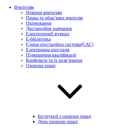
Вчителям
Новини вчителям
Права та обов’язки вчителів
Оцінювання
Дистанційне навчання
Електронний журнал
E-бібліотека
Єдина атестаційна система(ЄАС)
Електронна атестація
Підвищення кваліфікації
Конфлікти та їх розв’язання
Охорона праці
Інструкції з охорони праці
День охорони праці