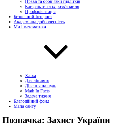
Права та обов’язки підлітків
Конфлікти та їх розв’язання
Профорієнтація
Безпечний Інтернет
Академічна доброчесність
Ми і математика
Ха-ха
Для лінивих
Ділення на нуль
Math In Facts
Задача тижня
Благодійний фонд
Мапа сайту
Позначка:
Захист України