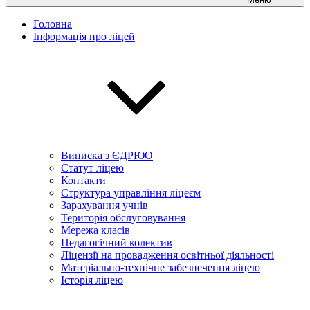
Головна
Інформація про ліцей
Виписка з ЄДРЮО
Статут ліцею
Контакти
Структура управління ліцеєм
Зарахування учнів
Територія обслуговування
Мережа класів
Педагогічний колектив
Ліцензії на провадження освітньої діяльності
Матеріально-технічне забезпечення ліцею
Історія ліцею