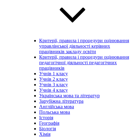
Критерії, правила і процедури оцінювання
управлінської діяльності керівних
працівників закладу освіти
Критерії, правила і процедури оцінювання
педагогічної діяльності педагогічних
працівників
Учнів 1 класу
Учнів 2 класу
Учнів 3 класу
Учнів 4 класу
Українська мова та літератур
Зарубіжна література
Англійська мова
Польська мова
Історія
Географія
Біологія
Хімія