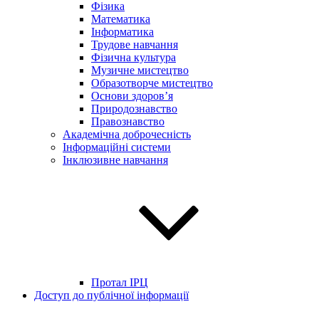
Фізика
Математика
Інформатика
Трудове навчання
Фізична культура
Музичне мистецтво
Образотворче мистецтво
Основи здоров’я
Природознавство
Правознавство
Академічна доброчесність
Інформаційні системи
Інклюзивне навчання
Протал ІРЦ
Доступ до публічної інформації