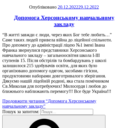
Опубліковано
20.12.2022
29.12.2022
Допомога Херсонському навчальному
закладу
“В житті завжди є люди, через яких Бог тебе любить…”
Саме таких людей привела війна до ліцейної спільноти.
Про допомогу до адміністрації ліцею №1 імені Івана
Франка звернулися представники Херсонського
навчального закладу – загальноосвітня школа І-ІІІ
ступенів 15. Після обстрілів та бомбардувань у школі
залишилося 215 здобувачів освіти, для яких було
організовано допомогу одягом, засобами гігієни,
продуктовими наборами довготривалого зберігання.
Дякуємо нашій ліцейній родині, яка стала помічником
Св.Миколая для потребуючих! Милосердя і любов до
ближнього наближають перемогу!!! Все буде Україна!!!
Продовжити читання
“Допомога Херсонському
навчальному закладу”
Пошук за запитом: