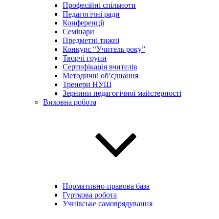
Професійні спільноти
Педагогічні ради
Конференції
Семінари
Предметні тижні
Конкурс “Учитель року”
Творчі групи
Сертифікація вчителів
Методичні об’єднання
Тренери НУШ
Зернини педагогічної майстерності
Виховна робота
Нормативно-правова база
Гурткова робота
Учнівське самоврядування