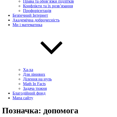
Права та обов’язки підлітків
Конфлікти та їх розв’язання
Профорієнтація
Безпечний Інтернет
Академічна доброчесність
Ми і математика
Ха-ха
Для лінивих
Ділення на нуль
Math In Facts
Задача тижня
Благодійний фонд
Мапа сайту
Позначка:
допомога