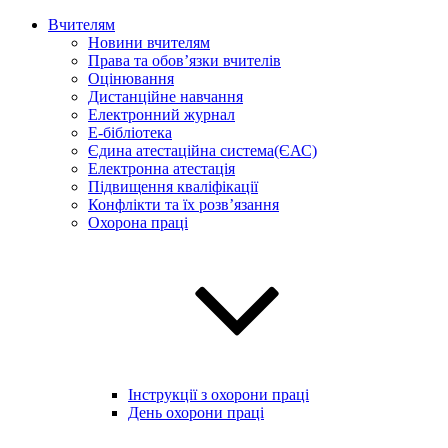
Вчителям
Новини вчителям
Права та обов’язки вчителів
Оцінювання
Дистанційне навчання
Електронний журнал
E-бібліотека
Єдина атестаційна система(ЄАС)
Електронна атестація
Підвищення кваліфікації
Конфлікти та їх розв’язання
Охорона праці
Інструкції з охорони праці
День охорони праці