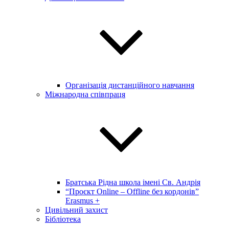
Організація дистанційного навчання
Міжнародна співпраця
Братська Рідна школа імені Св. Андрія
“Проєкт Online – Offline без кордонів”
Erasmus +
Цивільний захист
Бібліотека