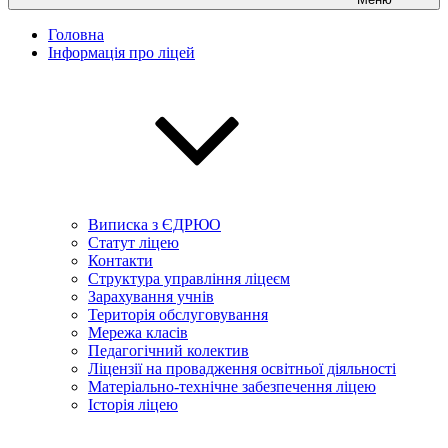
Головна
Інформація про ліцей
Виписка з ЄДРЮО
Статут ліцею
Контакти
Структура управління ліцеєм
Зарахування учнів
Територія обслуговування
Мережа класів
Педагогічний колектив
Ліцензії на провадження освітньої діяльності
Матеріально-технічне забезпечення ліцею
Історія ліцею