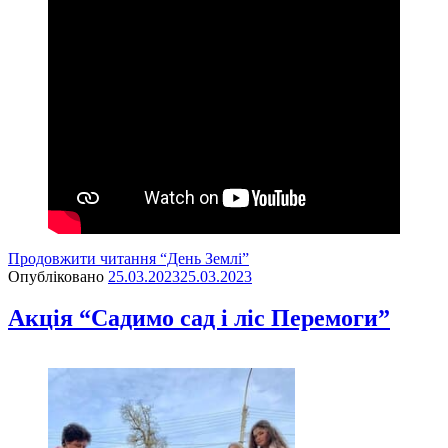
Продовжити читання
“День Землі”
Опубліковано
25.03.2023
25.03.2023
Акція “Садимо сад і ліс Перемоги”