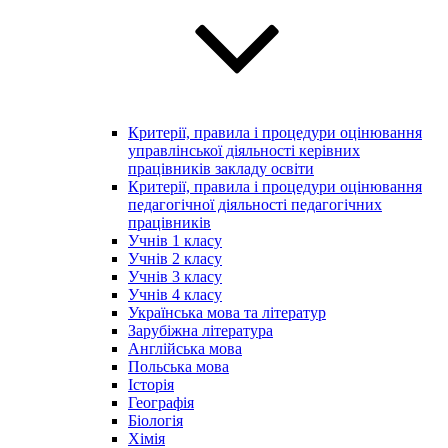
Критерії, правила і процедури оцінювання
управлінської діяльності керівних
працівників закладу освіти
Критерії, правила і процедури оцінювання
педагогічної діяльності педагогічних
працівників
Учнів 1 класу
Учнів 2 класу
Учнів 3 класу
Учнів 4 класу
Українська мова та літератур
Зарубіжна література
Англійська мова
Польська мова
Історія
Географія
Біологія
Хімія