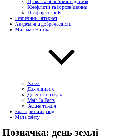
Права та обов’язки підлітків
Конфлікти та їх розв’язання
Профорієнтація
Безпечний Інтернет
Академічна доброчесність
Ми і математика
Ха-ха
Для лінивих
Ділення на нуль
Math In Facts
Задача тижня
Благодійний фонд
Мапа сайту
Позначка:
день землі