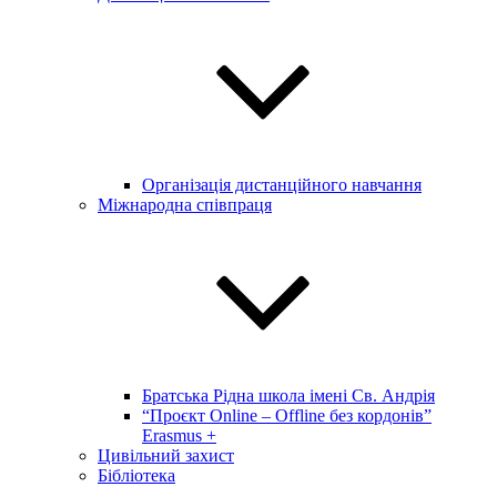
Організація дистанційного навчання
Міжнародна співпраця
Братська Рідна школа імені Св. Андрія
“Проєкт Online – Offline без кордонів”
Erasmus +
Цивільний захист
Бібліотека