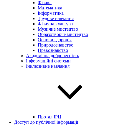
Фізика
Математика
Інформатика
Трудове навчання
Фізична культура
Музичне мистецтво
Образотворче мистецтво
Основи здоров’я
Природознавство
Правознавство
Академічна доброчесність
Інформаційні системи
Інклюзивне навчання
Протал ІРЦ
Доступ до публічної інформації