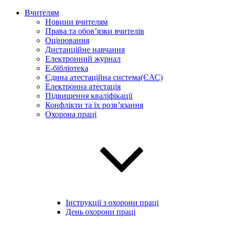
Вчителям
Новини вчителям
Права та обов’язки вчителів
Оцінювання
Дистанційне навчання
Електронний журнал
E-бібліотека
Єдина атестаційна система(ЄАС)
Електронна атестація
Підвищення кваліфікації
Конфлікти та їх розв’язання
Охорона праці
Інструкції з охорони праці
День охорони праці