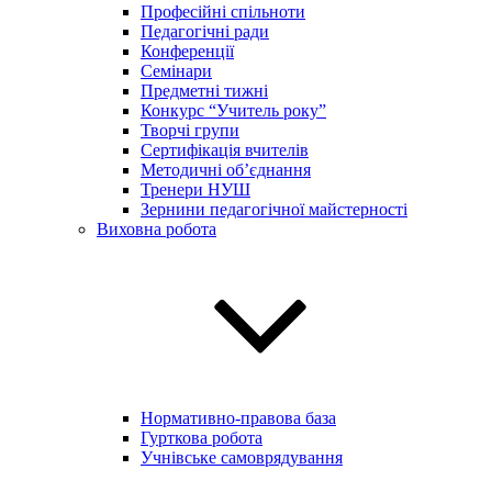
Професійні спільноти
Педагогічні ради
Конференції
Семінари
Предметні тижні
Конкурс “Учитель року”
Творчі групи
Сертифікація вчителів
Методичні об’єднання
Тренери НУШ
Зернини педагогічної майстерності
Виховна робота
Нормативно-правова база
Гурткова робота
Учнівське самоврядування