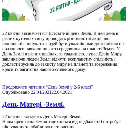
22 квітня відзначається Всесвітній день Землі. В цей день в
різних куточках світу проводять різноманітні акції, що
покликані спонукати людей бути уважнішими до тендітного і
вразливого навколишнього середовища на планеті Земля. У
День Землі в різних країнах, за традицією, лунає Дзвін Миру,
закликаючи людей Землі відчути всепланетну спільність і
докласти зусиль до захисту миру на планеті та збереження
краси та багатства нашого спільного дому.
Продовжити читання
“День Землі у 2-Б класі”
Опубліковано
22.04.2021
22.04.2021
День Матері -Землі.
22 квітня святкують День Матері -Землі.
Наша прекрасна Земля задихається від недбалості і потребує
піклування та дбайливого ставлення.