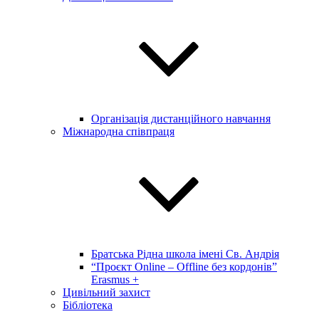
Організація дистанційного навчання
Міжнародна співпраця
Братська Рідна школа імені Св. Андрія
“Проєкт Online – Offline без кордонів”
Erasmus +
Цивільний захист
Бібліотека