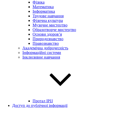
Фізика
Математика
Інформатика
Трудове навчання
Фізична культура
Музичне мистецтво
Образотворче мистецтво
Основи здоров’я
Природознавство
Правознавство
Академічна доброчесність
Інформаційні системи
Інклюзивне навчання
Протал ІРЦ
Доступ до публічної інформації