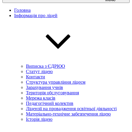
Головна
Інформація про ліцей
Виписка з ЄДРЮО
Статут ліцею
Контакти
Структура управління ліцеєм
Зарахування учнів
Територія обслуговування
Мережа класів
Педагогічний колектив
Ліцензії на провадження освітньої діяльності
Матеріально-технічне забезпечення ліцею
Історія ліцею