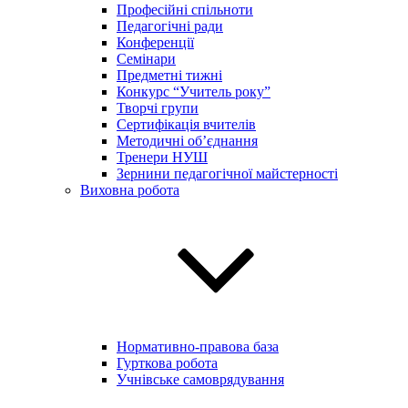
Професійні спільноти
Педагогічні ради
Конференції
Семінари
Предметні тижні
Конкурс “Учитель року”
Творчі групи
Сертифікація вчителів
Методичні об’єднання
Тренери НУШ
Зернини педагогічної майстерності
Виховна робота
Нормативно-правова база
Гурткова робота
Учнівське самоврядування