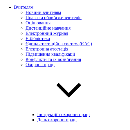
Вчителям
Новини вчителям
Права та обов’язки вчителів
Оцінювання
Дистанційне навчання
Електронний журнал
E-бібліотека
Єдина атестаційна система(ЄАС)
Електронна атестація
Підвищення кваліфікації
Конфлікти та їх розв’язання
Охорона праці
Інструкції з охорони праці
День охорони праці