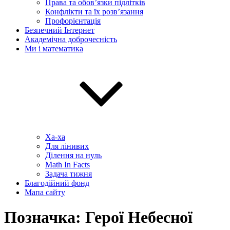
Права та обов’язки підлітків
Конфлікти та їх розв’язання
Профорієнтація
Безпечний Інтернет
Академічна доброчесність
Ми і математика
Ха-ха
Для лінивих
Ділення на нуль
Math In Facts
Задача тижня
Благодійний фонд
Мапа сайту
Позначка:
Герої Небесної