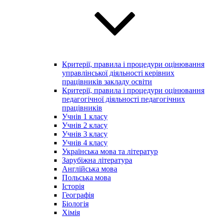
Критерії, правила і процедури оцінювання
управлінської діяльності керівних
працівників закладу освіти
Критерії, правила і процедури оцінювання
педагогічної діяльності педагогічних
працівників
Учнів 1 класу
Учнів 2 класу
Учнів 3 класу
Учнів 4 класу
Українська мова та літератур
Зарубіжна література
Англійська мова
Польська мова
Історія
Географія
Біологія
Хімія