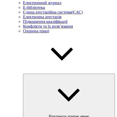
Електронний журнал
E-бібліотека
Єдина атестаційна система(ЄАС)
Електронна атестація
Підвищення кваліфікації
Конфлікти та їх розв’язання
Охорона праці
Розгорнути дочірнє меню