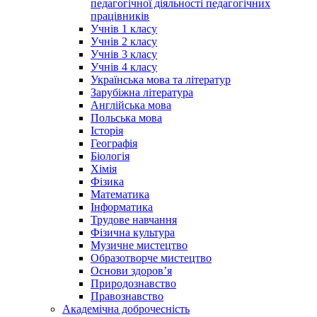
педагогічної діяльності педагогічних
працівників
Учнів 1 класу
Учнів 2 класу
Учнів 3 класу
Учнів 4 класу
Українська мова та літератур
Зарубіжна література
Англійська мова
Польська мова
Історія
Географія
Біологія
Хімія
Фізика
Математика
Інформатика
Трудове навчання
Фізична культура
Музичне мистецтво
Образотворче мистецтво
Основи здоров’я
Природознавство
Правознавство
Академічна доброчесність