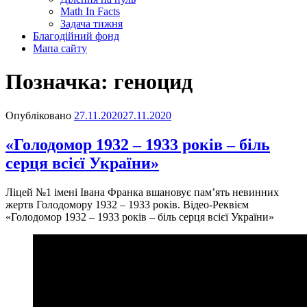
Math In Facts
Задача тижня
Благодійний фонд
Мапа сайту
Позначка:
геноцид
Опубліковано
27.11.2020
27.11.2020
«Голодомор 1932 – 1933 років – біль
серця всієї України»
Ліцей №1 імені Івана Франка вшановує пам’ять невинних
жертв Голодомору 1932 – 1933 років. Відео-Реквієм
«Голодомор 1932 – 1933 років – біль серця всієї України»