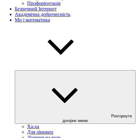
Профорієнтація
Безпечний Інтернет
Академічна доброчесність
Ми і математика
Розгорнути
дочірнє меню
Ха-ха
Для лінивих
Ділення на нуль