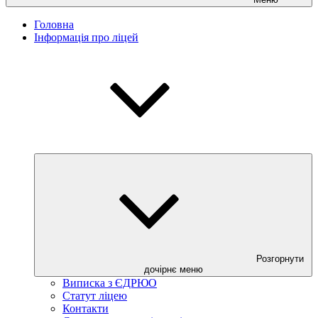
Головна
Інформація про ліцей
Розгорнути
дочірнє меню
Виписка з ЄДРЮО
Статут ліцею
Контакти