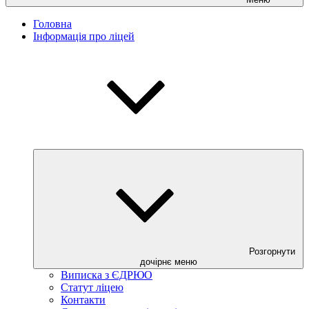
Головна
Інформація про ліцей
Розгорнути
дочірнє меню
Виписка з ЄДРЮО
Статут ліцею
Контакти