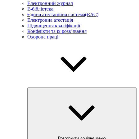
Електронний журнал
E-бібліотека
Єдина атестаційна система(ЄАС)
Електронна атестація
Підвищення кваліфікації
Конфлікти та їх розв’язання
Охорона праці
Розгорнути дочірнє меню