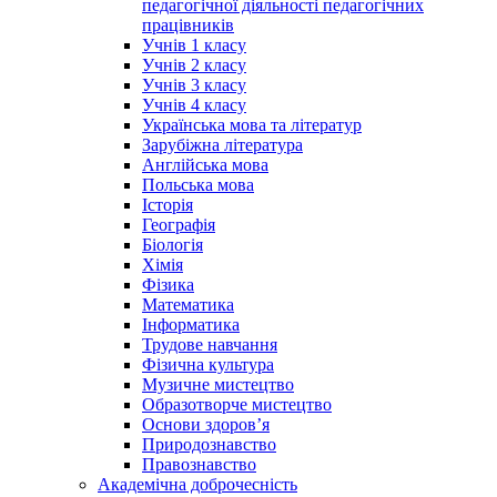
педагогічної діяльності педагогічних
працівників
Учнів 1 класу
Учнів 2 класу
Учнів 3 класу
Учнів 4 класу
Українська мова та літератур
Зарубіжна література
Англійська мова
Польська мова
Історія
Географія
Біологія
Хімія
Фізика
Математика
Інформатика
Трудове навчання
Фізична культура
Музичне мистецтво
Образотворче мистецтво
Основи здоров’я
Природознавство
Правознавство
Академічна доброчесність