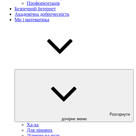
Профорієнтація
Безпечний Інтернет
Академічна доброчесність
Ми і математика
Розгорнути
дочірнє меню
Ха-ха
Для лінивих
Ділення на нуль