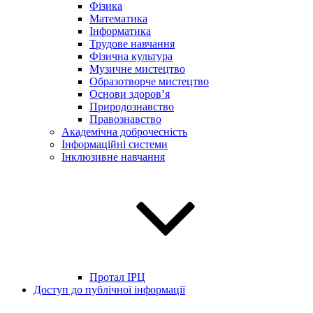
Фізика
Математика
Інформатика
Трудове навчання
Фізична культура
Музичне мистецтво
Образотворче мистецтво
Основи здоров’я
Природознавство
Правознавство
Академічна доброчесність
Інформаційні системи
Інклюзивне навчання
Протал ІРЦ
Доступ до публічної інформації