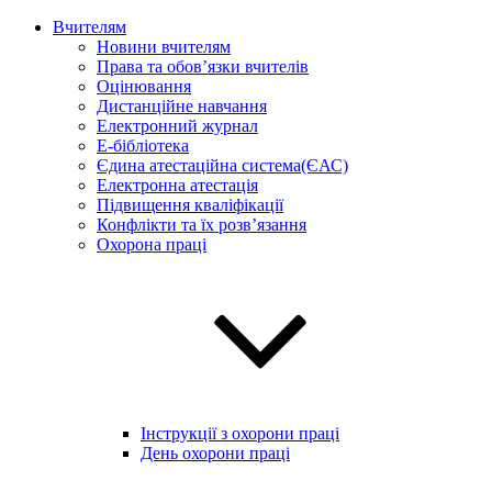
Вчителям
Новини вчителям
Права та обов’язки вчителів
Оцінювання
Дистанційне навчання
Електронний журнал
E-бібліотека
Єдина атестаційна система(ЄАС)
Електронна атестація
Підвищення кваліфікації
Конфлікти та їх розв’язання
Охорона праці
Інструкції з охорони праці
День охорони праці