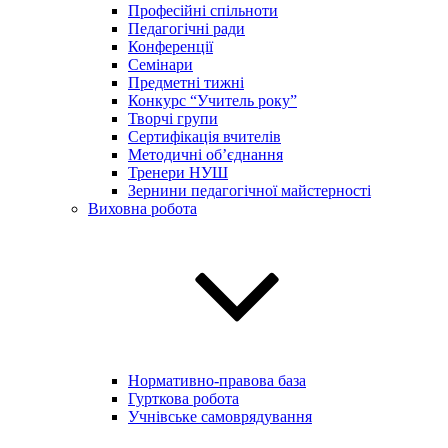
Професійні спільноти
Педагогічні ради
Конференції
Семінари
Предметні тижні
Конкурс “Учитель року”
Творчі групи
Сертифікація вчителів
Методичні об’єднання
Тренери НУШ
Зернини педагогічної майстерності
Виховна робота
Нормативно-правова база
Гурткова робота
Учнівське самоврядування