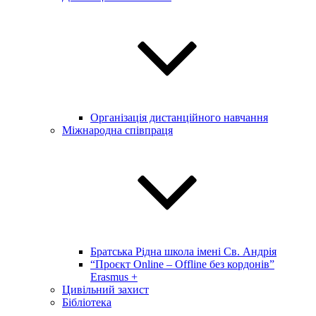
Організація дистанційного навчання
Міжнародна співпраця
Братська Рідна школа імені Св. Андрія
“Проєкт Online – Offline без кордонів”
Erasmus +
Цивільний захист
Бібліотека