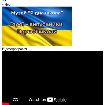
« Чер
Відеопрогравач