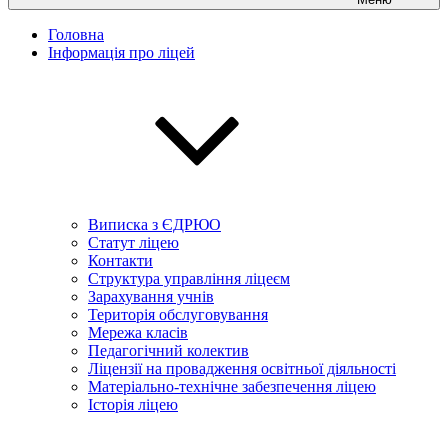
Головна
Інформація про ліцей
Виписка з ЄДРЮО
Статут ліцею
Контакти
Структура управління ліцеєм
Зарахування учнів
Територія обслуговування
Мережа класів
Педагогічний колектив
Ліцензії на провадження освітньої діяльності
Матеріально-технічне забезпечення ліцею
Історія ліцею