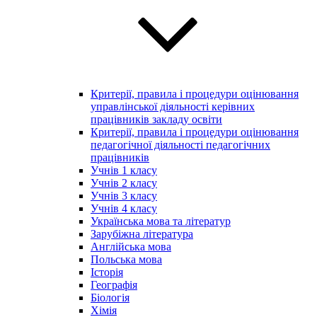
Критерії, правила і процедури оцінювання
управлінської діяльності керівних
працівників закладу освіти
Критерії, правила і процедури оцінювання
педагогічної діяльності педагогічних
працівників
Учнів 1 класу
Учнів 2 класу
Учнів 3 класу
Учнів 4 класу
Українська мова та літератур
Зарубіжна література
Англійська мова
Польська мова
Історія
Географія
Біологія
Хімія