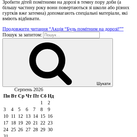
Зробити дітей помітними на дорозі в темну пору доби (а
більшу частину року вони повертаються зі школи або різних
гуртків вже затемна) допомагають спеціальні матеріали, які
вміють відбивати.
Продовжити читання
“Акція “Будь помітним на дорозі!””
Пошук за запитом:
Шукати
Серпень 2026
Пн
Вт
Ср
Чт
Пт
Сб
Нд
1
2
3
4
5
6
7
8
9
10
11
12
13
14
15
16
17
18
19
20
21
22
23
24
25
26
27
28
29
30
31