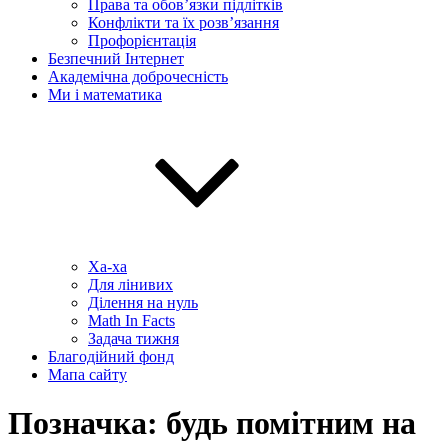
Права та обов’язки підлітків
Конфлікти та їх розв’язання
Профорієнтація
Безпечний Інтернет
Академічна доброчесність
Ми і математика
Ха-ха
Для лінивих
Ділення на нуль
Math In Facts
Задача тижня
Благодійний фонд
Мапа сайту
Позначка:
будь помітним на