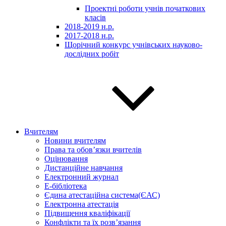
Проектні роботи учнів початкових
класів
2018-2019 н.р.
2017-2018 н.р.
Щорічний конкурс учнівських науково-
дослідних робіт
Вчителям
Новини вчителям
Права та обов’язки вчителів
Оцінювання
Дистанційне навчання
Електронний журнал
E-бібліотека
Єдина атестаційна система(ЄАС)
Електронна атестація
Підвищення кваліфікації
Конфлікти та їх розв’язання