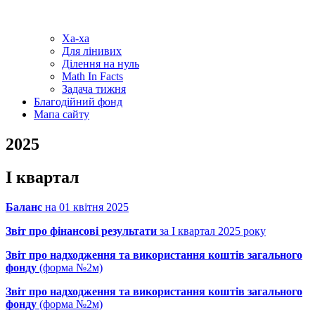
Ха-ха
Для лінивих
Ділення на нуль
Math In Facts
Задача тижня
Благодійний фонд
Мапа сайту
2025
І квартал
Баланс
на 01 квітня 202
5
Звіт про фінансові результати
за І квартал 2025 року
Звіт про надходження та використання коштів загального
фонду
(форма №2м)
Звіт про надходження та використання коштів загального
фонду
(форма №2м)