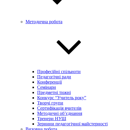
Методична робота
Професійні спільноти
Педагогічні ради
Конференції
Семінари
Предметні тижні
Конкурс “Учитель року”
Творчі групи
Сертифікація вчителів
Методичні об’єднання
Тренери НУШ
Зернини педагогічної майстерності
Виховна робота