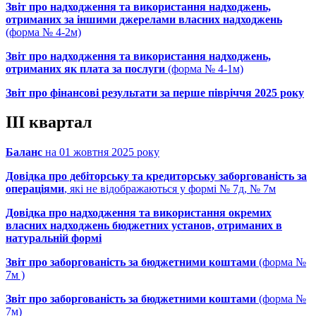
Звіт про надходження та використання надходжень,
отриманих за іншими джерелами власних надходжень
(форма № 4-2м)
Звіт про надходження та використання надходжень,
отриманих як плата за послуги
(форма № 4-1м)
Звіт про фінансові результати за перше півріччя 2025 року
ІІІ квартал
Баланс
на 01 жовтня 2025 року
Довідка про дебіторську та кредиторську заборгованість за
операціями
, які не відображаються у формі № 7д, № 7м
Довідка про надходження та використання окремих
власних надходжень бюджетних установ, отриманих в
натуральній формі
Звіт про заборгованість за бюджетними коштами
(форма №
7м )
Звіт про заборгованість за бюджетними коштами
(форма №
7м)