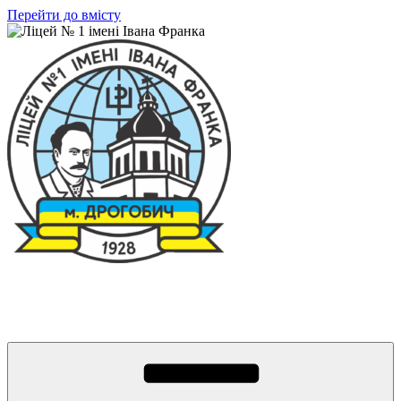
Перейти до вмісту
Ліцей № 1 імені Івана Франка
З життя нашого навчального закладу