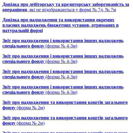
Довідка про дебіторську та кредиторську заборгованість за
операціями
, які не відображаються у формі № 7д, № 7м
Довідка про надходження та використання окремих
власних надходжень бюджетних установ, отриманих в
натуральній формі
Звіт про надходження і використання інших надходжень
спеціального фонду
(форма № 4-3м)
Звіт про надходження і використання інших надходжень
спеціального фонду
(форма № 4-3м)
Звіт про надходження і використання інших надходжень
спеціального фонду
(форма № 4-3м)
Звіт про надходження і використання інших надходжень
спеціального фонду
(форма № 4-3м)
Звіт про надходження та використання коштів загального
фонду
(форма № 2м)
Звіт про надходження та використання коштів загального
фонду
(форма № 2м)