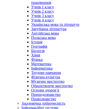
працівників
Учнів 1 класу
Учнів 2 класу
Учнів 3 класу
Учнів 4 класу
Українська мова та літератур
Зарубіжна література
Англійська мова
Польська мова
Історія
Географія
Біологія
Хімія
Фізика
Математика
Інформатика
Трудове навчання
Фізична культура
Музичне мистецтво
Образотворче мистецтво
Основи здоров’я
Природознавство
Правознавство
Академічна доброчесність
Інформаційні системи