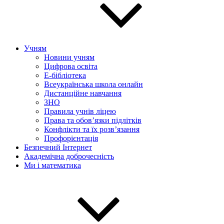
Учням
Новини учням
Цифрова освіта
E-бібліотека
Всеукраїнська школа онлайн
Дистанційне навчання
ЗНО
Правила учнів ліцею
Права та обов’язки підлітків
Конфлікти та їх розв’язання
Профорієнтація
Безпечний Інтернет
Академічна доброчесність
Ми і математика