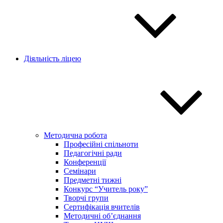
Діяльність ліцею
Методична робота
Професійні спільноти
Педагогічні ради
Конференції
Семінари
Предметні тижні
Конкурс “Учитель року”
Творчі групи
Сертифікація вчителів
Методичні об’єднання