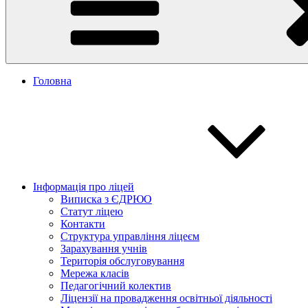
Головна
Інформація про ліцей
Виписка з ЄДРЮО
Статут ліцею
Контакти
Структура управління ліцеєм
Зарахування учнів
Територія обслуговування
Мережа класів
Педагогічний колектив
Ліцензії на провадження освітньої діяльності