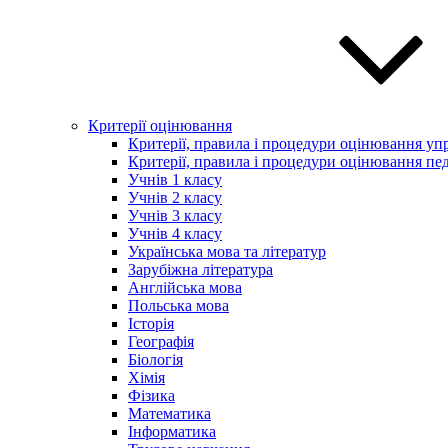
Критерії оцінювання
Критерії, правила і процедури оцінювання упр
Критерії, правила і процедури оцінювання пед
Учнів 1 класу
Учнів 2 класу
Учнів 3 класу
Учнів 4 класу
Українська мова та літератур
Зарубіжна література
Англійська мова
Польська мова
Історія
Географія
Біологія
Хімія
Фізика
Математика
Інформатика