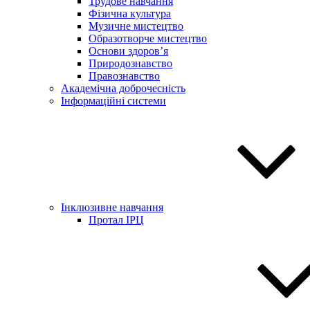
Трудове навчання
Фізична культура
Музичне мистецтво
Образотворче мистецтво
Основи здоров’я
Природознавство
Правознавство
Академічна доброчесність
Інформаційні системи
Інклюзивне навчання
Протал ІРЦ