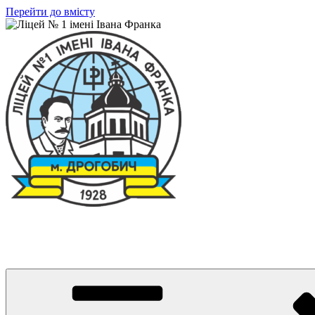
Перейти до вмісту
Ліцей № 1 імені Івана Франка
З життя нашого навчального закладу