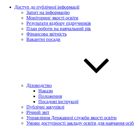
Доступ до публічної інформації
Запит на інформацію
Моніторинг якості освіти
Результати відбору підручників
План роботи на навчальний рік
Фінансова звітність
Вакантні посади
Діловодство
Накази
Положення
Посадові інструкції
Публічні закупівлі
Річний звіт
Управління Державної служби якості освіти
Умови доступності закладу освіти для навчання осі