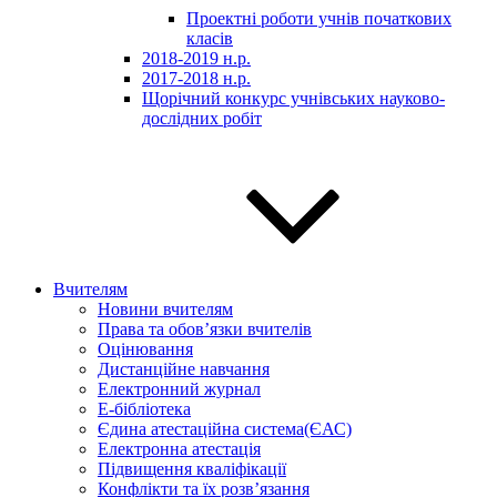
Проектні роботи учнів початкових
класів
2018-2019 н.р.
2017-2018 н.р.
Щорічний конкурс учнівських науково-
дослідних робіт
Вчителям
Новини вчителям
Права та обов’язки вчителів
Оцінювання
Дистанційне навчання
Електронний журнал
E-бібліотека
Єдина атестаційна система(ЄАС)
Електронна атестація
Підвищення кваліфікації
Конфлікти та їх розв’язання