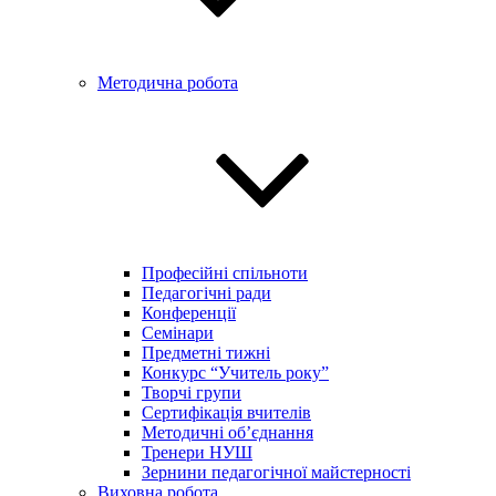
Методична робота
Професійні спільноти
Педагогічні ради
Конференції
Семінари
Предметні тижні
Конкурс “Учитель року”
Творчі групи
Сертифікація вчителів
Методичні об’єднання
Тренери НУШ
Зернини педагогічної майстерності
Виховна робота