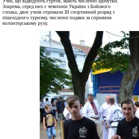
Учні, що відвідують гурток, мають численні здобутки.
Зокрема, серед них є чемпіони України з Бойового
гопака, двоє учнів отримали III спортивний розряд з
пішохідного туризму, численні подяки за сприяння
волонтерському руху.