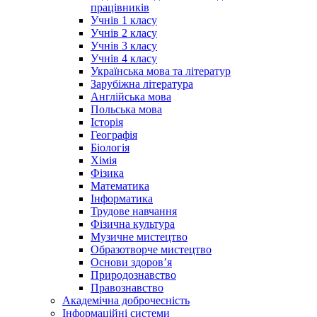
працівників
Учнів 1 класу
Учнів 2 класу
Учнів 3 класу
Учнів 4 класу
Українська мова та літератур
Зарубіжна література
Англійська мова
Польська мова
Історія
Географія
Біологія
Хімія
Фізика
Математика
Інформатика
Трудове навчання
Фізична культура
Музичне мистецтво
Образотворче мистецтво
Основи здоров’я
Природознавство
Правознавство
Академічна доброчесність
Інформаційні системи