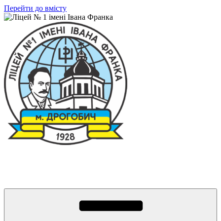
Перейти до вмісту
Ліцей № 1 імені Івана Франка
З життя нашого навчального закладу