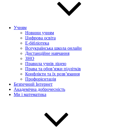
Учням
Новини учням
Цифрова освіта
E-бібліотека
Всеукраїнська школа онлайн
Дистанційне навчання
ЗНО
Правила учнів ліцею
Права та обов’язки підлітків
Конфлікти та їх розв’язання
Профорієнтація
Безпечний Інтернет
Академічна доброчесність
Ми і математика