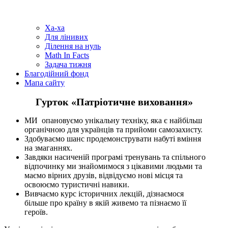
Ха-ха
Для лінивих
Ділення на нуль
Math In Facts
Задача тижня
Благодійний фонд
Мапа сайту
Гурток «Патріотичне виховання»
МИ опановуємо унікальну техніку, яка є найбільш
органічною для українців та прийоми самозахисту.
Здобуваємо шанс продемонструвати набуті вміння
на змаганнях.
Завдяки насиченій програмі тренувань та спільного
відпочинку ми знайомимося з цікавими людьми та
маємо вірних друзів, відвідуємо нові місця та
освоюємо туристичні навики.
Вивчаємо курс історичних лекцій, дізнаємося
більше про країну в якій живемо та пізнаємо її
героїв.