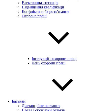
Електронна атестація
Підвищення кваліфікації
Конфлікти та їх розв’язання
Охорона праці
Інструкції з охорони праці
День охорони праці
Батькам
Дистанційне навчання
Права і обов’язки батьків