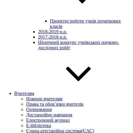
Проектні роботи учнів початкових
класів
2018-2019 н.р.
2017-2018 н.р.
Щорічний конкурс учнівських науково-
дослідних робіт
Вчителям
Новини вчителям
Права та обов’язки вчителів
Оцінювання
Дистанційне навчання
Електронний журнал
E-бібліотека
Єдина атестаційна система(ЄАС)