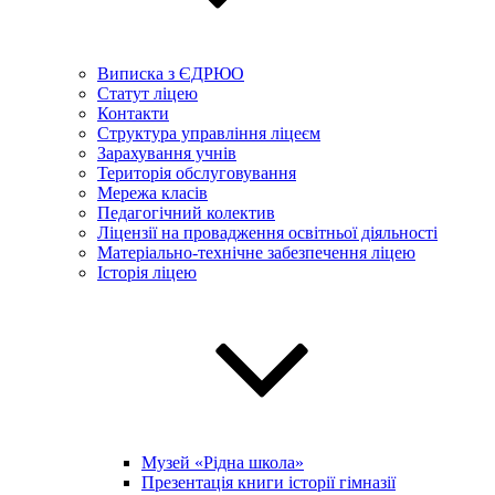
Виписка з ЄДРЮО
Статут ліцею
Контакти
Структура управління ліцеєм
Зарахування учнів
Територія обслуговування
Мережа класів
Педагогічний колектив
Ліцензії на провадження освітньої діяльності
Матеріально-технічне забезпечення ліцею
Історія ліцею
Музей «Рідна школа»
Презентація книги історії гімназії