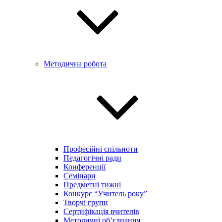
Методична робота
Професійні спільноти
Педагогічні ради
Конференції
Семінари
Предметні тижні
Конкурс “Учитель року”
Творчі групи
Сертифікація вчителів
Методичні об’єднання