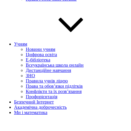
Учням
Новини учням
Цифрова освіта
E-бібліотека
Всеукраїнська школа онлайн
Дистанційне навчання
ЗНО
Правила учнів ліцею
Права та обов’язки підлітків
Конфлікти та їх розв’язання
Профорієнтація
Безпечний Інтернет
Академічна доброчесність
Ми і математика