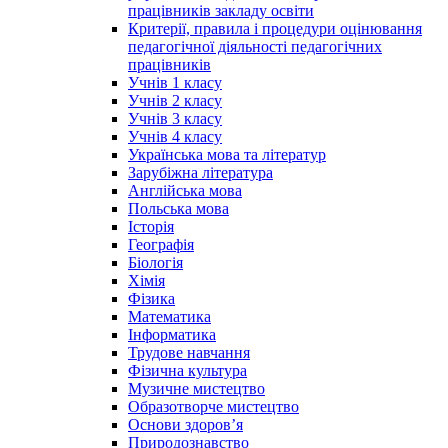
працівників закладу освіти
Критерії, правила і процедури оцінювання
педагогічної діяльності педагогічних
працівників
Учнів 1 класу
Учнів 2 класу
Учнів 3 класу
Учнів 4 класу
Українська мова та літератур
Зарубіжна література
Англійська мова
Польська мова
Історія
Географія
Біологія
Хімія
Фізика
Математика
Інформатика
Трудове навчання
Фізична культура
Музичне мистецтво
Образотворче мистецтво
Основи здоров’я
Природознавство