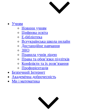
Учням
Новини учням
Цифрова освіта
E-бібліотека
Всеукраїнська школа онлайн
Дистанційне навчання
ЗНО
Правила учнів ліцею
Права та обов’язки підлітків
Конфлікти та їх розв’язання
Профорієнтація
Безпечний Інтернет
Академічна доброчесність
Ми і математика