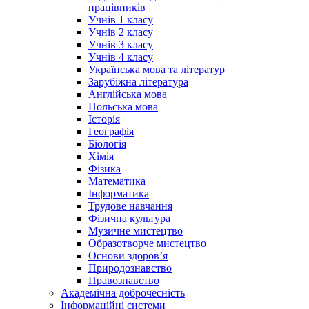
працівників
Учнів 1 класу
Учнів 2 класу
Учнів 3 класу
Учнів 4 класу
Українська мова та літератур
Зарубіжна література
Англійська мова
Польська мова
Історія
Географія
Біологія
Хімія
Фізика
Математика
Інформатика
Трудове навчання
Фізична культура
Музичне мистецтво
Образотворче мистецтво
Основи здоров’я
Природознавство
Правознавство
Академічна доброчесність
Інформаційні системи