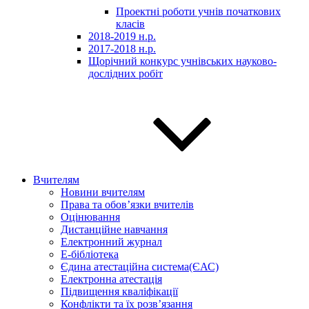
Проектні роботи учнів початкових
класів
2018-2019 н.р.
2017-2018 н.р.
Щорічний конкурс учнівських науково-
дослідних робіт
Вчителям
Новини вчителям
Права та обов’язки вчителів
Оцінювання
Дистанційне навчання
Електронний журнал
E-бібліотека
Єдина атестаційна система(ЄАС)
Електронна атестація
Підвищення кваліфікації
Конфлікти та їх розв’язання