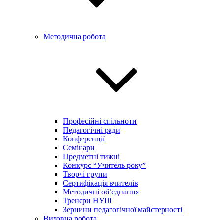
Методична робота
Професійні спільноти
Педагогічні ради
Конференції
Семінари
Предметні тижні
Конкурс “Учитель року”
Творчі групи
Сертифікація вчителів
Методичні об’єднання
Тренери НУШ
Зернини педагогічної майстерності
Виховна робота