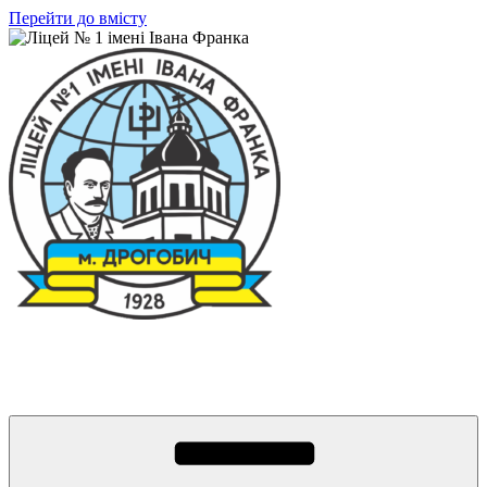
Перейти до вмісту
Ліцей № 1 імені Івана Франка
З життя нашого навчального закладу