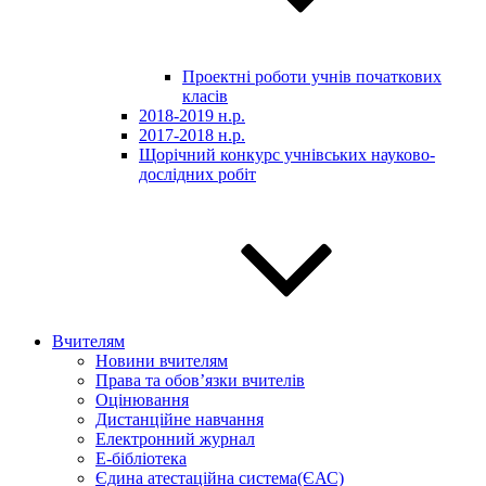
Проектні роботи учнів початкових
класів
2018-2019 н.р.
2017-2018 н.р.
Щорічний конкурс учнівських науково-
дослідних робіт
Вчителям
Новини вчителям
Права та обов’язки вчителів
Оцінювання
Дистанційне навчання
Електронний журнал
E-бібліотека
Єдина атестаційна система(ЄАС)