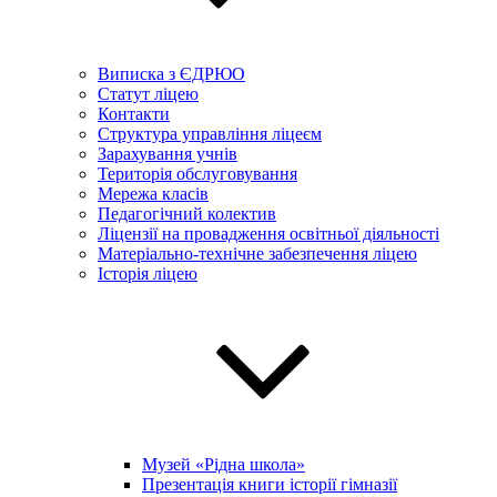
Виписка з ЄДРЮО
Статут ліцею
Контакти
Структура управління ліцеєм
Зарахування учнів
Територія обслуговування
Мережа класів
Педагогічний колектив
Ліцензії на провадження освітньої діяльності
Матеріально-технічне забезпечення ліцею
Історія ліцею
Музей «Рідна школа»
Презентація книги історії гімназії