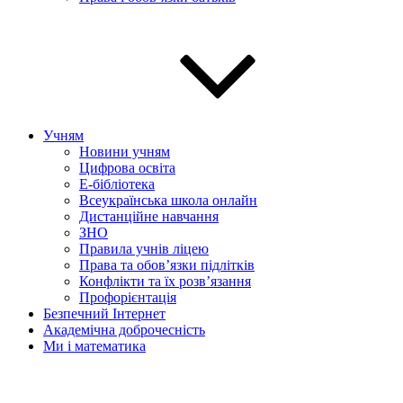
Учням
Новини учням
Цифрова освіта
E-бібліотека
Всеукраїнська школа онлайн
Дистанційне навчання
ЗНО
Правила учнів ліцею
Права та обов’язки підлітків
Конфлікти та їх розв’язання
Профорієнтація
Безпечний Інтернет
Академічна доброчесність
Ми і математика