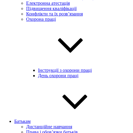
Електронна атестація
Підвищення кваліфікації
Конфлікти та їх розв’язання
Охорона праці
Інструкції з охорони праці
День охорони праці
Батькам
Дистанційне навчання
Права і обов’язки батьків