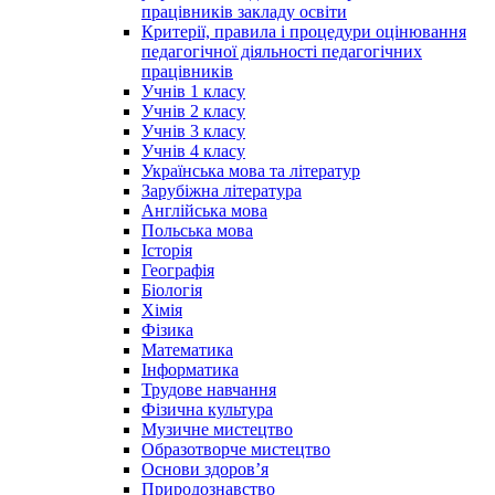
працівників закладу освіти
Критерії, правила і процедури оцінювання
педагогічної діяльності педагогічних
працівників
Учнів 1 класу
Учнів 2 класу
Учнів 3 класу
Учнів 4 класу
Українська мова та літератур
Зарубіжна література
Англійська мова
Польська мова
Історія
Географія
Біологія
Хімія
Фізика
Математика
Інформатика
Трудове навчання
Фізична культура
Музичне мистецтво
Образотворче мистецтво
Основи здоров’я
Природознавство