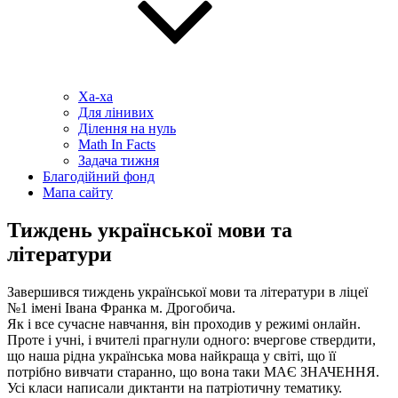
Ха-ха
Для лінивих
Ділення на нуль
Math In Facts
Задача тижня
Благодійний фонд
Мапа сайту
Тиждень української мови та
літератури
Завершився тиждень української мови та літератури в ліцеї
№1 імені Івана Франка м. Дрогобича.
Як і все сучасне навчання, він проходив у режимі онлайн.
Проте і учні, і вчителі прагнули одного: вчергове ствердити,
що наша рідна українська мова найкраща у світі, що її
потрібно вивчати старанно, що вона таки МАЄ ЗНАЧЕННЯ.
Усі класи написали диктанти на патріотичну тематику.