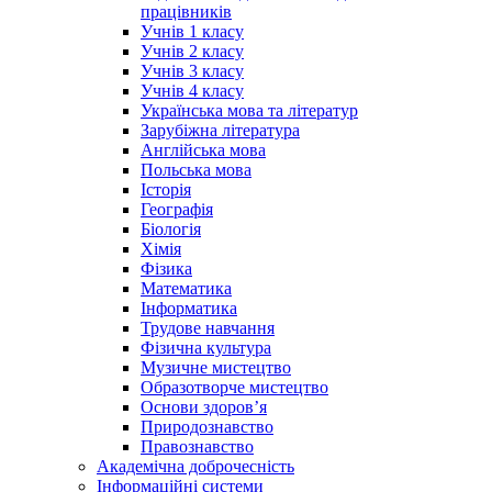
працівників
Учнів 1 класу
Учнів 2 класу
Учнів 3 класу
Учнів 4 класу
Українська мова та літератур
Зарубіжна література
Англійська мова
Польська мова
Історія
Географія
Біологія
Хімія
Фізика
Математика
Інформатика
Трудове навчання
Фізична культура
Музичне мистецтво
Образотворче мистецтво
Основи здоров’я
Природознавство
Правознавство
Академічна доброчесність
Інформаційні системи