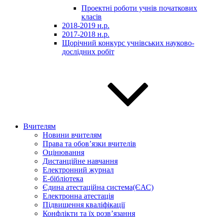
Проектні роботи учнів початкових
класів
2018-2019 н.р.
2017-2018 н.р.
Щорічний конкурс учнівських науково-
дослідних робіт
Вчителям
Новини вчителям
Права та обов’язки вчителів
Оцінювання
Дистанційне навчання
Електронний журнал
E-бібліотека
Єдина атестаційна система(ЄАС)
Електронна атестація
Підвищення кваліфікації
Конфлікти та їх розв’язання