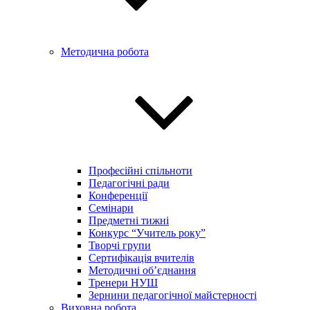
Методична робота
Професійні спільноти
Педагогічні ради
Конференції
Семінари
Предметні тижні
Конкурс “Учитель року”
Творчі групи
Сертифікація вчителів
Методичні об’єднання
Тренери НУШ
Зернини педагогічної майстерності
Виховна робота