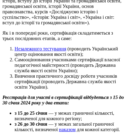
історії, вступу до історії України та громадянської освіти,
громадянської освіти, історії України, основ
правознавства, курсів «Досліджуємо історію і
суспільство», «Історія: Україна і світ», «Україна і світ:
вступ до історії та громадянської освіти»).
Як і в попередні роки, сертифікація складатиметься з
трьох послідовних етапів, а саме:
Незалежного тестування
(проводить Український
центр оцінювання якості освіти);
Самооцінювання учасниками сертифікації власної
педагогічної майстерності (проводить Державна
служба якості освіти України);
Вивчення практичного досвіду роботи учасників
сертифікації (проводить Державна служба якості
освіти України).
Реєстрація для участі в сертифікації відбудеться з 15 до
30 січня 2024 року у два етапи:
з 15 до 25 січня
— у межах граничної кількості,
визначеної для кожного регіону;
з 26 до 30 січня
— у межах загальної граничної
кількості, визначеної
наказом
для кожної категорії.