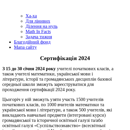
Ха-ха
Для лінивих
Ділення на нуль
Math In Facts
Задача тижня
Благодійний фонд
Мапа сайту
Сертифікація 2024
З 15 до 30 січня 2024 року
учителі початкових класів, а
також учителі математики, української мови і
літератури, історії та громадянських дисциплін базової
середньої школи зможуть зареєструватися для
проходження сертифікації 2024 року.
Цьогоріч у ній зможуть узяти участь 1500 учителів
початкових класів, по 1000 вчителів математики та
української мови і літератури, а також 500 учителів, які
викладають навчальні предмети (інтегровані курси)
громадянської та історичної освітньої галузі та/або
освітньої галузі «Суспільствознавство» (всесвітньої