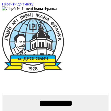
Перейти до вмісту
Ліцей № 1 імені Івана Франка
З життя нашого навчального закладу