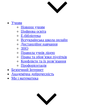
Учням
Новини учням
Цифрова освіта
E-бібліотека
Всеукраїнська школа онлайн
Дистанційне навчання
ЗНО
Правила учнів ліцею
Права та обов’язки підлітків
Конфлікти та їх розв’язання
Профорієнтація
Безпечний Інтернет
Академічна доброчесність
Ми і математика