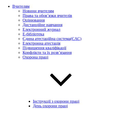
Вчителям
Новини вчителям
Права та обов’язки вчителів
Оцінювання
Дистанційне навчання
Електронний журнал
E-бібліотека
Єдина атестаційна система(ЄАС)
Електронна атестація
Підвищення кваліфікації
Конфлікти та їх розв’язання
Охорона праці
Інструкції з охорони праці
День охорони праці