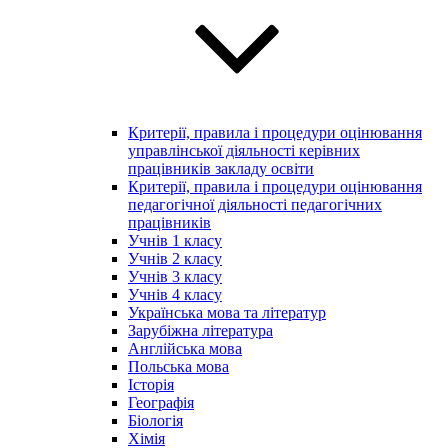
Критерії, правила і процедури оцінювання
управлінської діяльності керівних
працівників закладу освіти
Критерії, правила і процедури оцінювання
педагогічної діяльності педагогічних
працівників
Учнів 1 класу
Учнів 2 класу
Учнів 3 класу
Учнів 4 класу
Українська мова та літератур
Зарубіжна література
Англійська мова
Польська мова
Історія
Географія
Біологія
Хімія