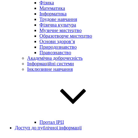
Фізика
Математика
Інформатика
Трудове навчання
Фізична культура
Музичне мистецтво
Образотворче мистецтво
Основи здоров’я
Природознавство
Правознавство
Академічна доброчесність
Інформаційні системи
Інклюзивне навчання
Протал ІРЦ
Доступ до публічної інформації