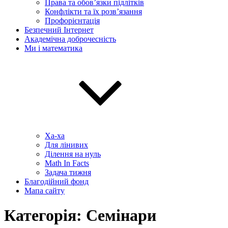
Права та обов’язки підлітків
Конфлікти та їх розв’язання
Профорієнтація
Безпечний Інтернет
Академічна доброчесність
Ми і математика
Ха-ха
Для лінивих
Ділення на нуль
Math In Facts
Задача тижня
Благодійний фонд
Мапа сайту
Категорія:
Семінари