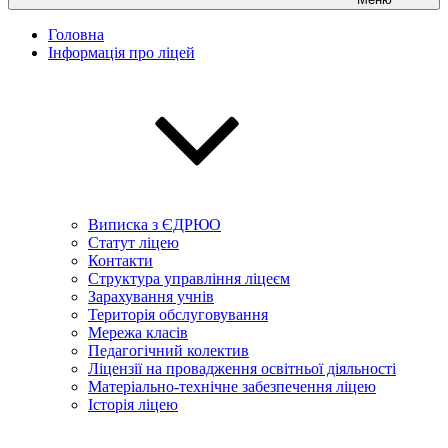
Головна
Інформація про ліцей
Виписка з ЄДРЮО
Статут ліцею
Контакти
Структура управління ліцеєм
Зарахування учнів
Територія обслуговування
Мережа класів
Педагогічний колектив
Ліцензії на провадження освітньої діяльності
Матеріально-технічне забезпечення ліцею
Історія ліцею