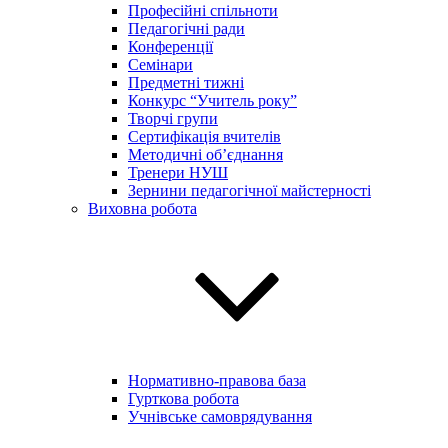
Професійні спільноти
Педагогічні ради
Конференції
Семінари
Предметні тижні
Конкурс “Учитель року”
Творчі групи
Сертифікація вчителів
Методичні об’єднання
Тренери НУШ
Зернини педагогічної майстерності
Виховна робота
Нормативно-правова база
Гурткова робота
Учнівське самоврядування