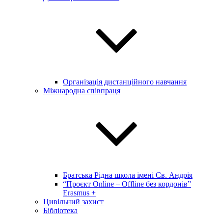
Організація дистанційного навчання
Міжнародна співпраця
Братська Рідна школа імені Св. Андрія
“Проєкт Online – Offline без кордонів”
Erasmus +
Цивільний захист
Бібліотека