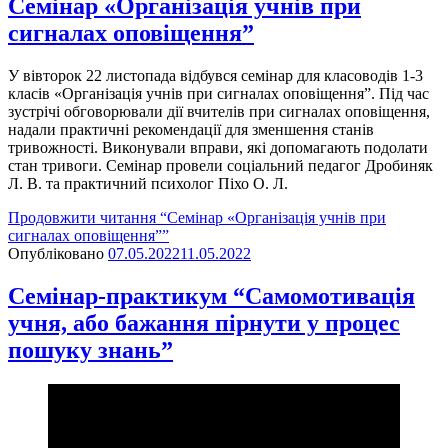
Семінар «Організація учнів при
сигналах оповіщення”
У вівторок 22 листопада відбувся семінар для класоводів 1-3
класів «Організація учнів при сигналах оповіщення”. Під час
зустрічі обговорювали дії вчителів при сигналах оповіщення,
надали практичні рекомендації для зменшення станів
тривожності. Виконували вправи, які допомагають подолати
стан тривоги. Семінар провели соціальний педагог Дробиняк
Л. В. та практичний психолог Піхо О. Л.
Продовжити читання
“Семінар «Організація учнів при
сигналах оповіщення””
Опубліковано
07.05.2022
11.05.2022
Cемінар-практикум “Самомотивація
учня, або бажання пірнути у процес
пошуку знань”