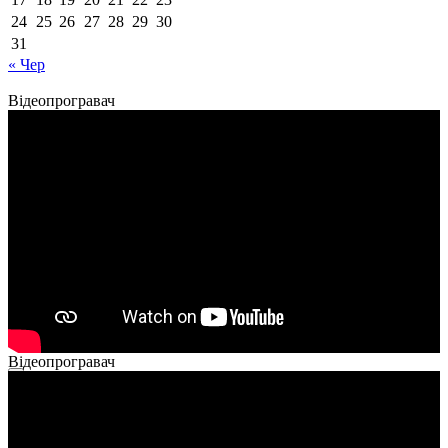
24
25
26
27
28
29
30
31
« Чер
Відеопрогравач
Відеопрогравач
00:00
00:00
02:40