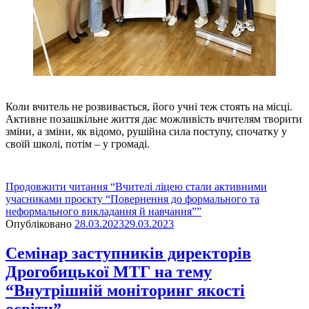
Коли вчитель не розвивається, його учні теж стоять на місці.
Активне позашкільне життя дає можливість вчителям творити
зміни, а зміни, як відомо, рушійна сила поступу, спочатку у
своїй школі, потім – у громаді.
Продовжити читання
“Вчителі ліцею стали активними
учасниками проєкту “Повернення до формального та
неформального викладання й навчання””
Опубліковано
28.03.2023
29.03.2023
Семінар заступників директорів
Дрогобицької МТГ на тему
“Внутрішній моніторинг якості
освіти”