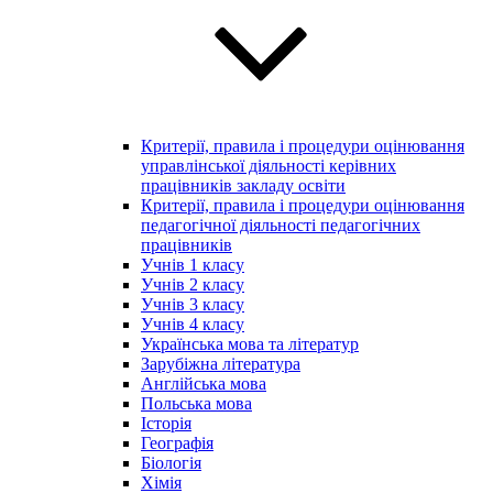
Критерії, правила і процедури оцінювання
управлінської діяльності керівних
працівників закладу освіти
Критерії, правила і процедури оцінювання
педагогічної діяльності педагогічних
працівників
Учнів 1 класу
Учнів 2 класу
Учнів 3 класу
Учнів 4 класу
Українська мова та літератур
Зарубіжна література
Англійська мова
Польська мова
Історія
Географія
Біологія
Хімія