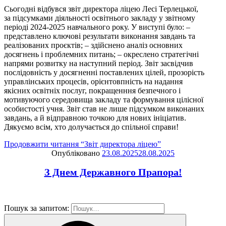
Сьогодні відбувся звіт директора ліцею Лесі Терлецької,
за підсумками діяльності освітнього закладу у звітному
періоді 2024-2025 навчального року. У виступі було: –
представлено ключові результати виконання завдань та
реалізованих проєктів; – здійснено аналіз основних
досягнень і проблемних питань; – окреслено стратегічні
напрями розвитку на наступний період. Звіт засвідчив
послідовність у досягненні поставлених цілей, прозорість
управлінських процесів, орієнтовпність на надання
якісних освітніх послуг, покращенння безпечного і
мотивуючого середовища закладу та формування цілісної
особистості учня. Звіт став не лише підсумком виконаних
завдань, а й відправною точкою для нових ініціатив.
Дякуємо всім, хто долучається до спільної справи!
Продовжити читання
“Звіт директора ліцею”
Опубліковано
23.08.2025
28.08.2025
З Днем Державного Прапора!
Пошук за запитом: