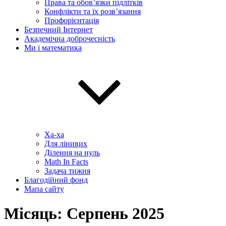
Права та обов’язки підлітків
Конфлікти та їх розв’язання
Профорієнтація
Безпечний Інтернет
Академічна доброчесність
Ми і математика
Ха-ха
Для лінивих
Ділення на нуль
Math In Facts
Задача тижня
Благодійний фонд
Мапа сайту
Місяць:
Серпень 2025