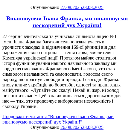
Опубліковано
27.08.2025
28.08.2025
Вшановуючи Івана Франка, ми вшановуємо
нескорений дух України!
27 серпня вчительська та учнівська спільнота ліцею №1
імені Івана Франка багаточисельно взяла участь в
урочистих заходах із відзначення 169-ої річниці від дня
народження свого патрона — генія слова, мислителя і
Каменяра української нації. Протягом майже столітньої
історії функціонування нашого навчального закладу ми
гордо несемо звання Франкового імені – того, хто став
символом незламності та самопосвяти, голосом свого
народу, що прагнув свободи й правди. І сьогодні Франко
знову кличе українців до боротьби, єдності та праці задля
майбутнього: «Лупайте сю скалу! Нехай ні жар, ні холод
не спинить вас!» Цей заклик лишається дороговказом для
нас — тих, хто продовжує виборювати незалежність і
свободу України.
Продовжити читання
“Вшановуючи Івана Франка, ми
вшановуємо нескорений дух України!”
Опубліковано
26.08.2025
28.08.2025