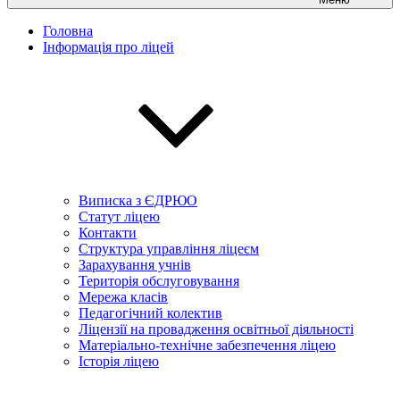
Головна
Інформація про ліцей
Виписка з ЄДРЮО
Статут ліцею
Контакти
Структура управління ліцеєм
Зарахування учнів
Територія обслуговування
Мережа класів
Педагогічний колектив
Ліцензії на провадження освітньої діяльності
Матеріально-технічне забезпечення ліцею
Історія ліцею