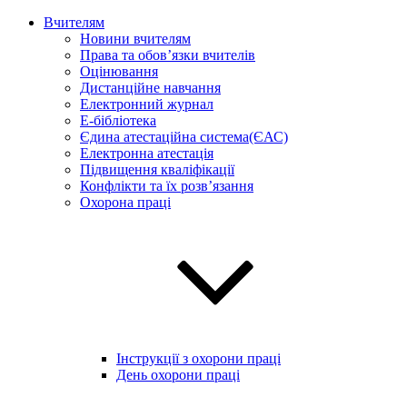
Вчителям
Новини вчителям
Права та обов’язки вчителів
Оцінювання
Дистанційне навчання
Електронний журнал
E-бібліотека
Єдина атестаційна система(ЄАС)
Електронна атестація
Підвищення кваліфікації
Конфлікти та їх розв’язання
Охорона праці
Інструкції з охорони праці
День охорони праці