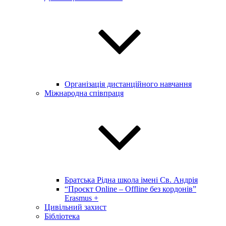
Організація дистанційного навчання
Міжнародна співпраця
Братська Рідна школа імені Св. Андрія
“Проєкт Online – Offline без кордонів”
Erasmus +
Цивільний захист
Бібліотека