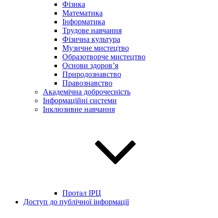
Фізика
Математика
Інформатика
Трудове навчання
Фізична культура
Музичне мистецтво
Образотворче мистецтво
Основи здоров’я
Природознавство
Правознавство
Академічна доброчесність
Інформаційні системи
Інклюзивне навчання
Протал ІРЦ
Доступ до публічної інформації