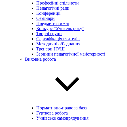
Професійні спільноти
Педагогічні ради
Конференції
Семінари
Предметні тижні
Конкурс “Учитель року”
Творчі групи
Сертифікація вчителів
Методичні об’єднання
Тренери НУШ
Зернини педагогічної майстерності
Виховна робота
Нормативно-правова база
Гурткова робота
Учнівське самоврядування