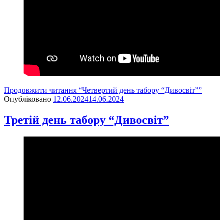
Продовжити читання
“Четвертий день табору “Дивосвіт””
Опубліковано
12.06.2024
14.06.2024
Третій день табору “Дивосвіт”