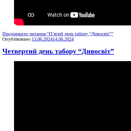
Продовжити читання
“П’ятий день табору “Дивосвіт””
Опубліковано
13.06.2024
14.06.2024
Четвертий день табору “Дивосвіт”