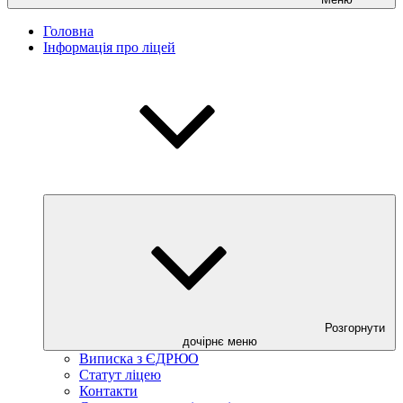
Головна
Інформація про ліцей
Розгорнути
дочірнє меню
Виписка з ЄДРЮО
Статут ліцею
Контакти