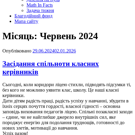
Math In Facts
Задача тижня
Благодійний фонд
Мапа сайту
Місяць:
Червень 2024
Опубліковано
29.06.2024
02.01.2026
Засідання спільноти класних
керівників
Сьогодні, коли коридори ліцею стихли, підводять підсумки ті,
без кого не можливо уявити клас, школу. Це наші класні
керівники.
Дати дітям радість праці, радість успіху у навчанні, збудити в
їхніх серцях почуття гордості, власної гідності – основна
заповідь виховання педагогів ліцею. Спільні позакласні заходи
– єдине, чи не найглибше джерело внутрішніх сил, яке
породжує енергію для подолання труднощів, готовності до
нових злетів, мотивації до навчання.
Успіх разом!