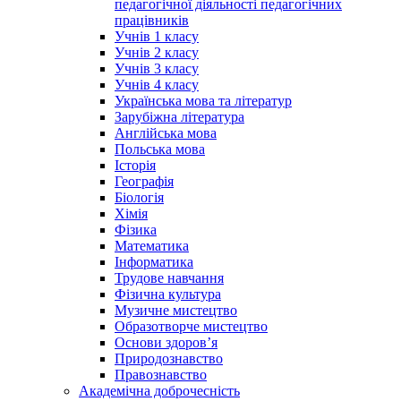
педагогічної діяльності педагогічних
працівників
Учнів 1 класу
Учнів 2 класу
Учнів 3 класу
Учнів 4 класу
Українська мова та літератур
Зарубіжна література
Англійська мова
Польська мова
Історія
Географія
Біологія
Хімія
Фізика
Математика
Інформатика
Трудове навчання
Фізична культура
Музичне мистецтво
Образотворче мистецтво
Основи здоров’я
Природознавство
Правознавство
Академічна доброчесність