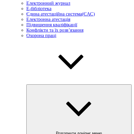
Електронний журнал
E-бібліотека
Єдина атестаційна система(ЄАС)
Електронна атестація
Підвищення кваліфікації
Конфлікти та їх розв’язання
Охорона праці
Розгорнути дочірнє меню