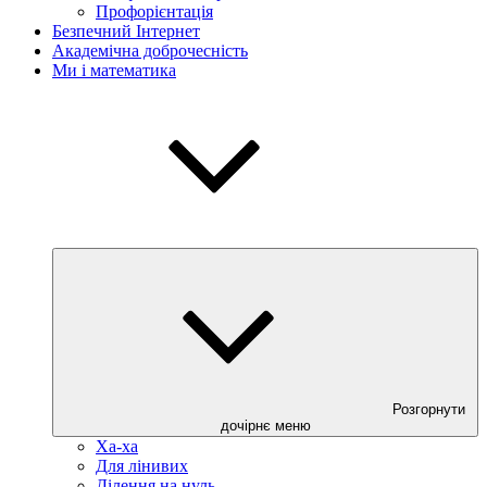
Профорієнтація
Безпечний Інтернет
Академічна доброчесність
Ми і математика
Розгорнути
дочірнє меню
Ха-ха
Для лінивих
Ділення на нуль