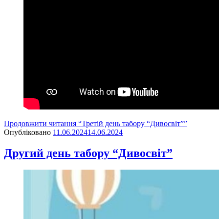
Продовжити читання
“Третій день табору “Дивосвіт””
Опубліковано
11.06.2024
14.06.2024
Другий день табору “Дивосвіт”