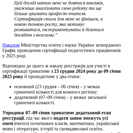
Цей досвід навчив мене не боятися викликів,
уважніше аналізувати свою роботу та ще
більше цінувати професію вчителя.
Сертифікація стала для мене не фінішем, а
новою точкою росту, яка мотивує
розвиватися, експериментувати й ділитися
досвідом з колегами.”
Наказом
Міністерства освіти і науки України затверджено
Графік проведення сертифікації педагогічних працівників
у 2025 році.
Відповідно до цього ж наказу реєстрація для участі в
сертифікації триватиме
з 23 грудня 2024 року до 09 січня
2025 року
й проходитиме у два етапи:
основний (23 грудня – 06 січня) – у межах
граничної кількості для кожного регіону;
додатковий (07–09 січня) – у межах загальної
граничної кількості.
Упродовж 07–09
січня триватиме додатковий етап
реєстрації
, під час якого
подати заяви зможуть усі
охочі
вчителі початкових класів, математики, української
мови і літератури, історії та громадянської освіти,