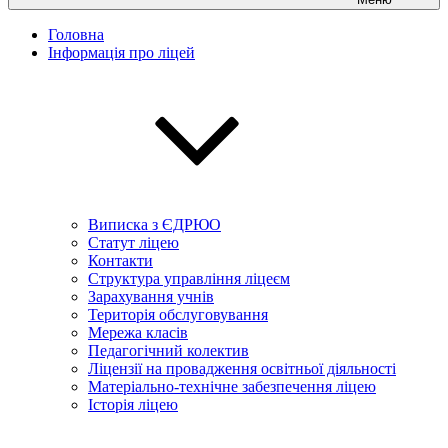
Головна
Інформація про ліцей
Виписка з ЄДРЮО
Статут ліцею
Контакти
Структура управління ліцеєм
Зарахування учнів
Територія обслуговування
Мережа класів
Педагогічний колектив
Ліцензії на провадження освітньої діяльності
Матеріально-технічне забезпечення ліцею
Історія ліцею