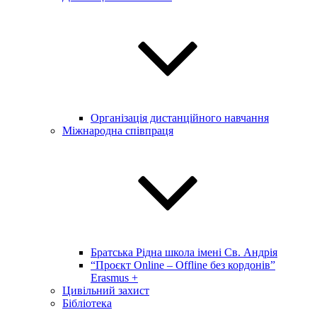
Організація дистанційного навчання
Міжнародна співпраця
Братська Рідна школа імені Св. Андрія
“Проєкт Online – Offline без кордонів”
Erasmus +
Цивільний захист
Бібліотека