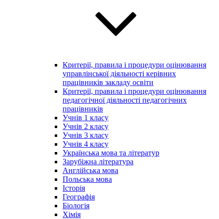
Критерії, правила і процедури оцінювання
управлінської діяльності керівних
працівників закладу освіти
Критерії, правила і процедури оцінювання
педагогічної діяльності педагогічних
працівників
Учнів 1 класу
Учнів 2 класу
Учнів 3 класу
Учнів 4 класу
Українська мова та літератур
Зарубіжна література
Англійська мова
Польська мова
Історія
Географія
Біологія
Хімія