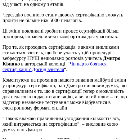
від участі на одному з етапів.
Через дію воєнного стану щороку сертифікацію зможуть
пройти не більше ніж 5000 педагогів.
Ці зміни покликані зробити процес сертифікації більш
прозорим, справедливим і комфортним для учасників.
Про те, як проходить сертифікація, з якими викликами
стикається вчитель, що бере участь у цій процедурі,
вебресурсу НУШ нещодавно розповів учитель
Дмитро
Кіяшко
в авторській колонці “
Чи варто боятися
сертифікації? Досвід вчителя
“.
Коментуючи на прохання нашого видання майбутні зміни
у процедурі сертифікації, пан Дмитро висловив думку, що
справедливим є те, що в сертифікації тепер є можливість
для педагогів подавати апеляцію, а великий плюс – те, що
відтепер незалежне тестування може відбуватися в
електронному форматі онлайн.
“Також вважаю правильним узгодження кількості часу,
який витрачається на сертифікацію”, – висловив свою
думку пан Дмитро.