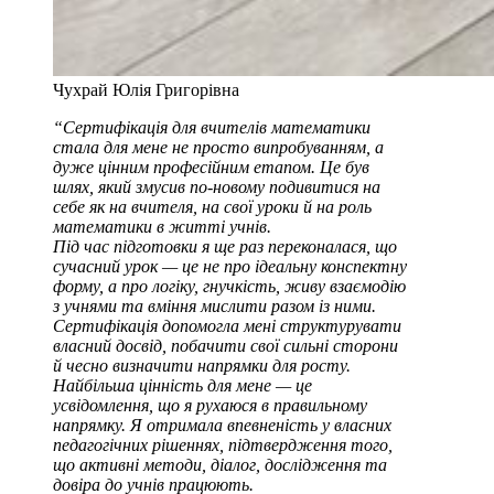
Чухрай Юлія Григорівна
“Сертифікація для вчителів математики
стала для мене не просто випробуванням, а
дуже цінним професійним етапом. Це був
шлях, який змусив по-новому подивитися на
себе як на вчителя, на свої уроки й на роль
математики в житті учнів.
Під час підготовки я ще раз переконалася, що
сучасний урок — це не про ідеальну конспектну
форму, а про логіку, гнучкість, живу взаємодію
з учнями та вміння мислити разом із ними.
Сертифікація допомогла мені структурувати
власний досвід, побачити свої сильні сторони
й чесно визначити напрямки для росту.
Найбільша цінність для мене — це
усвідомлення, що я рухаюся в правильному
напрямку. Я отримала впевненість у власних
педагогічних рішеннях, підтвердження того,
що активні методи, діалог, дослідження та
довіра до учнів працюють.