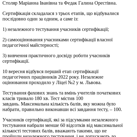
Столяр Маріанна Іванівна та Федак Галина Орестівна.
Сертифікація складалася з трьох етапів, що відбувалися
послідовно один за одним, а саме із:
1) незалежного тестування учасників сертифікації;
2) самооцінювання учасниками сертифікації власної
педагогічної майстерності;
3) вивчення практичного досвіду роботи учасників
сертифікації.
10 вересня відбувся перший етап сертифікації
педагогічних працівників 2022 року. Незалежне
оцінювання проходило у Ліцеї №2 у м. Львова.
Тестування фахових знань та вмінь учителів початкових
класів тривало 180 хв. Тест містив 100
завдань. Максимальна кількість балів, яку можна було
набрати, правильно виконавши всі завдання тесту, – 100.
Учасників сертифікації, які за підсумками незалежного
тестування набрали менше 60 відсотків від максимальної
кількості тестових балів, вважають такими, що не
пройшли незалежного тестування, і не допускають до