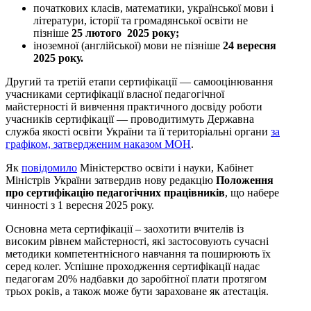
початкових класів, математики, української мови і
літератури, історії та громадянської освіти не
пізніше
25 лютого 2025 року;
іноземної (англійської) мови не пізніше
24 вересня
2025 року.
Другий та третій етапи сертифікації — самооцінювання
учасниками сертифікації власної педагогічної
майстерності й вивчення практичного досвіду роботи
учасників сертифікації — проводитимуть Державна
служба якості освіти України та її територіальні органи
за
графіком, затвердженим наказом МОН
.
Як
повідомило
Міністерство освіти і науки, Кабінет
Міністрів України затвердив нову редакцію
Положення
про сертифікацію педагогічних працівників
, що набере
чинності з 1 вересня 2025 року.
Основна мета сертифікації – заохотити вчителів із
високим рівнем майстерності, які застосовують сучасні
методики компетентнісного навчання та поширюють їх
серед колег. Успішне проходження сертифікації надає
педагогам 20% надбавки до заробітної плати протягом
трьох років, а також може бути зараховане як атестація.