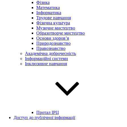
Фізика
Математика
Інформатика
Трудове навчання
Фізична культура
Музичне мистецтво
Образотворче мистецтво
Основи здоров’я
Природознавство
Правознавство
Академічна доброчесність
Інформаційні системи
Інклюзивне навчання
Протал ІРЦ
Доступ до публічної інформації