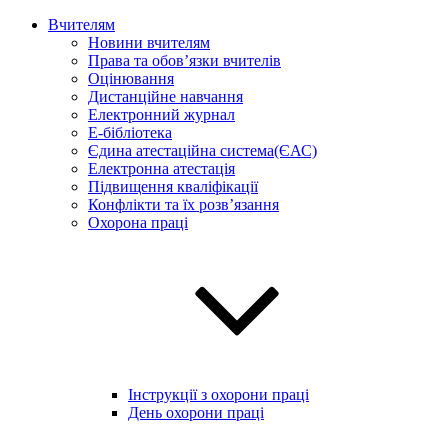
Вчителям
Новини вчителям
Права та обов’язки вчителів
Оцінювання
Дистанційне навчання
Електронний журнал
E-бібліотека
Єдина атестаційна система(ЄАС)
Електронна атестація
Підвищення кваліфікації
Конфлікти та їх розв’язання
Охорона праці
Інструкції з охорони праці
День охорони праці