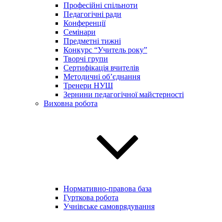
Професійні спільноти
Педагогічні ради
Конференції
Семінари
Предметні тижні
Конкурс “Учитель року”
Творчі групи
Сертифікація вчителів
Методичні об’єднання
Тренери НУШ
Зернини педагогічної майстерності
Виховна робота
Нормативно-правова база
Гурткова робота
Учнівське самоврядування