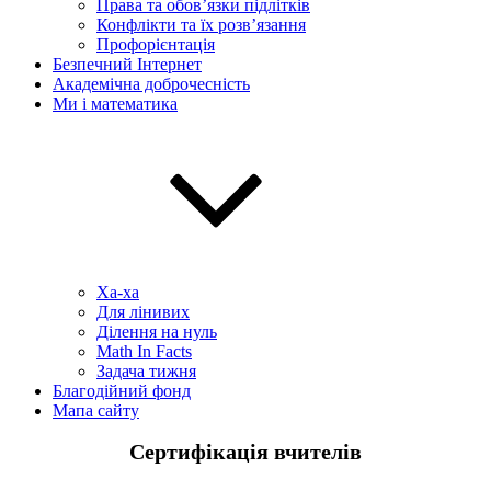
Права та обов’язки підлітків
Конфлікти та їх розв’язання
Профорієнтація
Безпечний Інтернет
Академічна доброчесність
Ми і математика
Ха-ха
Для лінивих
Ділення на нуль
Math In Facts
Задача тижня
Благодійний фонд
Мапа сайту
Сертифікація вчителів