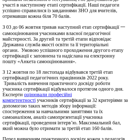
участі в наступному етапі сертифікації. Наші педагоги
успішно справилися із завданнями ЗНО для вчителів,
отримавши кожна біля 70 балів.
З 03 до 06 жовтня тривав наступний етап сертифікації 一
самооцінювання учасниками власної педагогічної
майстерності. За другий та третій етапи відповідає
Державна служба якості освіти та її територіальні
органи. Умовою успішного проходження другого етапу
сертифікації є заповнена та надіслана на електронну
пошту «Анкета самооцінювання».
З 12 жовтня по 18 листопада відбувався третій етап
сертифікації педагогічних працівників 2022 року.
Тривалість вивчення практичного досвіду роботи
учасника сертифікації відбувалося протягом одного дня.
Експерти
оцінювали професійні
компетентності
учасників сертифікації за 32 критеріями за
допомогою таких методів збору інформації:
спостереження за навчальними заняттями та їх
самоаналізом, аналіз самопрезентації учасника
сертифікації, проведення інтерв’ю. Максимальний бал,
який можна було отримати за третій етап 160 балів.
Перед вивченням практичного досвіду кожен з педагогів