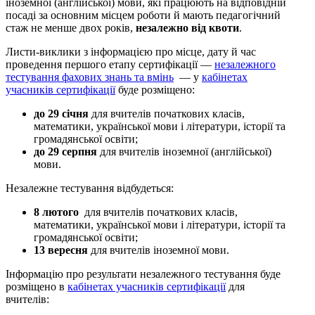
іноземної (англійської) мови, які працюють на відповідній
посаді за основним місцем роботи й мають педагогічний
стаж не менше двох років,
незалежно від квоти
.
Листи-виклики з інформацією про місце, дату й час
проведення першого етапу сертифікації —
незалежного
тестування фахових знань та вмінь
— у
кабінетах
учасників сертифікації
буде розміщено:
до 29 січня
для вчителів початкових класів,
математики, української мови і літератури, історії та
громадянської освіти;
до 29 серпня
для вчителів іноземної (англійської)
мови.
Незалежне тестування відбудеться:
8 лютого
для вчителів початкових класів,
математики, української мови і літератури, історії та
громадянської освіти;
13 вересня
для вчителів іноземної мови.
Інформацію про результати незалежного тестування буде
розміщено в
кабінетах учасників сертифікації
для
вчителів: