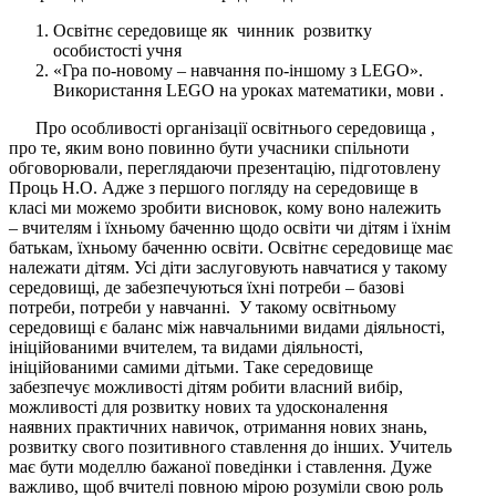
Освітнє середовище як чинник розвитку
особистості учня
«Гра по-новому – навчання по-іншому з LEGO».
Використання LEGO на уроках математики, мови .
Про особливості організації освітнього середовища ,
про те, яким воно повинно бути учасники спільноти
обговорювали, переглядаючи презентацію, підготовлену
Проць Н.О. Адже з першого погляду на середовище в
класі ми можемо зробити висновок, кому воно належить
– вчителям і їхньому баченню щодо освіти чи дітям і їхнім
батькам, їхньому баченню освіти. Освітнє середовище має
належати дітям. Усі діти заслуговують навчатися у такому
середовищі, де забезпечуються їхні потреби – базові
потреби, потреби у навчанні. У такому освітньому
середовищі є баланс між навчальними видами діяльності,
ініційованими вчителем, та видами діяльності,
ініційованими самими дітьми. Таке середовище
забезпечує можливості дітям робити власний вибір,
можливості для розвитку нових та удосконалення
наявних практичних навичок, отримання нових знань,
розвитку свого позитивного ставлення до інших. Учитель
має бути моделлю бажаної поведінки і ставлення. Дуже
важливо, щоб вчителі повною мірою розуміли свою роль