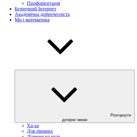
Профорієнтація
Безпечний Інтернет
Академічна доброчесність
Ми і математика
Розгорнути
дочірнє меню
Ха-ха
Для лінивих
Ділення на нуль