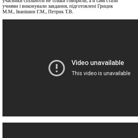
учасники спільноти не тільки говорили, а й самі стали
учнями і виконували завдання, підготовлені Грицик
М.М., Іванішин Г.М., Петрик Т.В.