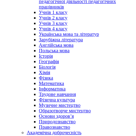
педагогічної діяльності педагогічних
працівників
Учнів 1 класу
Учнів 2 класу
Учнів 3 класу
Учнів 4 класу
Українська мова та літератур
Зарубіжна література
Англійська мова
Польська мова
Історія
Географія
Біологія
Хімія
Фізика
Математика
Інформатика
Трудове навчання
Фізична культура
Музичне мистецтво
Образотворче мистецтво
Основи здоров’я
Природознавство
Правознавство
Академічна доброчесність