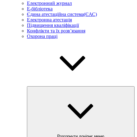
Електронний журнал
E-бібліотека
Єдина атестаційна система(ЄАС)
Електронна атестація
Підвищення кваліфікації
Конфлікти та їх розв’язання
Охорона праці
Розгорнути дочірнє меню