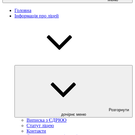
Головна
Інформація про ліцей
Розгорнути
дочірнє меню
Виписка з ЄДРЮО
Статут ліцею
Контакти