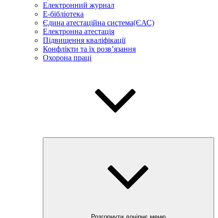
Електронний журнал
E-бібліотека
Єдина атестаційна система(ЄАС)
Електронна атестація
Підвищення кваліфікації
Конфлікти та їх розв’язання
Охорона праці
Розгорнути дочірнє меню