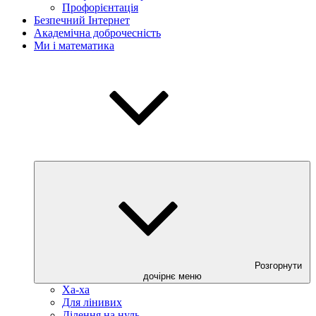
Профорієнтація
Безпечний Інтернет
Академічна доброчесність
Ми і математика
Розгорнути
дочірнє меню
Ха-ха
Для лінивих
Ділення на нуль