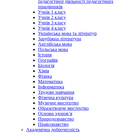
педагогічної діяльності педагогічних
працівників
Учнів 1 класу
Учнів 2 класу
Учнів 3 класу
Учнів 4 класу
Українська мова та літератур
Зарубіжна література
Англійська мова
Польська мова
Історія
Географія
Біологія
Хімія
Фізика
Математика
Інформатика
Трудове навчання
Фізична культура
Музичне мистецтво
Образотворче мистецтво
Основи здоров’я
Природознавство
Правознавство
Академічна доброчесність