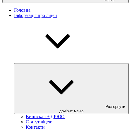
Головна
Інформація про ліцей
Розгорнути
дочірнє меню
Виписка з ЄДРЮО
Статут ліцею
Контакти