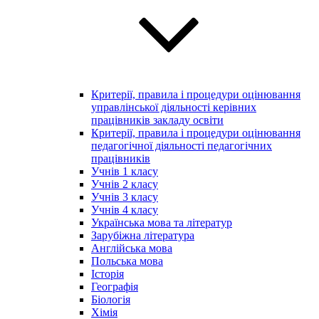
Критерії, правила і процедури оцінювання
управлінської діяльності керівних
працівників закладу освіти
Критерії, правила і процедури оцінювання
педагогічної діяльності педагогічних
працівників
Учнів 1 класу
Учнів 2 класу
Учнів 3 класу
Учнів 4 класу
Українська мова та літератур
Зарубіжна література
Англійська мова
Польська мова
Історія
Географія
Біологія
Хімія