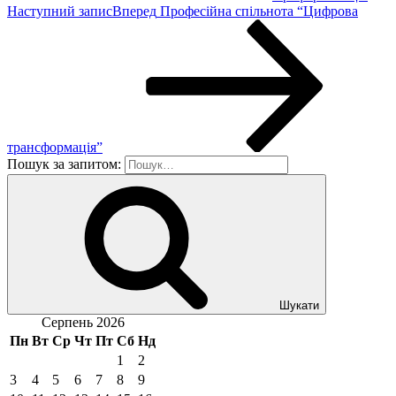
Наступний запис
Вперед
Професійна спільнота “Цифрова
трансформація”
Пошук за запитом:
Шукати
Серпень 2026
Пн
Вт
Ср
Чт
Пт
Сб
Нд
1
2
3
4
5
6
7
8
9