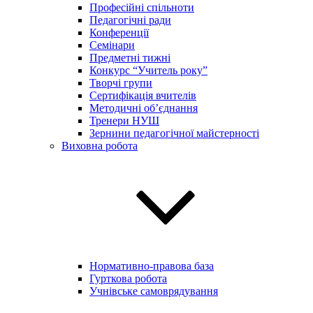
Професійні спільноти
Педагогічні ради
Конференції
Семінари
Предметні тижні
Конкурс “Учитель року”
Творчі групи
Сертифікація вчителів
Методичні об’єднання
Тренери НУШ
Зернини педагогічної майстерності
Виховна робота
Нормативно-правова база
Гурткова робота
Учнівське самоврядування