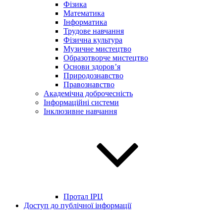
Фізика
Математика
Інформатика
Трудове навчання
Фізична культура
Музичне мистецтво
Образотворче мистецтво
Основи здоров’я
Природознавство
Правознавство
Академічна доброчесність
Інформаційні системи
Інклюзивне навчання
Протал ІРЦ
Доступ до публічної інформації