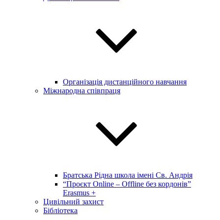
Організація дистанційного навчання
Міжнародна співпраця
Братська Рідна школа імені Св. Андрія
“Проєкт Online – Offline без кордонів”
Erasmus +
Цивільний захист
Бібліотека