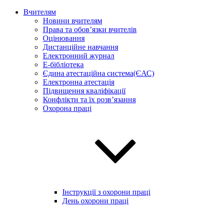
Вчителям
Новини вчителям
Права та обов’язки вчителів
Оцінювання
Дистанційне навчання
Електронний журнал
E-бібліотека
Єдина атестаційна система(ЄАС)
Електронна атестація
Підвищення кваліфікації
Конфлікти та їх розв’язання
Охорона праці
Інструкції з охорони праці
День охорони праці