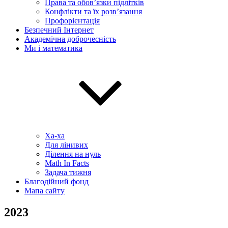
Права та обов’язки підлітків
Конфлікти та їх розв’язання
Профорієнтація
Безпечний Інтернет
Академічна доброчесність
Ми і математика
Ха-ха
Для лінивих
Ділення на нуль
Math In Facts
Задача тижня
Благодійний фонд
Мапа сайту
2023