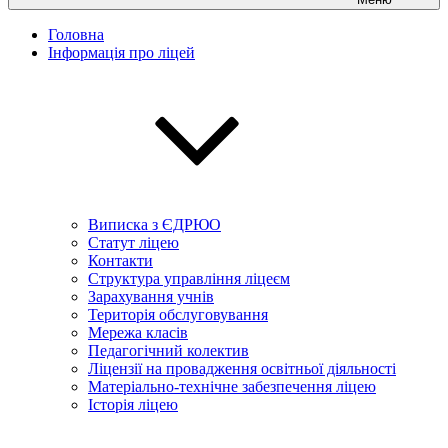
Головна
Інформація про ліцей
Виписка з ЄДРЮО
Статут ліцею
Контакти
Структура управління ліцеєм
Зарахування учнів
Територія обслуговування
Мережа класів
Педагогічний колектив
Ліцензії на провадження освітньої діяльності
Матеріально-технічне забезпечення ліцею
Історія ліцею